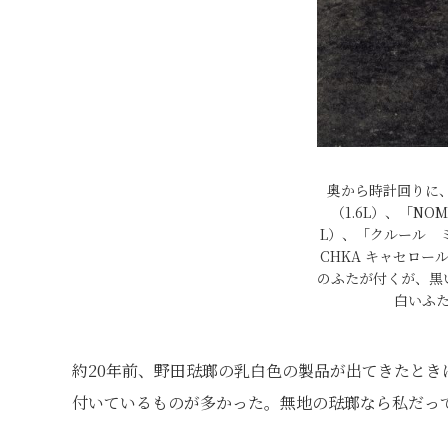
奥から時計回りに、
（1.6L）、「NO
L）、「クルール ミ
CHKA キャセロール
のふたが付くが、黒
白いふ
約20年前、野田琺瑯の乳白色の製品が出てきたと
付いているものが多かった。無地の琺瑯なら私だっ