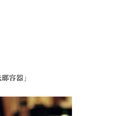
琺瑯容器」