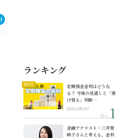
ランキング
NEW
定期預金金利はどうな
る？ 今後の見通しと「預
け替え」判断…
2026/08/03
No.
金融アナリスト・三井智
映子さんと考える、金利