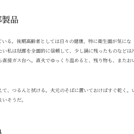
瑯製品
ている。後期高齢者としては日々の健康、特に衛生面が気にな
たい私は琺瑯を全面的に信頼して、少し鍋に残ったものなどは
ら直接ガス台へ。直火でゆっくり温めると、残り物も、またお
えて、つるんと拭ける。火元のそばに置いておけばすぐ乾く。
よいそうだ。
鍋