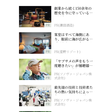
創業から続く150余年の
歴史を今に守っている濵
田酒造
PR
PR(濵田酒造)
客室はすべて海側にあ
り、眼前に海が広がる
『西表島ホテル by 星野
リゾート』
PR
PR(星野リゾート)
「ヤブサメの声をもう一
度聴きたい」が補聴器チ
ャレンジの後押しに
PR(ソノヴァ・ジャパン株
PR
式会社)
最先端の技術と技術者た
ちの熱い気持ちによって
作られているオーダーメ
PR(ソノヴァ・ジャパン株
イド補聴器
PR
式会社)