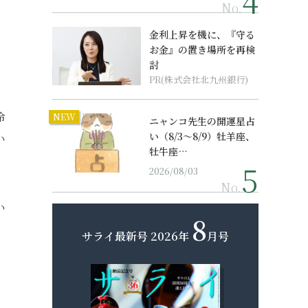
No.
金利上昇を機に、『守る
お金』の置き場所を再検
討
PR(株式会社北九州銀行)
冷
NEW
ニャンコ先生の開運星占
い（8/3～8/9）牡羊座、
い
牡牛座…
2026/08/03
No.
い
8
サライ最新号
2026年
月号