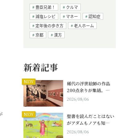
豊臣兄弟！
クルマ
減塩レシピ
マネー
認知症
定年後の歩き方
老人ホーム
京都
漢方
新着記事
NEW
稀代の浮世絵師の作品
200点余りが集結。…
2026/08/06
が
NEW
聖書を読んだことはない
がアダムもノアも知…
2026/08/06