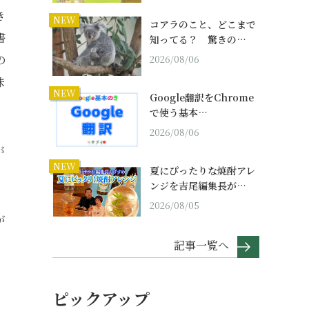
き
NEW
コアラのこと、どこまで
書
知ってる？ 驚きの…
の
2026/08/06
味
NEW
Google翻訳をChrome
で使う基本…
2026/08/06
が
NEW
夏にぴったりな焼酎アレ
ンジを吉尾編集長が…
2026/08/05
が
記事一覧へ
ピックアップ