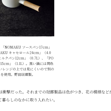
「NOMAKU ソースパン17cm」
MAKU キャセロール24cm」（4.0
ルクパン12cm」（0.7L）、「PO
15cm」（1.1L）。黒い鍋には同色
いレンジの上では見にくいので別の
たを使用。野田琺瑯製。
きは衝撃だった。それまでの琺瑯製品は色がつき、花の模様など
て暮らしのなかに取り入れたい。