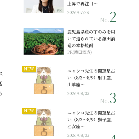
上昇で再注目…
PR
2026/07/28
No.
鹿児島県産の芋のみを用
いて造られている濵田酒
造の本格焼酎
PR(濵田酒造)
NEW
ニャンコ先生の開運星占
ス
い（8/3～8/9）射手座、
活
山羊座…
う
2026/08/03
No.
NEW
ニャンコ先生の開運星占
い（8/3～8/9）獅子座、
乙女座…
2026/08/03