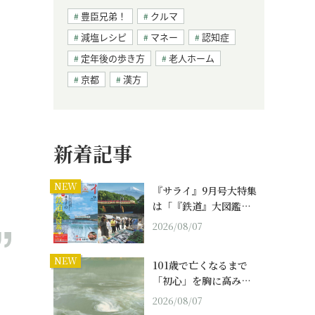
豊臣兄弟！
クルマ
減塩レシピ
マネー
認知症
定年後の歩き方
老人ホーム
京都
漢方
新着記事
NEW
『サライ』9月号大特集
は「『鉄道』大図鑑…
2026/08/07
NEW
101歳で亡くなるまで
。
「初心」を胸に高み…
2026/08/07