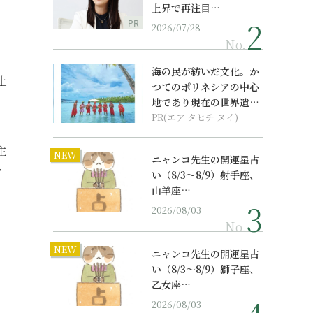
上昇で再注目…
PR
2026/07/28
No.
海の民が紡いだ文化。か
止
つてのポリネシアの中心
地であり現在の世界遺産
からみえてくる...
PR(エア タヒチ ヌイ)
主
NEW
ニャンコ先生の開運星占
イ
い（8/3～8/9）射手座、
山羊座…
2026/08/03
No.
NEW
ニャンコ先生の開運星占
、
い（8/3～8/9）獅子座、
乙女座…
2026/08/03