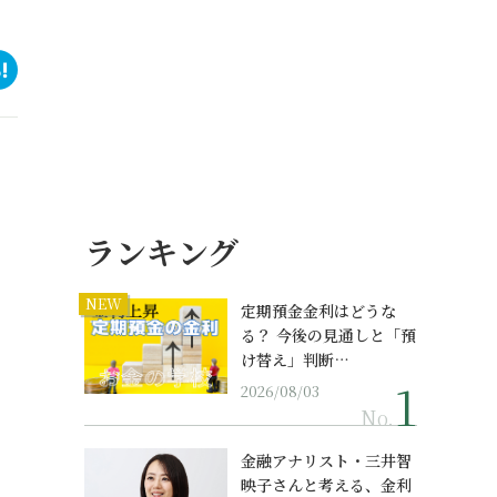
ランキング
NEW
定期預金金利はどうな
る？ 今後の見通しと「預
け替え」判断…
2026/08/03
No.
金融アナリスト・三井智
映子さんと考える、金利