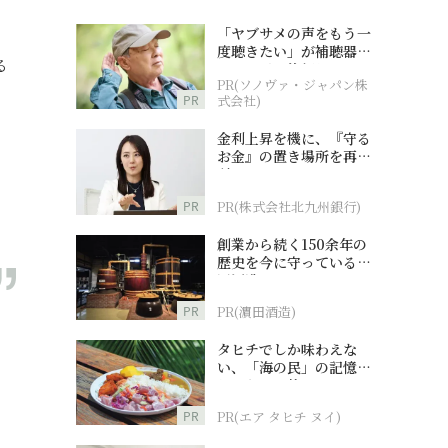
「ヤブサメの声をもう一
度聴きたい」が補聴器チ
る
ャレンジの後押しに
PR(ソノヴァ・ジャパン株
PR
式会社)
金利上昇を機に、『守る
お金』の置き場所を再検
討
PR
PR(株式会社北九州銀行)
創業から続く150余年の
歴史を今に守っている濵
田酒造
PR
PR(濵田酒造)
タヒチでしか味わえな
い、「海の民」の記憶へ
とつながる旅
PR
PR(エア タヒチ ヌイ)