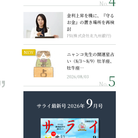
No.
金利上昇を機に、『守る
お金』の置き場所を再検
討
PR(株式会社北九州銀行)
NEW
ニャンコ先生の開運星占
い（8/3～8/9）牡羊座、
牡牛座…
2026/08/03
No.
9
サライ最新号
2026年
月号