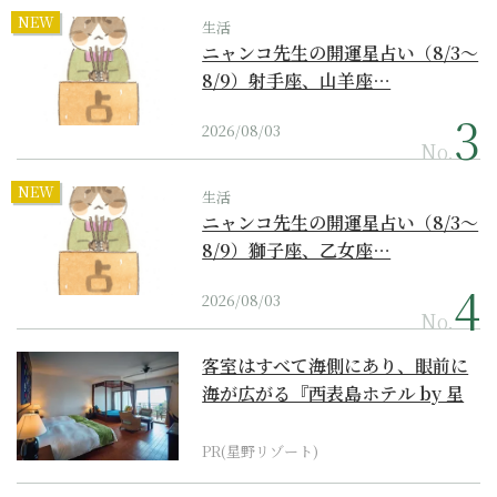
NEW
生活
ニャンコ先生の開運星占い（8/3～
8/9）射手座、山羊座…
2026/08/03
No.
NEW
生活
ニャンコ先生の開運星占い（8/3～
8/9）獅子座、乙女座…
2026/08/03
No.
客室はすべて海側にあり、眼前に
海が広がる『西表島ホテル by 星
野リゾート』
PR(星野リゾート)