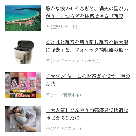
静かな波のせせらぎと、満天の星が広
がり、くつろぎを体感できる『西表島
ホテル by...
PR(星野リゾート)
ことばと雑音を切り離し雑音を最大限
に除去する、フォナック補聴器の最上
位モデル
PR(ソノヴァ・ジャパン株式会社)
アマゾン1位「このお茶ガチです」噂の
お茶
PR(ハーブ健康本舗)
【大人気】ひんやり冷感寝具で快適な
睡眠をあなたに。
PR(アイリスプラザ)