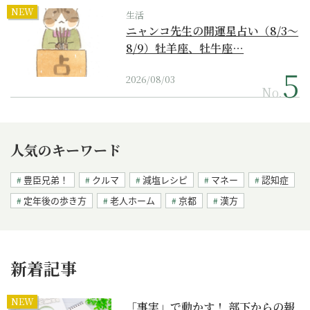
NEW
生活
ニャンコ先生の開運星占い（8/3～
8/9）牡羊座、牡牛座…
2026/08/03
No.
人気のキーワード
豊臣兄弟！
クルマ
減塩レシピ
マネー
認知症
定年後の歩き方
老人ホーム
京都
漢方
新着記事
NEW
「事実」で動かす！ 部下からの報