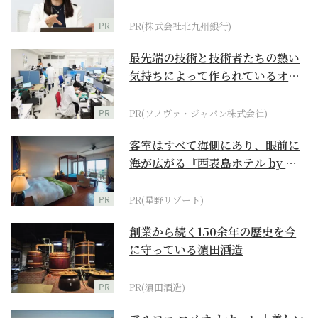
PR
PR(株式会社北九州銀行)
最先端の技術と技術者たちの熱い
気持ちによって作られているオー
ダーメイド補聴器
PR
PR(ソノヴァ・ジャパン株式会社)
客室はすべて海側にあり、眼前に
海が広がる『西表島ホテル by 星
野リゾート』
PR
PR(星野リゾート)
創業から続く150余年の歴史を今
に守っている濵田酒造
PR
PR(濵田酒造)