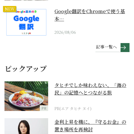
NEW
Google翻訳をChromeで使う基
本…
2026/08/06
記事一覧へ
ピックアップ
タヒチでしか味わえない、「海の
民」の記憶へとつながる旅
PR
PR(エア タヒチ ヌイ)
金利上昇を機に、『守るお金』の
置き場所を再検討