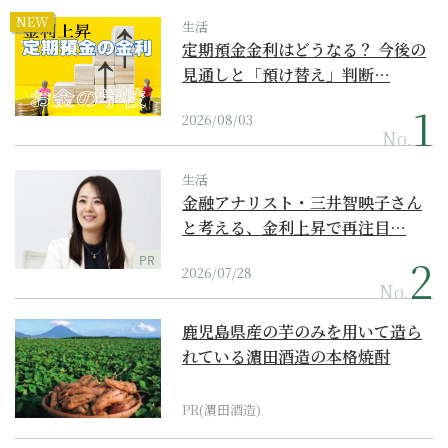
NEW
生活
定期預金金利はどうなる？ 今後の
見通しと「預け替え」判断…
2026/08/03
No.
生活
金融アナリスト・三井智映子さん
と考える、金利上昇で再注目…
PR
2026/07/28
No.
鹿児島県産の芋のみを用いて造ら
れている濵田酒造の本格焼酎
PR(濵田酒造)