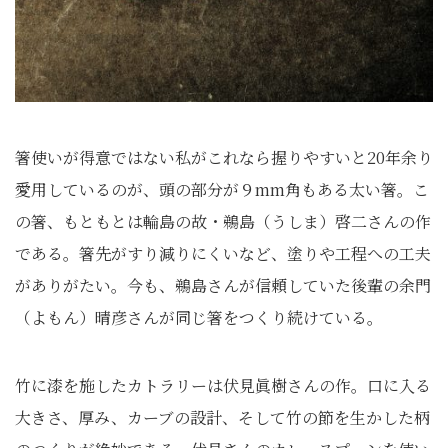
箸使いが得意ではない私がこれなら握りやすいと20年余り
愛用しているのが、頭の部分が９mm角もある太い箸。こ
の箸、もともとは輪島の故・鵜島（うしま）啓二さんの作
である。箸先がすり減りにくいなど、塗りや工程への工夫
がありがたい。今も、鵜島さんが信頼していた後輩の余門
（よもん）晴彦さんが同じ箸をつくり続けている。
竹に漆を施したカトラリーは伏見眞樹さんの作。口に入る
大きさ、厚み、カーブの設計、そして竹の節を生かした柄