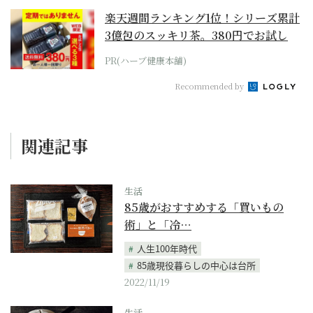
楽天週間ランキング1位！シリーズ累計
3億包のスッキリ茶。380円でお試し
PR(ハーブ健康本舗)
Recommended by
関連記事
生活
85歳がおすすめする「買いもの
術」と「冷…
人生100年時代
85歳現役暮らしの中心は台所
2022/11/19
生活