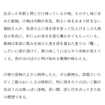
出合った年数と同じだけ使っている汁椀、その少し後に求
めた飯椀。汁椀は内側が朱色。明るい朱をあまり好まない
福田さんが、朱漆の上に透き漆を塗って仕上げるこの人独
自の朱色に、折にふれ気分を落ち着かせてもらっている。
飯椀は朱漆に黒みを加えた透き漆を重ねた塗りの「曙」。
しだいに漆が透けて、黒の向こうにぼんやり赤味が見えて
くる。夜がほのぼのと明け始める風情が味わえる。
汁椀で漆椀のよさに納得したら、ぜひ飯椀も。漆器でいた
だくご飯のおいしさは格別だ。特に炊きたての白いご飯が
似合うのは黒っぽい漆椀。長い間、漆と付き合ってきた私
の感想である。