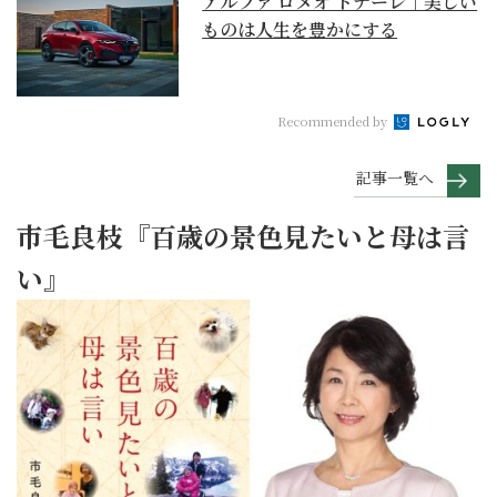
アルファ ロメオ トナーレ｜美しい
ものは人生を豊かにする
Recommended by
記事一覧へ
市毛良枝『百歳の景色見たいと母は言
い』