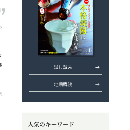
ら
な
無
試し読み
定期購読
ま
、
人気のキーワード