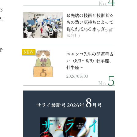
No.
３
最先端の技術と技術者た
た
ちの熱い気持ちによって
作られているオーダーメ
PR(ソノヴァ・ジャパン株
イド補聴器
式会社)
そ
NEW
ニャンコ先生の開運星占
い（8/3～8/9）牡羊座、
牡牛座…
2026/08/03
No.
8
サライ最新号
2026年
月号