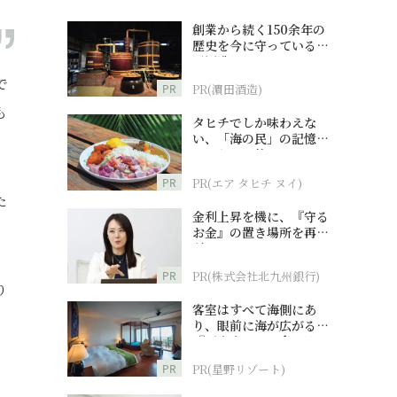
創業から続く150余年の
歴史を今に守っている濵
田酒造
で
PR
PR(濵田酒造)
も
タヒチでしか味わえな
い、「海の民」の記憶へ
とつながる旅
PR
PR(エア タヒチ ヌイ)
た
金利上昇を機に、『守る
お金』の置き場所を再検
討
PR
PR(株式会社北九州銀行)
り
客室はすべて海側にあ
り、眼前に海が広がる
『西表島ホテル by 星野
リゾート』
PR
PR(星野リゾート)