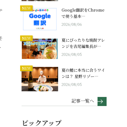
NEW
か
Google翻訳をChrome
で使う基本…
2026/08/06
そ
NEW
夏にぴったりな焼酎アレ
ンジを吉尾編集長が…
ト
2026/08/05
NEW
夏の鱧に本当に合うワイ
ンは？ 星野リゾー…
2026/08/05
記事一覧へ
ピックアップ