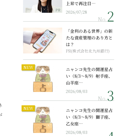
上昇で再注目…
PR
2026/07/28
No.
「金利のある世界」の新
たな資産管理のあり方と
は？
PR(株式会社北九州銀行)
NEW
ニャンコ先生の開運星占
い（8/3～8/9）射手座、
山羊座…
2026/08/03
No.
ネ
NEW
ニャンコ先生の開運星占
が
い（8/3～8/9）獅子座、
乙女座…
2026/08/03