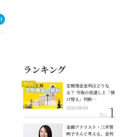
ランキング
NEW
定期預金金利はどうな
る？ 今後の見通しと「預
け替え」判断…
2026/08/03
No.
金融アナリスト・三井智
映子さんと考える、金利