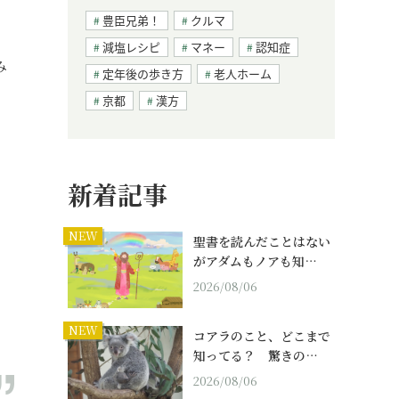
豊臣兄弟！
クルマ
減塩レシピ
マネー
認知症
み
定年後の歩き方
老人ホーム
。
京都
漢方
新着記事
NEW
聖書を読んだことはない
がアダムもノアも知…
2026/08/06
NEW
コアラのこと、どこまで
知ってる？ 驚きの…
2026/08/06