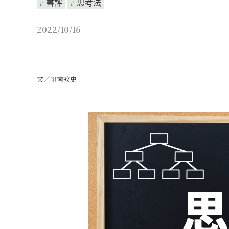
書評
思考法
2022/10/16
文／印南敦史