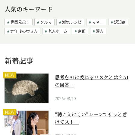
人気のキーワード
豊臣兄弟！
クルマ
減塩レシピ
マネー
認知症
定年後の歩き方
老人ホーム
京都
漢方
新着記事
NEW
思考をAIに委ねるリスクとは？AI
の回答…
2026/08/10
NEW
“聴こえにくい”シーンでサッと着
けてスト…