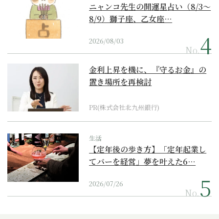
ニャンコ先生の開運星占い（8/3～
8/9）獅子座、乙女座…
2026/08/03
No.
金利上昇を機に、『守るお金』の
置き場所を再検討
PR(株式会社北九州銀行)
生活
【定年後の歩き方】「定年起業し
てバーを経営」夢を叶えた6…
2026/07/26
No.