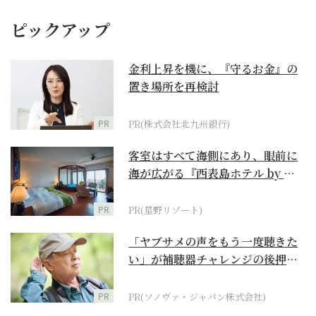
ピックアップ
金利上昇を機に、『守るお金』の
置き場所を再検討
PR
PR(株式会社北九州銀行)
客室はすべて海側にあり、眼前に
海が広がる『西表島ホテル by 星
野リゾート』
PR
PR(星野リゾート)
「ヤブサメの声をもう一度聴きた
い」が補聴器チャレンジの後押し
に
PR
PR(ソノヴァ・ジャパン株式会社)