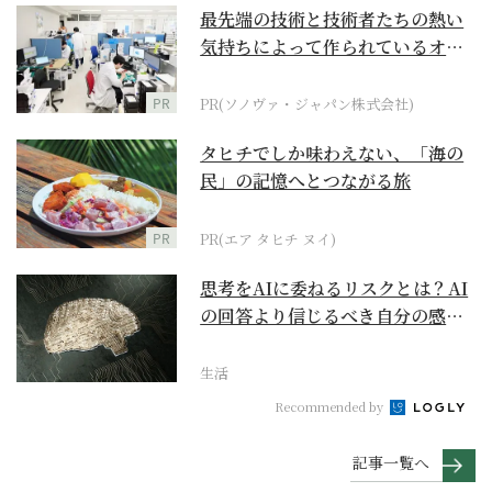
最先端の技術と技術者たちの熱い
気持ちによって作られているオー
ダーメイド補聴器
PR
PR(ソノヴァ・ジャパン株式会社)
タヒチでしか味わえない、「海の
民」の記憶へとつながる旅
PR
PR(エア タヒチ ヌイ)
思考をAIに委ねるリスクとは？AI
の回答より信じるべき自分の感覚
の育て方
生活
Recommended by
記事一覧へ