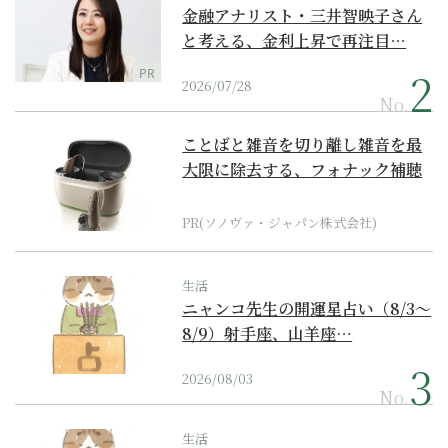
金融アナリスト・三井智映子さん
と考える、金利上昇で再注目…
PR
2026/07/28
No.
ことばと雑音を切り離し雑音を最
大限に除去する、フォナック補聴
器の最上位モデル
PR(ソノヴァ・ジャパン株式会社)
生活
ニャンコ先生の開運星占い（8/3～
8/9）射手座、山羊座…
2026/08/03
No.
生活