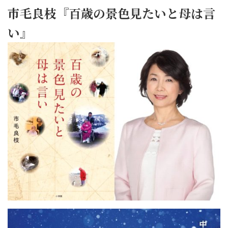
市毛良枝『百歳の景色見たいと母は言
い』