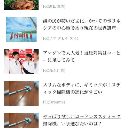
PR(濵田酒造)
海の民が紡いだ文化。かつてのポリネ
シアの中心地であり現在の世界遺産か
らみえてくる...
PR(エア タヒチ ヌイ)
アマゾンで大人気！血圧対策はコーヒ
ーに足してみて
PR(森永乳業)
スリムなボディに、ギミックが！ステ
ィック掃除機の進化がすごい
PR(Dreame)
やっぱり欲しいコードレススティック
掃除機。いま選びたいのは？