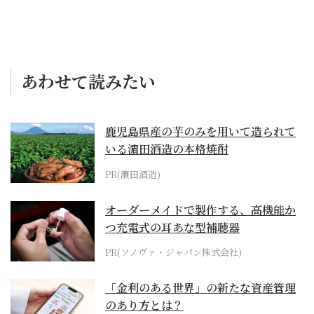
あわせて読みたい
鹿児島県産の芋のみを用いて造られて
いる濵田酒造の本格焼酎
PR(濵田酒造)
オーダーメイドで製作する、高機能か
つ充電式の耳あな型補聴器
PR(ソノヴァ・ジャパン株式会社)
「金利のある世界」の新たな資産管理
のあり方とは？