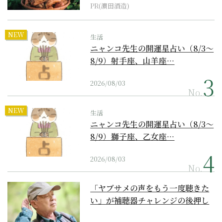
PR(濵田酒造)
NEW
生活
ニャンコ先生の開運星占い（8/3～
8/9）射手座、山羊座…
2026/08/03
No.
NEW
生活
ニャンコ先生の開運星占い（8/3～
8/9）獅子座、乙女座…
2026/08/03
No.
「ヤブサメの声をもう一度聴きた
い」が補聴器チャレンジの後押し
に