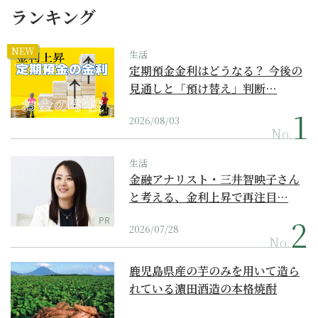
ランキング
NEW
生活
定期預金金利はどうなる？ 今後の
見通しと「預け替え」判断…
2026/08/03
No.
生活
金融アナリスト・三井智映子さん
と考える、金利上昇で再注目…
PR
2026/07/28
No.
鹿児島県産の芋のみを用いて造ら
れている濵田酒造の本格焼酎