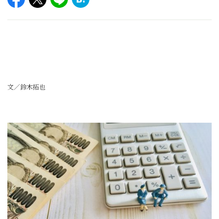
文／鈴木拓也