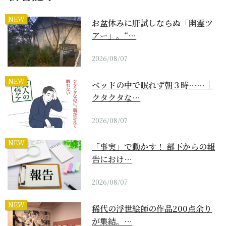
NEW
お盆休みに肝試しならぬ「幽霊ツ
アー」。“…
2026/08/07
NEW
ベッドの中で眠れず朝３時……｜
クタクタな…
2026/08/07
NEW
「事実」で動かす！ 部下からの報
告におけ…
2026/08/07
NEW
稀代の浮世絵師の作品200点余り
が集結。…