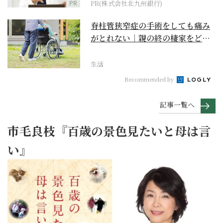
PR
PR(株式会社北九州銀行)
脊柱管狭窄症の手術をしても痛み
がとれない｜親の終の棲家をどう
選ぶ？【２】
生活
Recommended by
記事一覧へ
市毛良枝『百歳の景色見たいと母は言
い』