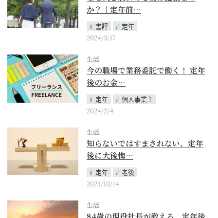
か？｜定年前…
書評
定年
2024/3/17
生活
今の職場で業務委託で働く！ 定年
後のお金…
定年
個人事業主
2024/2/4
生活
知らないではすまされない、定年
後に大後悔…
定年
老後
2023/10/14
生活
84歳の現役社長が教える、定年後