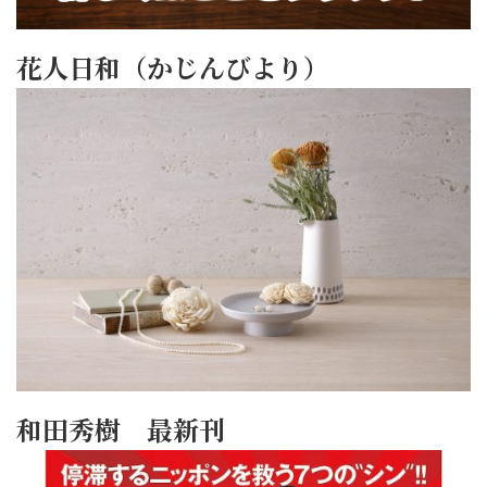
花人日和（かじんびより）
和田秀樹 最新刊