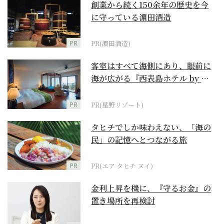
創業から続く150余年の歴史を今
に守っている濵田酒造
PR
PR(濵田酒造)
客室はすべて海側にあり、眼前に
海が広がる『西表島ホテル by 星
野リゾート』
PR
PR(星野リゾート)
タヒチでしか味わえない、「海の
民」の記憶へとつながる旅
PR
PR(エア タヒチ ヌイ)
金利上昇を機に、『守るお金』の
置き場所を再検討