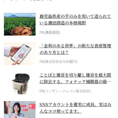
鹿児島県産の芋のみを用いて造られて
いる濵田酒造の本格焼酎
PR(濵田酒造)
「金利のある世界」の新たな資産管理
のあり方とは？
PR(株式会社北九州銀行)
ことばと雑音を切り離し雑音を最大限
に除去する、フォナック補聴器の最上
位モデル
PR(ソノヴァ・ジャパン株式会社)
SNSアカウントを着実に成長。実はみ
んなココ使ってます。