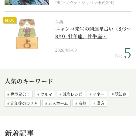
PR(ソノヴァ・ジャパン株式会社)
NEW
生活
ニャンコ先生の開運星占い（8/3～
8/9）牡羊座、牡牛座…
2026/08/03
No.
人気のキーワード
豊臣兄弟！
クルマ
減塩レシピ
マネー
認知症
定年後の歩き方
老人ホーム
京都
漢方
新着記事