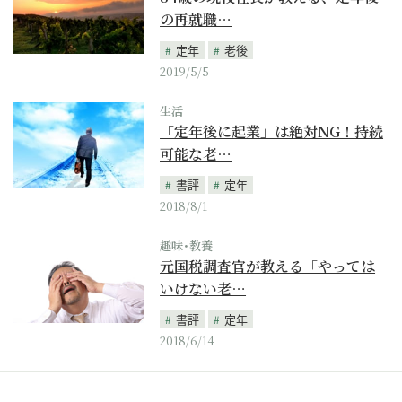
の再就職…
定年
老後
2019/5/5
生活
「定年後に起業」は絶対NG！持続
可能な老…
書評
定年
2018/8/1
趣味･教養
元国税調査官が教える「やっては
いけない老…
書評
定年
2018/6/14