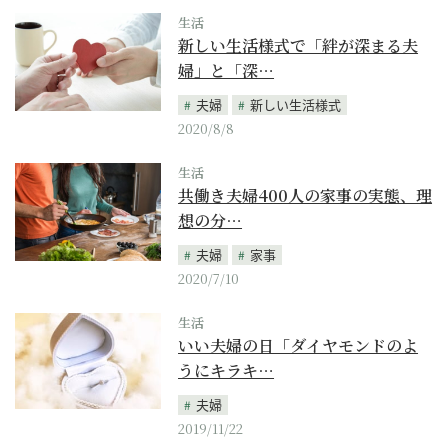
生活
新しい生活様式で「絆が深まる夫
婦」と「深…
夫婦
新しい生活様式
2020/8/8
生活
共働き夫婦400人の家事の実態、理
想の分…
夫婦
家事
2020/7/10
生活
いい夫婦の日「ダイヤモンドのよ
うにキラキ…
夫婦
2019/11/22