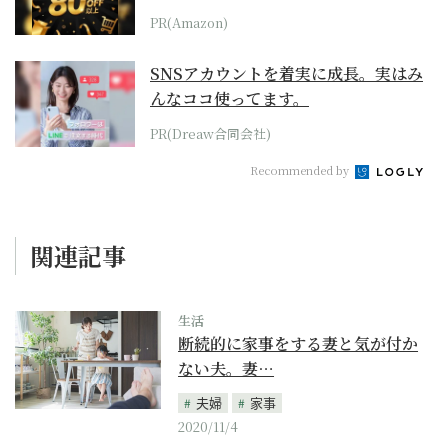
本気が...
PR(Amazon)
SNSアカウントを着実に成長。実はみ
んなココ使ってます。
PR(Dreaw合同会社)
Recommended by
関連記事
生活
断続的に家事をする妻と気が付か
ない夫。妻…
夫婦
家事
2020/11/4