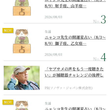
8/9）射手座、山羊座…
2026/08/03
No.
NEW
生活
ニャンコ先生の開運星占い（8/3～
8/9）獅子座、乙女座…
2026/08/03
No.
「ヤブサメの声をもう一度聴きた
い」が補聴器チャレンジの後押し
に
PR(ソノヴァ・ジャパン株式会社)
NEW
生活
ニャンコ先生の開運星占い（8/3～