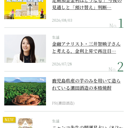
定期預金金利はどうなる？ 今後の
見通しと「預け替え」判断…
2026/08/03
No.
生活
金融アナリスト・三井智映子さん
と考える、金利上昇で再注目…
PR
2026/07/28
No.
鹿児島県産の芋のみを用いて造ら
れている濵田酒造の本格焼酎
PR(濵田酒造)
NEW
生活
ニャンコ先生の開運星占い（8/3～