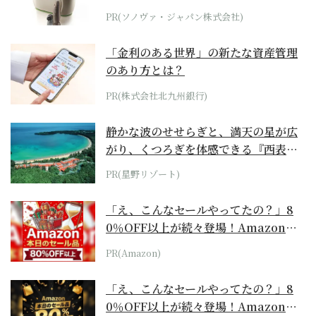
位モデル
PR(ソノヴァ・ジャパン株式会社)
「金利のある世界」の新たな資産管理
のあり方とは？
PR(株式会社北九州銀行)
静かな波のせせらぎと、満天の星が広
がり、くつろぎを体感できる『西表島
ホテル by...
PR(星野リゾート)
「え、こんなセールやってたの？」8
0％OFF以上が続々登場！Amazonの
本気が...
PR(Amazon)
「え、こんなセールやってたの？」8
0％OFF以上が続々登場！Amazonの