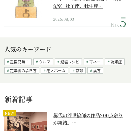
8/9）牡羊座、牡牛座…
2026/08/03
No.
人気のキーワード
豊臣兄弟！
クルマ
減塩レシピ
マネー
認知症
定年後の歩き方
老人ホーム
京都
漢方
新着記事
NEW
稀代の浮世絵師の作品200点余り
が集結。…