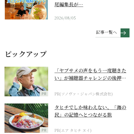
尾編集長が…
2026/08/05
記事一覧へ
ピックアップ
「ヤブサメの声をもう一度聴きた
い」が補聴器チャレンジの後押し
に
PR
PR(ソノヴァ・ジャパン株式会社)
タヒチでしか味わえない、「海の
民」の記憶へとつながる旅
PR
PR(エア タヒチ ヌイ)