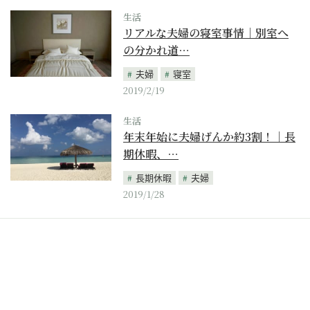
生活
リアルな夫婦の寝室事情｜別室へ
の分かれ道…
夫婦
寝室
2019/2/19
生活
年末年始に夫婦げんか約3割！｜長
期休暇、…
長期休暇
夫婦
2019/1/28