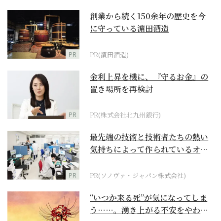
創業から続く150余年の歴史を今
に守っている濵田酒造
PR
PR(濵田酒造)
金利上昇を機に、『守るお金』の
置き場所を再検討
PR
PR(株式会社北九州銀行)
最先端の技術と技術者たちの熱い
気持ちによって作られているオー
ダーメイド補聴器
PR
PR(ソノヴァ・ジャパン株式会社)
“いつか来る死”が気になってしま
う……。湧き上がる不安をやわら