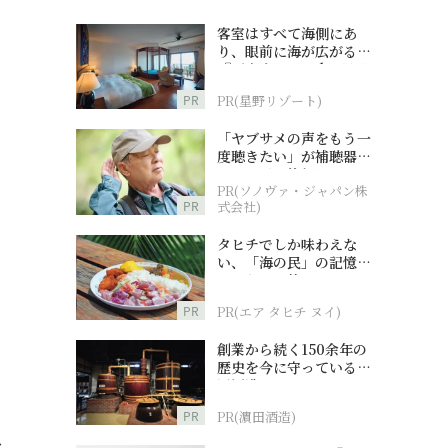
客室はすべて海側にあ
り、眼前に海が広がる
『西表島ホテル by 星野
リゾート』
PR
PR(星野リゾート)
「ヤブサメの声をもう一
度聴きたい」が補聴器チ
ャレンジの後押しに
PR(ソノヴァ・ジャパン株
PR
式会社)
タヒチでしか味わえな
い、「海の民」の記憶へ
とつながる旅
PR
PR(エア タヒチ ヌイ)
創業から続く150余年の
歴史を今に守っている濵
田酒造
PR
PR(濵田酒造)
ク