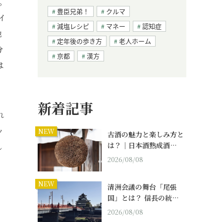
。
豊臣兄弟！
クルマ
イ
減塩レシピ
マネー
認知症
他
定年後の歩き方
老人ホーム
分
京都
漢方
は
新着記事
れ
ッ
NEW
古酒の魅力と楽しみ方と
は？｜日本酒熟成酒…
し
2026/08/08
」
NEW
清洲会議の舞台「尾張
国」とは？ 信長の統…
2026/08/08