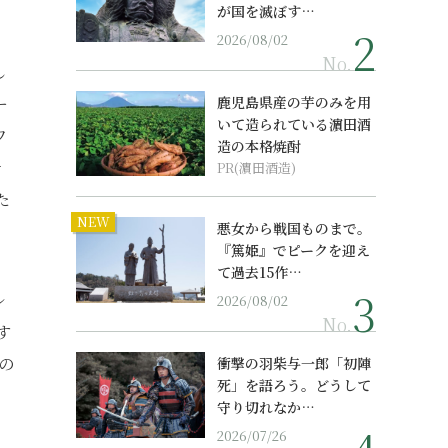
が国を滅ぼす…
2026/08/02
No.
し
ー
鹿児島県産の芋のみを用
いて造られている濵田酒
ワ
造の本格焼酎
サ
PR(濵田酒造)
た
NEW
悪女から戦国ものまで。
『篤姫』でピークを迎え
て過去15作…
ル
2026/08/02
No.
す
の
衝撃の羽柴与一郎「初陣
死」を語ろう。どうして
守り切れなか…
2026/07/26