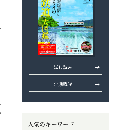
ロ
ド
も
試し読み
定期購読
り
れ
っ
人気のキーワード