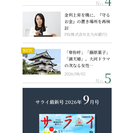
No.
金利上昇を機に、『守る
お金』の置き場所を再検
討
PR(株式会社北九州銀行)
NEW
「卑弥呼」「藤原薬子」
「満天姫」。大河ドラマ
の次なる女性…
2026/08/02
No.
9
サライ最新号
2026年
月号