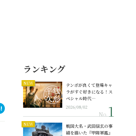
ランキング
NEW
テンポが良くて登場キャ
ラがすぐ好きになる！ス
ペシャル時代…
2026/08/02
No.
NEW
戦国大名・武田信玄の事
績を描いた『甲陽軍鑑』