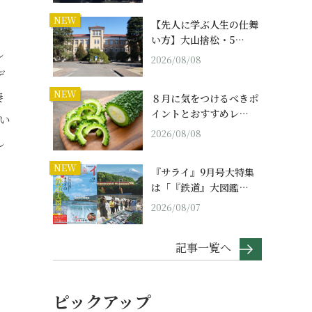
NEW
【先人に学ぶ人生の仕舞
い方】大山捨松・5…
し
2026/08/08
デ
NEW
奏
８月に気をつけるべきポ
イントとおすすめレ…
い
2026/08/08
し
NEW
『サライ』9月号大特集
は「『鉄道』大図鑑…
2026/08/07
記事一覧へ
ピックアップ