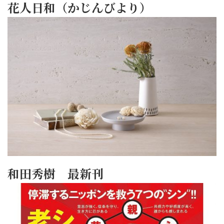
花人日和（かじんびより）
和田秀樹 最新刊