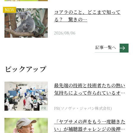
NEW
コアラのこと、どこまで知って
る？ 驚きの…
2026/08/06
記事一覧へ
ピックアップ
最先端の技術と技術者たちの熱い
気持ちによって作られているオー
ダーメイド補聴器
PR
PR(ソノヴァ・ジャパン株式会社)
「ヤブサメの声をもう一度聴きた
い」が補聴器チャレンジの後押し