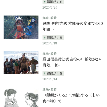
麒麟がくる
2020/7/26
趣味･教養
追跡･明智光秀 本能寺の変までの10
年間…
麒麟がくる
2020/7/18
趣味･教養
織田信長役と秀吉役の年齢差が24
歳差。老…
麒麟がくる
2020/3/14
趣味･教養
『麒麟がくる』で頻出する〈甘い
食べ物〉で…