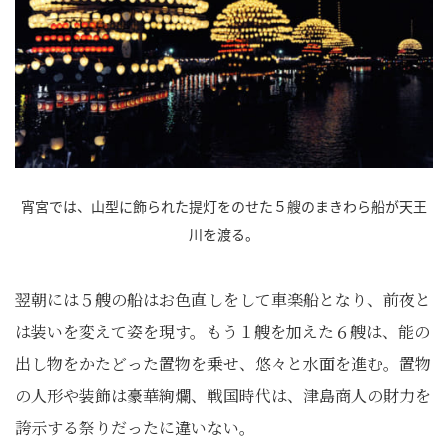
宵宮では、山型に飾られた提灯をのせた５艘のまきわら船が天王
川を渡る。
翌朝には５艘の船はお色直しをして車楽船となり、前夜と
は装いを変えて姿を現す。もう１艘を加えた６艘は、能の
出し物をかたどった置物を乗せ、悠々と水面を進む。置物
の人形や装飾は豪華絢爛、戦国時代は、津島商人の財力を
誇示する祭りだったに違いない。