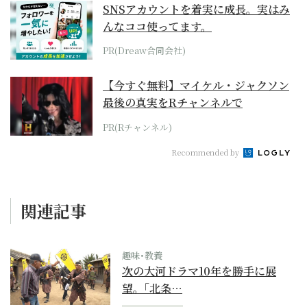
SNSアカウントを着実に成長。実はみ
んなココ使ってます。
PR(Dreaw合同会社)
【今すぐ無料】マイケル・ジャクソン
最後の真実をRチャンネルで
PR(Rチャンネル)
Recommended by
関連記事
趣味･教養
次の大河ドラマ10年を勝手に展
望。｢北条…