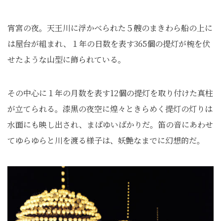
宵宮の夜。天王川に浮かべられた５艘のまきわら船の上に
は屋台が組まれ、１年の日数を表す365個の提灯が椀を伏
せたような山型に飾られている。
その中心に１年の月数を表す12個の提灯を取り付けた真柱
が立てられる。漆黒の夜空に煌々ときらめく提灯の灯りは
水面にも映し出され、まばゆいばかりだ。笛の音にあわせ
てゆらゆらと川を渡る様子は、妖艶なまでに幻想的だ。