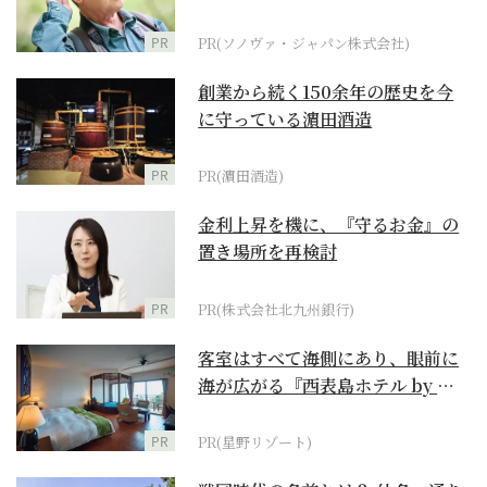
に
PR
PR(ソノヴァ・ジャパン株式会社)
創業から続く150余年の歴史を今
に守っている濵田酒造
PR
PR(濵田酒造)
金利上昇を機に、『守るお金』の
置き場所を再検討
PR
PR(株式会社北九州銀行)
客室はすべて海側にあり、眼前に
海が広がる『西表島ホテル by 星
野リゾート』
PR
PR(星野リゾート)