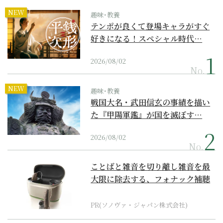
NEW
趣味･教養
テンポが良くて登場キャラがすぐ
好きになる！スペシャル時代…
2026/08/02
No.
NEW
趣味･教養
戦国大名・武田信玄の事績を描い
た『甲陽軍鑑』が国を滅ぼす…
2026/08/02
No.
ことばと雑音を切り離し雑音を最
大限に除去する、フォナック補聴
器の最上位モデル
PR(ソノヴァ・ジャパン株式会社)