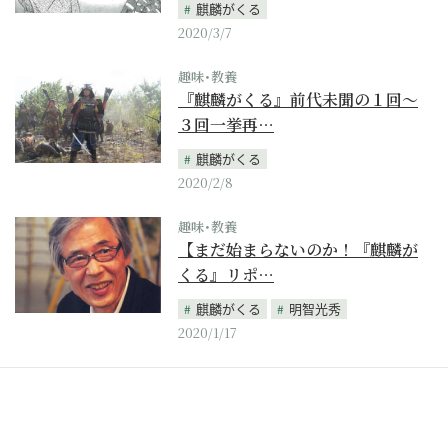
麒麟がくる
2020/3/7
趣味･教養
『麒麟がくる』前代未聞の１回～
３回一挙再…
麒麟がくる
2020/2/8
趣味･教養
【まだ始まらないのか！『麒麟が
くる』リポ…
麒麟がくる
明智光秀
2020/1/17