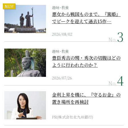
NEW
趣味･教養
悪女から戦国ものまで。『篤姫』
でピークを迎えて過去15作…
2026/08/02
No.
趣味･教養
豊臣秀吉の甥・秀次の切腹はどの
ように行われたのか？
2026/07/26
No.
金利上昇を機に、『守るお金』の
置き場所を再検討
PR(株式会社北九州銀行)