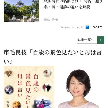
戦国時代の名前とは？ 幼名・通り
名・諱・偏諱の違いを解説
趣味･教養
Recommended by
記事一覧へ
市毛良枝『百歳の景色見たいと母は言
い』