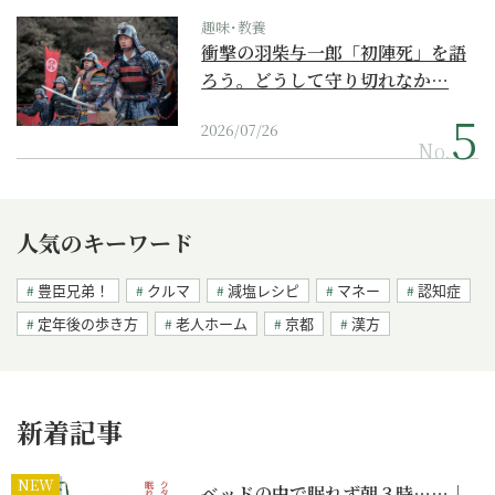
趣味･教養
衝撃の羽柴与一郎「初陣死」を語
ろう。どうして守り切れなか…
2026/07/26
No.
人気のキーワード
豊臣兄弟！
クルマ
減塩レシピ
マネー
認知症
定年後の歩き方
老人ホーム
京都
漢方
新着記事
NEW
ベッドの中で眠れず朝３時……｜