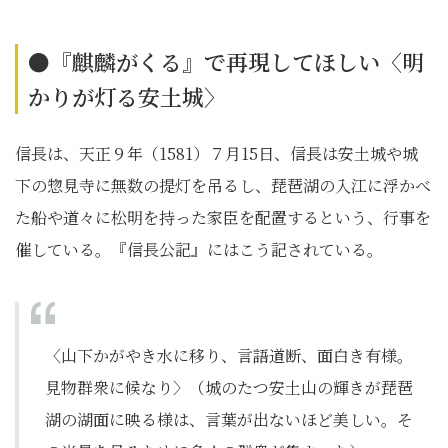
●『麒麟がくる』で再現してほしい〈明
かりが灯る安土城〉
信長は、天正９年（1581）７月15日、信長は安土城や城
下の惣見寺に無数の提灯を吊るし、琵琶湖の入江に浮かべ
た船や道々に松明を持った家臣を配置するという、行事を
催している。『信長公記』にはこう記されている。
〈山下かがやき水に移り、言語道断、面白き有様。
見物群衆に候なり〉（城のたつ安土山の輝きが琵琶
湖の湖面に映る様は、言葉が出ないほど美しい。そ