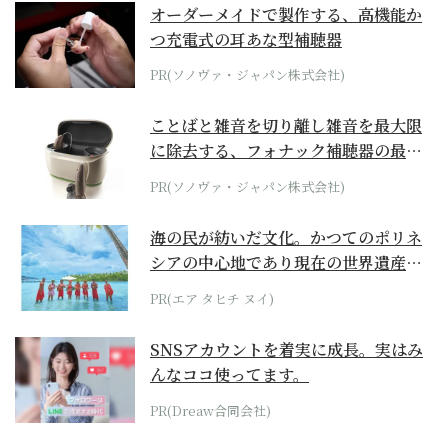
オーダーメイドで製作する、高機能か
つ充電式の耳あな型補聴器
PR(ソノヴァ・ジャパン株式会社)
ことばと雑音を切り離し雑音を最大限
に除去する、フォナック補聴器の最上
位モデル
PR(ソノヴァ・ジャパン株式会社)
海の民が紡いだ文化。かつてのポリネ
シアの中心地であり現在の世界遺産か
らみえてくる...
PR(エア タヒチ ヌイ)
SNSアカウントを着実に成長。実はみ
んなココ使ってます。
PR(Dreaw合同会社)