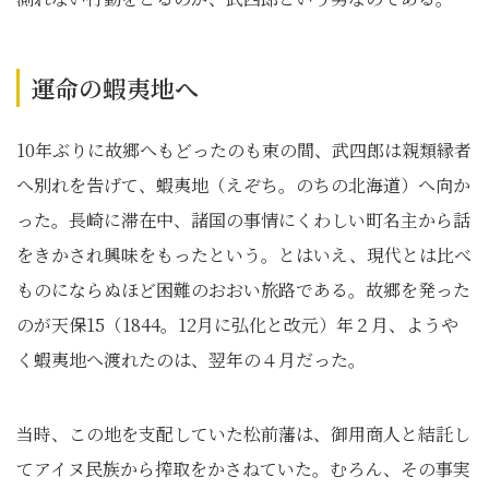
運命の蝦夷地へ
10年ぶりに故郷へもどったのも束の間、武四郎は親類縁者
へ別れを告げて、蝦夷地（えぞち。のちの北海道）へ向か
った。長崎に滞在中、諸国の事情にくわしい町名主から話
をきかされ興味をもったという。とはいえ、現代とは比べ
ものにならぬほど困難のおおい旅路である。故郷を発った
のが天保15（1844。12月に弘化と改元）年２月、ようや
く蝦夷地へ渡れたのは、翌年の４月だった。
当時、この地を支配していた松前藩は、御用商人と結託し
てアイヌ民族から搾取をかさねていた。むろん、その事実