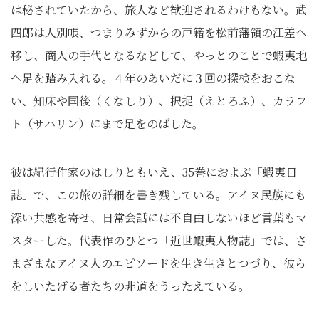
は秘されていたから、旅人など歓迎されるわけもない。武
四郎は人別帳、つまりみずからの戸籍を松前藩領の江差へ
移し、商人の手代となるなどして、やっとのことで蝦夷地
へ足を踏み入れる。４年のあいだに３回の探検をおこな
い、知床や国後（くなしり）、択捉（えとろふ）、カラフ
ト（サハリン）にまで足をのばした。
彼は紀行作家のはしりともいえ、35巻におよぶ「蝦夷日
誌」で、この旅の詳細を書き残している。アイヌ民族にも
深い共感を寄せ、日常会話には不自由しないほど言葉もマ
スターした。代表作のひとつ「近世蝦夷人物誌」では、さ
まざまなアイヌ人のエピソードを生き生きとつづり、彼ら
をしいたげる者たちの非道をうったえている。