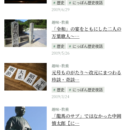
歴史
にっぽん歴史夜話
2019/6/29
趣味･教養
「令和」の宴をともにした二人の
万葉歌人～…
歴史
にっぽん歴史夜話
2019/5/26
趣味･教養
元号ものがたり～改元にまつわる
珍談・奇談…
歴史
にっぽん歴史夜話
2019/3/24
趣味･教養
「龍馬のサブ」ではなかった中岡
慎太郎【に…