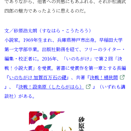
でありながら、他者への共感にもあふれる、それが松浦武
四郎の魅力であったように思えるのだ。
文／砂原浩太朗（すなはら・こうたろう）
小説家。1969年生まれ、兵庫県神戸市出身。早稲田大学
第一文学部卒業。出版社勤務を経て、フリーのライター・
編集・校正者に。2016年、「いのちがけ」で第２回「決
戦！小説大賞」を受賞。著書に受賞作を第一章とする長編
『
いのちがけ 加賀百万石の礎
』、共著『
決戦！桶狭間
』、『
決戦！設楽原（したらがはら）
』（いずれも講
談社）がある。