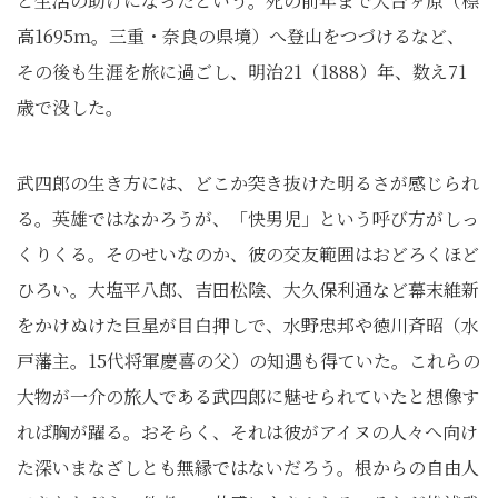
と生活の助けになったという。死の前年まで大台ヶ原（標
高1695ｍ。三重・奈良の県境）へ登山をつづけるなど、
その後も生涯を旅に過ごし、明治21（1888）年、数え71
歳で没した。
武四郎の生き方には、どこか突き抜けた明るさが感じられ
る。英雄ではなかろうが、「快男児」という呼び方がしっ
くりくる。そのせいなのか、彼の交友範囲はおどろくほど
ひろい。大塩平八郎、吉田松陰、大久保利通など幕末維新
をかけぬけた巨星が目白押しで、水野忠邦や徳川斉昭（水
戸藩主。15代将軍慶喜の父）の知遇も得ていた。これらの
大物が一介の旅人である武四郎に魅せられていたと想像す
れば胸が躍る。おそらく、それは彼がアイヌの人々へ向け
た深いまなざしとも無縁ではないだろう。根からの自由人