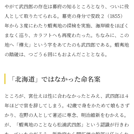
やがて武四郎の存在は幕府の知るところとなり、ついに役
人として取りたてられる。幕吏の身分で安政２（1855）
年から３度にわたり蝦夷地の探検を実施、海岸線をほぼく
まなく巡り、カラフトへも再度わたった。ちなみに、この
地へ「樺太」という字をあてたのも武四郎である。蝦夷地
の踏破は、つごう６回にもおよんだこととなる。
「北海道」ではなかった命名案
ところが、宮仕えは性に合わなかったとみえ、武四郎は４
年ほどで官を辞してしまう。42歳で身をかためて娘もさず
かり、在野の人として著述に専念、明治維新をむかえる。
が、「蝦夷地のことなら松浦武四郎」という認識が行きわ