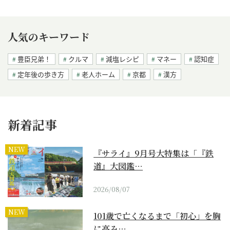
人気のキーワード
豊臣兄弟！
クルマ
減塩レシピ
マネー
認知症
定年後の歩き方
老人ホーム
京都
漢方
新着記事
NEW
『サライ』9月号大特集は「『鉄
道』大図鑑…
2026/08/07
NEW
101歳で亡くなるまで「初心」を胸
に高み…