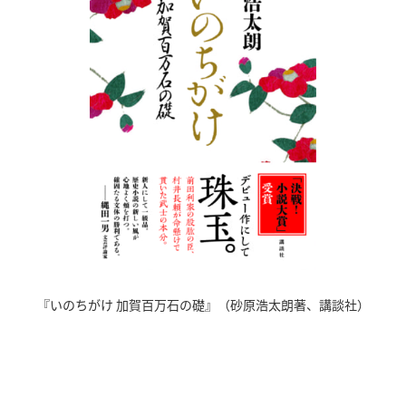
『いのちがけ 加賀百万石の礎』（砂原浩太朗著、講談社）