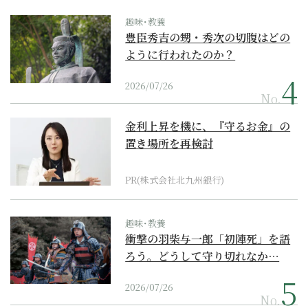
趣味･教養
豊臣秀吉の甥・秀次の切腹はどの
ように行われたのか？
2026/07/26
No.
金利上昇を機に、『守るお金』の
置き場所を再検討
PR(株式会社北九州銀行)
趣味･教養
衝撃の羽柴与一郎「初陣死」を語
ろう。どうして守り切れなか…
2026/07/26
No.