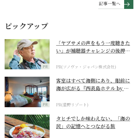
記事一覧へ
ピックアップ
「ヤブサメの声をもう一度聴きた
い」が補聴器チャレンジの後押し
に
PR
PR(ソノヴァ・ジャパン株式会社)
客室はすべて海側にあり、眼前に
海が広がる『西表島ホテル by 星
野リゾート』
PR
PR(星野リゾート)
タヒチでしか味わえない、「海の
民」の記憶へとつながる旅