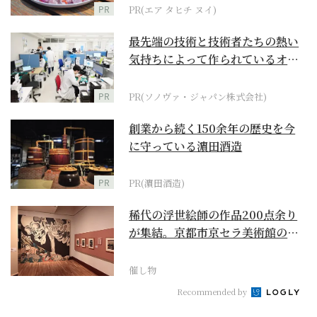
PR
PR(エア タヒチ ヌイ)
最先端の技術と技術者たちの熱い
気持ちによって作られているオー
ダーメイド補聴器
PR
PR(ソノヴァ・ジャパン株式会社)
創業から続く150余年の歴史を今
に守っている濵田酒造
PR
PR(濵田酒造)
稀代の浮世絵師の作品200点余り
が集結。京都市京セラ美術館の
「浮世絵スーパークリ...
催し物
Recommended by