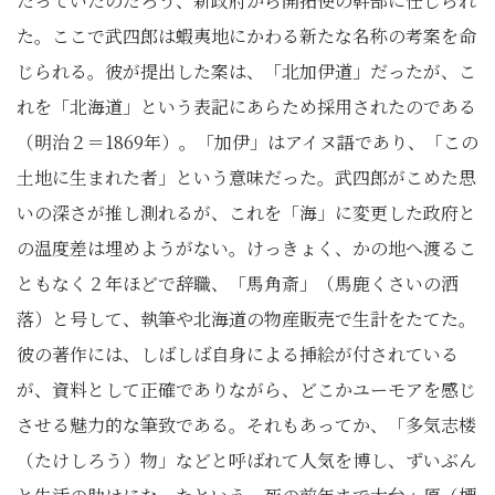
たっていたのだろう、新政府から開拓使の幹部に任じられ
た。ここで武四郎は蝦夷地にかわる新たな名称の考案を命
じられる。彼が提出した案は、「北加伊道」だったが、こ
れを「北海道」という表記にあらため採用されたのである
（明治２＝1869年）。「加伊」はアイヌ語であり、「この
土地に生まれた者」という意味だった。武四郎がこめた思
いの深さが推し測れるが、これを「海」に変更した政府と
の温度差は埋めようがない。けっきょく、かの地へ渡るこ
ともなく２年ほどで辞職、「馬角斎」（馬鹿くさいの洒
落）と号して、執筆や北海道の物産販売で生計をたてた。
彼の著作には、しばしば自身による挿絵が付されている
が、資料として正確でありながら、どこかユーモアを感じ
させる魅力的な筆致である。それもあってか、「多気志楼
（たけしろう）物」などと呼ばれて人気を博し、ずいぶん