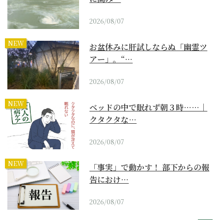
2026/08/07
NEW
お盆休みに肝試しならぬ「幽霊ツ
アー」。“…
2026/08/07
NEW
ベッドの中で眠れず朝３時……｜
クタクタな…
2026/08/07
NEW
「事実」で動かす！ 部下からの報
告におけ…
2026/08/07