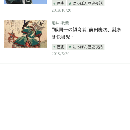
歴史
にっぽん歴史夜話
2018/10/20
趣味･教養
“戦国一の傾奇者”前田慶次、謎多
き快男児…
歴史
にっぽん歴史夜話
2018/5/20