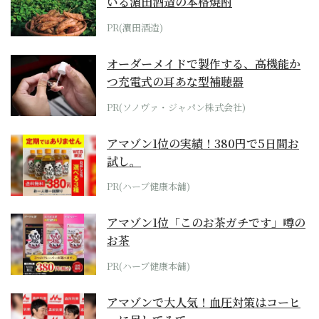
いる濵田酒造の本格焼酎
PR(濵田酒造)
オーダーメイドで製作する、高機能か
つ充電式の耳あな型補聴器
PR(ソノヴァ・ジャパン株式会社)
アマゾン1位の実績！380円で5日間お
試し。
PR(ハーブ健康本舗)
アマゾン1位「このお茶ガチです」噂の
お茶
PR(ハーブ健康本舗)
アマゾンで大人気！血圧対策はコーヒ