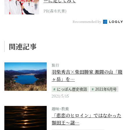
ーに足してみて
PR(森永乳業)
Recommended by
関連記事
旅行
羽柴秀吉×柴田勝家 激闘の山「賤
ヶ岳」を…
にっぽん歴史夜話
2021年6月号
2021/5/15
趣味･教養
「悲恋のヒロイン」ではなかった
額田王～謎…