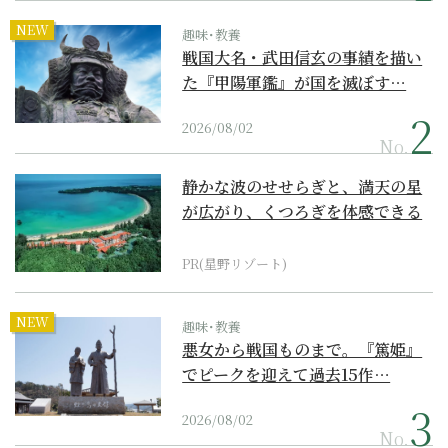
NEW
趣味･教養
戦国大名・武田信玄の事績を描い
た『甲陽軍鑑』が国を滅ぼす…
2026/08/02
No.
静かな波のせせらぎと、満天の星
が広がり、くつろぎを体感できる
『西表島ホテル by...
PR(星野リゾート)
NEW
趣味･教養
悪女から戦国ものまで。『篤姫』
でピークを迎えて過去15作…
2026/08/02
No.