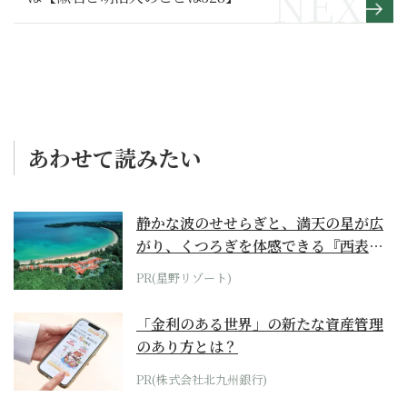
あわせて読みたい
静かな波のせせらぎと、満天の星が広
がり、くつろぎを体感できる『西表島
ホテル by...
PR(星野リゾート)
「金利のある世界」の新たな資産管理
のあり方とは？
PR(株式会社北九州銀行)