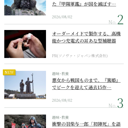
た『甲陽軍鑑』が国を滅ぼす…
2026/08/02
No.
オーダーメイドで製作する、高機
能かつ充電式の耳あな型補聴器
PR(ソノヴァ・ジャパン株式会社)
NEW
趣味･教養
悪女から戦国ものまで。『篤姫』
でピークを迎えて過去15作…
2026/08/02
No.
趣味･教養
衝撃の羽柴与一郎「初陣死」を語