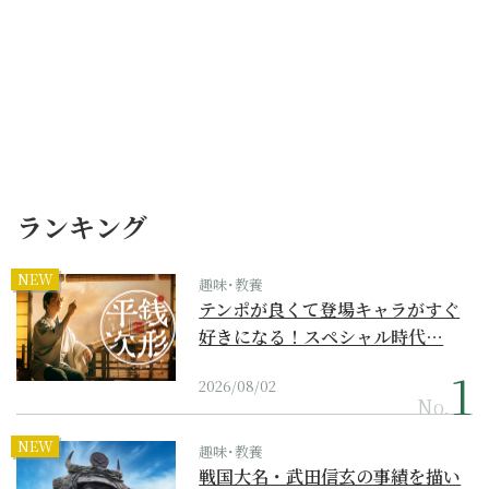
ランキング
NEW
趣味･教養
テンポが良くて登場キャラがすぐ
好きになる！スペシャル時代…
2026/08/02
No.
NEW
趣味･教養
戦国大名・武田信玄の事績を描い