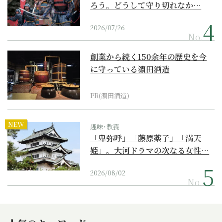
ろう。どうして守り切れなか…
2026/07/26
No.
創業から続く150余年の歴史を今
に守っている濵田酒造
PR(濵田酒造)
NEW
趣味･教養
「卑弥呼」「藤原薬子」「満天
姫」。大河ドラマの次なる女性…
2026/08/02
No.