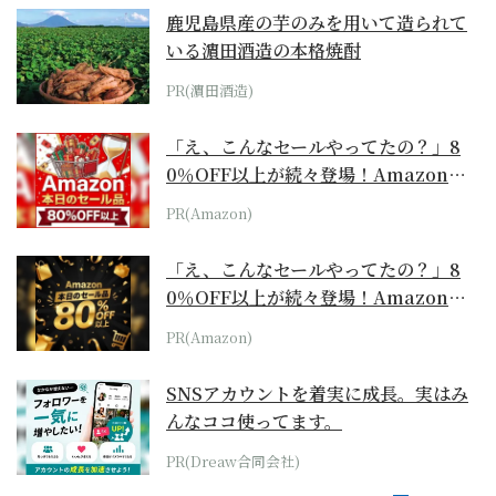
鹿児島県産の芋のみを用いて造られて
いる濵田酒造の本格焼酎
PR(濵田酒造)
「え、こんなセールやってたの？」8
0％OFF以上が続々登場！Amazonの
本気が...
PR(Amazon)
「え、こんなセールやってたの？」8
0％OFF以上が続々登場！Amazonの
本気が...
PR(Amazon)
SNSアカウントを着実に成長。実はみ
んなココ使ってます。
PR(Dreaw合同会社)