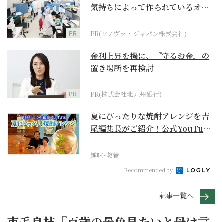
気持ちによって作られているオー
ダーメイド補聴器
PR
PR(ソノヴァ・ジャパン株式会社)
金利上昇を機に、『守るお金』の
置き場所を再検討
PR
PR(株式会社北九州銀行)
夏にぴったりな焼酎アレンジを吉
尾編集長がご紹介！公式YouTube
【まったりサラ...
趣味･教養
Recommended by
記事一覧へ
市毛良枝『百歳の景色見たいと母は言