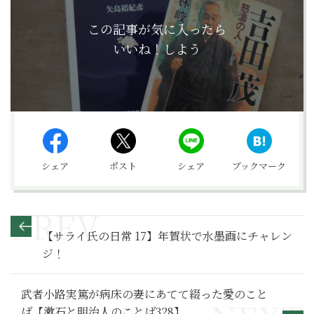
この記事が気に入ったら
いいね！しよう
シェア
ポスト
シェア
ブックマーク
【サライ氏の日常 17】年賀状で水墨画にチャレン
ジ！
武者小路実篤が病床の妻にあてて綴った愛のこと
ば【漱石と明治人のことば328】