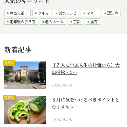
人気のキーワード
豊臣兄弟！
クルマ
減塩レシピ
マネー
認知症
定年後の歩き方
老人ホーム
京都
漢方
新着記事
NEW
【先人に学ぶ人生の仕舞い方】大
山捨松・5…
2026/08/08
NEW
８月に気をつけるべきポイントと
おすすめレ…
2026/08/08