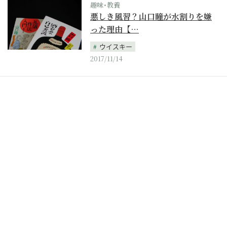
趣味･教養
悪しき風習？山口瞳が水割りを嫌
った理由【…
ウイスキー
2017/11/14