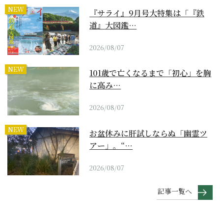
NEW
『サライ』9月号大特集は「『鉄
道』大図鑑…
2026/08/07
NEW
101歳で亡くなるまで「初心」を胸
に高み…
2026/08/07
NEW
お盆休みに肝試しならぬ「幽霊ツ
アー」。“…
2026/08/07
記事一覧へ