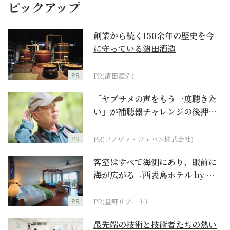
ピックアップ
創業から続く150余年の歴史を今
に守っている濵田酒造
PR
PR(濵田酒造)
「ヤブサメの声をもう一度聴きた
い」が補聴器チャレンジの後押し
に
PR
PR(ソノヴァ・ジャパン株式会社)
客室はすべて海側にあり、眼前に
海が広がる『西表島ホテル by 星
野リゾート』
PR
PR(星野リゾート)
最先端の技術と技術者たちの熱い