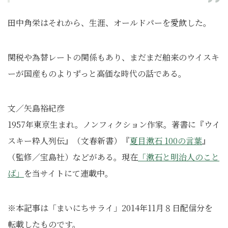
田中角栄はそれから、生涯、オールドパーを愛飲した。
関税や為替レートの関係もあり、まだまだ舶来のウイスキ
ーが国産ものよりずっと高価な時代の話である。
文／矢島裕紀彦
1957年東京生まれ。ノンフィクション作家。著書に『ウイ
スキー粋人列伝』（文春新書）『
夏目漱石 100の言葉
』
（監修／宝島社）などがある。現在
「漱石と明治人のこと
ば」
を当サイトにて連載中。
※本記事は「まいにちサライ」2014年11月８日配信分を
転載したものです。