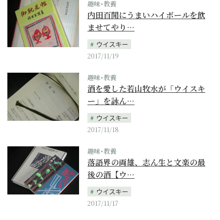
趣味･教養
内田百閒にうまいハイボールを飲
ませてやり…
ウイスキー
2017/11/19
趣味･教養
酒を愛した若山牧水が「ウイスキ
ー」を詠ん…
ウイスキー
2017/11/18
趣味･教養
落語界の両雄、志ん生と文楽の最
後の酒【ウ…
ウイスキー
2017/11/17