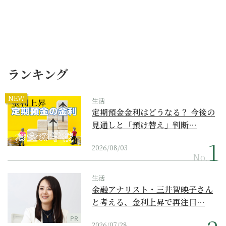
ランキング
NEW
生活
定期預金金利はどうなる？ 今後の
見通しと「預け替え」判断…
2026/08/03
No.
生活
金融アナリスト・三井智映子さん
と考える、金利上昇で再注目…
PR
2026/07/28