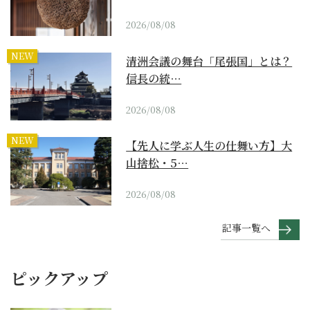
2026/08/08
NEW
清洲会議の舞台「尾張国」とは？
信長の統…
2026/08/08
NEW
【先人に学ぶ人生の仕舞い方】大
山捨松・5…
2026/08/08
記事一覧へ
ピックアップ