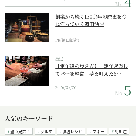
No.
創業から続く150余年の歴史を今
に守っている濵田酒造
PR(濵田酒造)
生活
【定年後の歩き方】「定年起業し
てバーを経営」夢を叶えた6…
2026/07/26
No.
人気のキーワード
豊臣兄弟！
クルマ
減塩レシピ
マネー
認知症