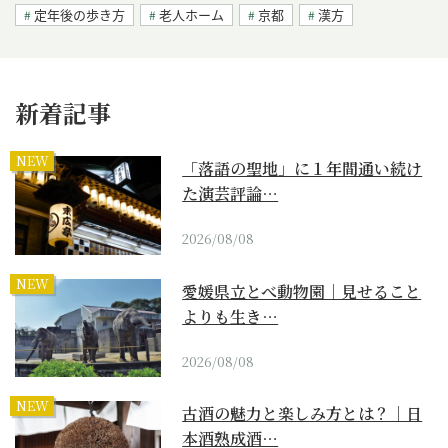
定年後の歩き方
老人ホーム
京都
漢方
新着記事
NEW
「落語の聖地」に１年間通い続け
た演芸評論…
2026/08/08
NEW
愛媛県立とべ動物園｜見せること
よりも生き…
2026/08/08
NEW
古酒の魅力と楽しみ方とは？｜日
本酒熟成酒…