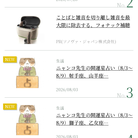
No.
ことばと雑音を切り離し雑音を最
大限に除去する、フォナック補聴
器の最上位モデル
PR(ソノヴァ・ジャパン株式会社)
NEW
生活
ニャンコ先生の開運星占い（8/3～
8/9）射手座、山羊座…
2026/08/03
No.
NEW
生活
ニャンコ先生の開運星占い（8/3～
8/9）獅子座、乙女座…
2026/08/03