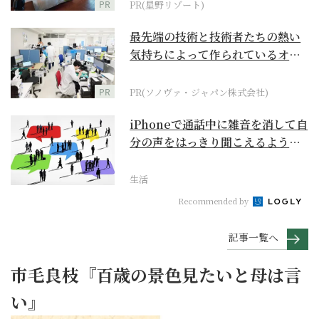
PR
PR(星野リゾート)
最先端の技術と技術者たちの熱い
気持ちによって作られているオー
ダーメイド補聴器
PR
PR(ソノヴァ・ジャパン株式会社)
iPhoneで通話中に雑音を消して自
分の声をはっきり聞こえるように
するには？【ス...
生活
Recommended by
記事一覧へ
市毛良枝『百歳の景色見たいと母は言
い』