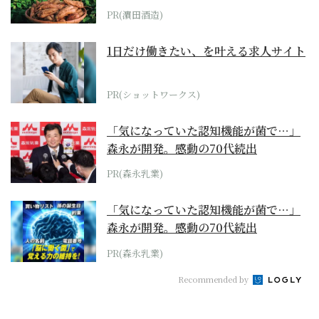
PR(濵田酒造)
1日だけ働きたい、を叶える求人サイト
PR(ショットワークス)
「気になっていた認知機能が菌で…」
森永が開発。感動の70代続出
PR(森永乳業)
「気になっていた認知機能が菌で…」
森永が開発。感動の70代続出
PR(森永乳業)
Recommended by