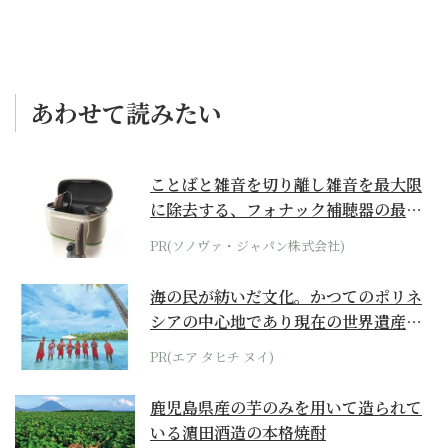
あわせて読みたい
ことばと雑音を切り離し雑音を最大限
に除去する、フォナック補聴器の最上
位モデル
PR(ソノヴァ・ジャパン株式会社)
海の民が紡いだ文化。かつてのポリネ
シアの中心地であり現在の世界遺産か
らみえてくる...
PR(エア タヒチ ヌイ)
鹿児島県産の芋のみを用いて造られて
いる濵田酒造の本格焼酎