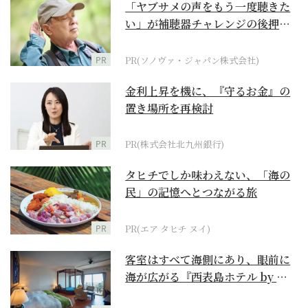
「ヤブサメの声をもう一度聴きた
い」が補聴器チャレンジの後押し
に
PR
PR(ソノヴァ・ジャパン株式会社)
金利上昇を機に、『守るお金』の
置き場所を再検討
PR
PR(株式会社北九州銀行)
タヒチでしか味わえない、「海の
民」の記憶へとつながる旅
PR
PR(エア タヒチ ヌイ)
客室はすべて海側にあり、眼前に
海が広がる『西表島ホテル by 星
野リゾート』