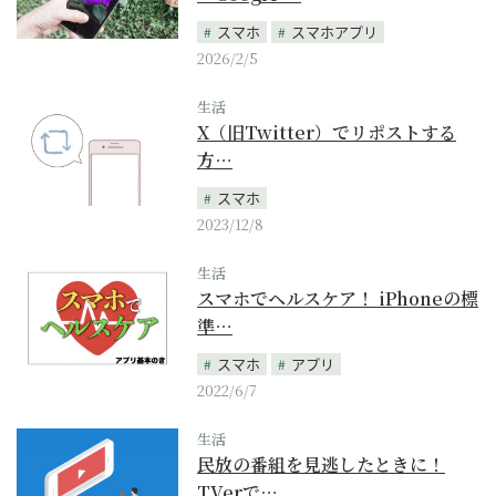
スマホ
スマホアプリ
2026/2/5
生活
X（旧Twitter）でリポストする
方…
スマホ
2023/12/8
生活
スマホでヘルスケア！ iPhoneの標
準…
スマホ
アプリ
2022/6/7
生活
民放の番組を見逃したときに！
TVerで…