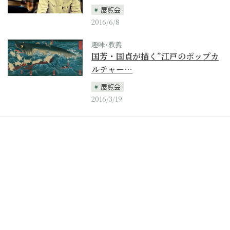
展覧会
2016/6/8
趣味･教養
国芳・国貞が描く”江戸のポップカ
ルチャー…
展覧会
2016/3/19