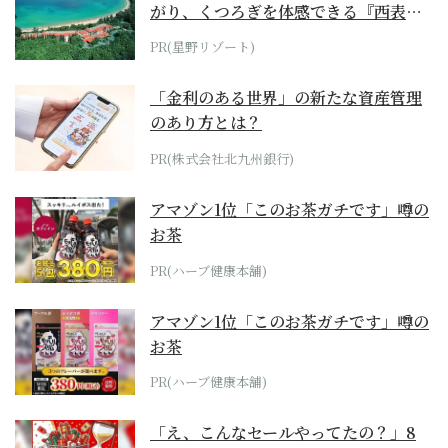
がり、くつろぎを体感できる『西表島
ホテル by...
PR(星野リゾート)
「金利のある世界」の新たな資産管理
のあり方とは？
PR(株式会社北九州銀行)
アマゾン1位「このお茶ガチです」噂の
お茶
PR(ハーブ健康本舗)
アマゾン1位「このお茶ガチです」噂の
お茶
PR(ハーブ健康本舗)
「え、こんなセールやってたの？」8