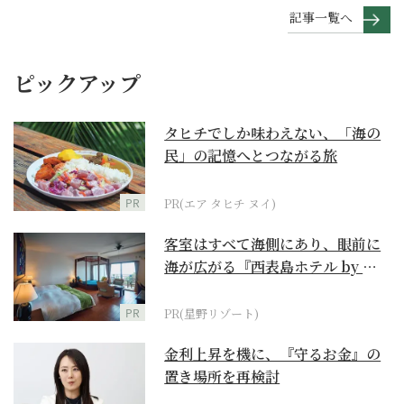
記事一覧へ
ピックアップ
タヒチでしか味わえない、「海の
民」の記憶へとつながる旅
PR
PR(エア タヒチ ヌイ)
客室はすべて海側にあり、眼前に
海が広がる『西表島ホテル by 星
野リゾート』
PR
PR(星野リゾート)
金利上昇を機に、『守るお金』の
置き場所を再検討