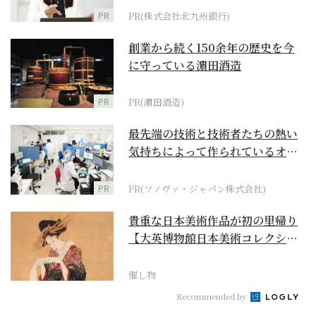
PR
PR(株式会社北九州銀行)
創業から続く150余年の歴史を今
に守っている濵田酒造
PR
PR(濵田酒造)
最先端の技術と技術者たちの熱い
気持ちによって作られているオー
ダーメイド補聴器
PR
PR(ソノヴァ・ジャパン株式会社)
貴重な日本美術作品が初の里帰り
【大英博物館日本美術コレクショ
ン 百花繚乱～海を越...
催し物
Recommended by