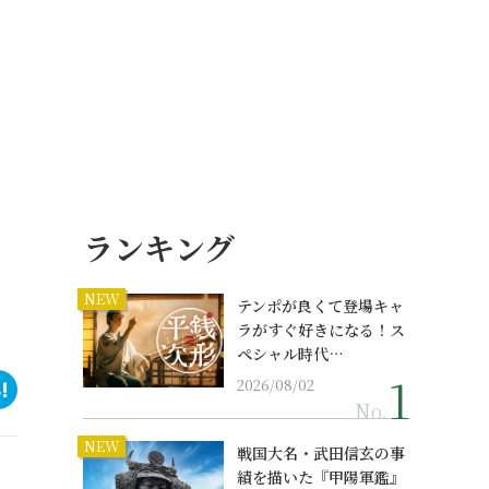
ランキング
NEW
テンポが良くて登場キャ
ラがすぐ好きになる！ス
ペシャル時代…
2026/08/02
No.
NEW
戦国大名・武田信玄の事
績を描いた『甲陽軍鑑』