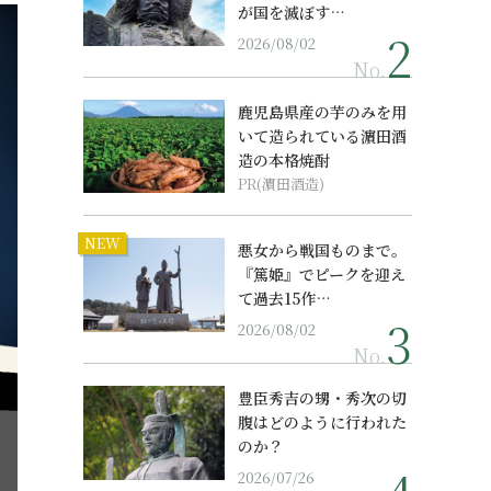
が国を滅ぼす…
2026/08/02
No.
鹿児島県産の芋のみを用
いて造られている濵田酒
造の本格焼酎
PR(濵田酒造)
NEW
悪女から戦国ものまで。
『篤姫』でピークを迎え
て過去15作…
2026/08/02
No.
豊臣秀吉の甥・秀次の切
腹はどのように行われた
のか？
2026/07/26