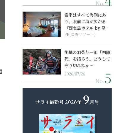
No.
客室はすべて海側にあ
り、眼前に海が広がる
『西表島ホテル by 星野
リゾート』
PR(星野リゾート)
衝撃の羽柴与一郎「初陣
死」を語ろう。どうして
守り切れなか…
退
2026/07/26
No.
9
サライ最新号
2026年
月号