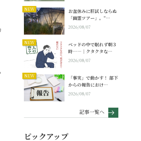
NEW
お盆休みに肝試しならぬ
「幽霊ツアー」。“…
2026/08/07
リ
、
NEW
ベッドの中で眠れず朝３
時……｜クタクタな…
2026/08/07
る
NEW
「事実」で動かす！ 部下
からの報告におけ…
2026/08/07
記事一覧へ
ピックアップ