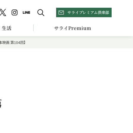
サライプレミアム倶楽部
生活
サライPremium
映画 第104回】
第