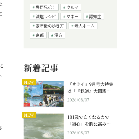
た
豊臣兄弟！
クルマ
に
減塩レシピ
マネー
認知症
定年後の歩き方
老人ホーム
京都
漢方
新着記事
に
い
NEW
『サライ』9月号大特集
は「『鉄道』大図鑑…
2026/08/07
NEW
101歳で亡くなるまで
「初心」を胸に高み…
長
2026/08/07