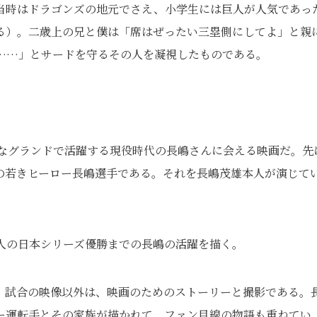
当時はドラゴンズの地元でさえ、小学生には巨人が人気であっ
る）。二歳上の兄と僕は「席はぜったい三塁側にしてよ」と親
……」とサードを守るその人を凝視したものである。
んなグランドで活躍する現役時代の長嶋さんに会える映画だ。先
の若きヒーロー長嶋選手である。それを長嶋茂雄本人が演じて
巨人の日本シリーズ優勝までの長嶋の活躍を描く。
、試合の映像以外は、映画のためのストーリーと撮影である。
ー運転手とその家族が描かれて、ファン目線の物語も重ねてい