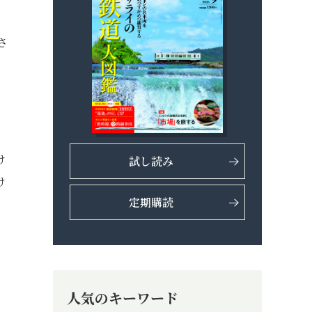
さ
け
試し読み
け
定期購読
、
人気のキーワード