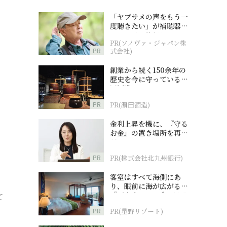
「ヤブサメの声をもう一
度聴きたい」が補聴器チ
ャレンジの後押しに
PR(ソノヴァ・ジャパン株
PR
式会社)
創業から続く150余年の
、
歴史を今に守っている濵
田酒造
PR
PR(濵田酒造)
金利上昇を機に、『守る
お金』の置き場所を再検
討
PR
PR(株式会社北九州銀行)
客室はすべて海側にあ
り、眼前に海が広がる
『西表島ホテル by 星野
て
リゾート』
PR
PR(星野リゾート)