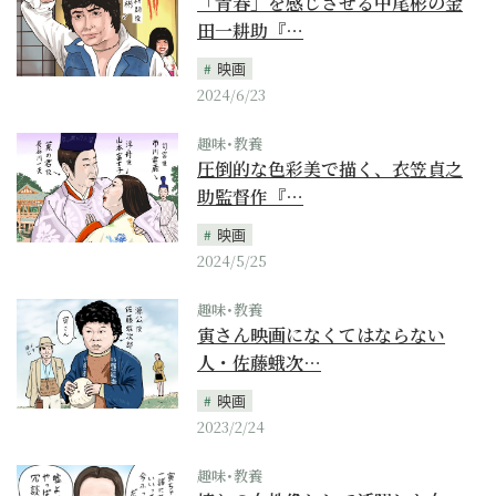
「青春」を感じさせる中尾彬の金
田一耕助『…
映画
2024/6/23
趣味･教養
圧倒的な色彩美で描く、衣笠貞之
助監督作『…
映画
2024/5/25
趣味･教養
寅さん映画になくてはならない
人・佐藤蛾次…
映画
2023/2/24
趣味･教養