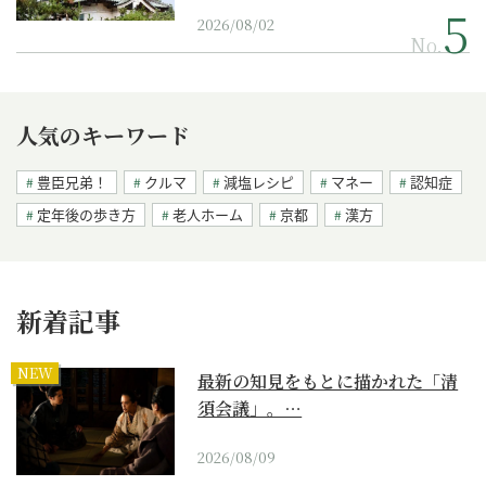
2026/08/02
No.
人気のキーワード
豊臣兄弟！
クルマ
減塩レシピ
マネー
認知症
定年後の歩き方
老人ホーム
京都
漢方
新着記事
NEW
最新の知見をもとに描かれた「清
須会議」。…
2026/08/09