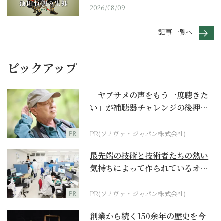
2026/08/09
記事一覧へ
ピックアップ
「ヤブサメの声をもう一度聴きた
い」が補聴器チャレンジの後押し
に
PR
PR(ソノヴァ・ジャパン株式会社)
最先端の技術と技術者たちの熱い
気持ちによって作られているオー
ダーメイド補聴器
PR
PR(ソノヴァ・ジャパン株式会社)
創業から続く150余年の歴史を今