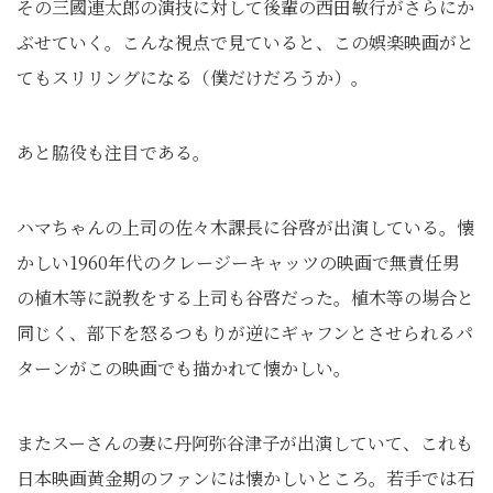
その三國連太郎の演技に対して後輩の西田敏行がさらにか
ぶせていく。こんな視点で見ていると、この娯楽映画がと
てもスリリングになる（僕だけだろうか）。
あと脇役も注目である。
ハマちゃんの上司の佐々木課長に谷啓が出演している。懐
かしい1960年代のクレージーキャッツの映画で無責任男
の植木等に説教をする上司も谷啓だった。植木等の場合と
同じく、部下を怒るつもりが逆にギャフンとさせられるパ
ターンがこの映画でも描かれて懐かしい。
またスーさんの妻に丹阿弥谷津子が出演していて、これも
日本映画黄金期のファンには懐かしいところ。若手では石