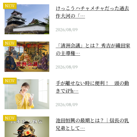
NEW
けっこうハチャメチャだった過去
作大河の「…
2026/08/09
NEW
「清洲会議」とは？ 秀吉が織田家
の主導権…
2026/08/09
NEW
手が離せない時に便利！ 頭の動
きでiPh…
2026/08/09
NEW
池田恒興の最期とは？｜信長の乳
兄弟として…