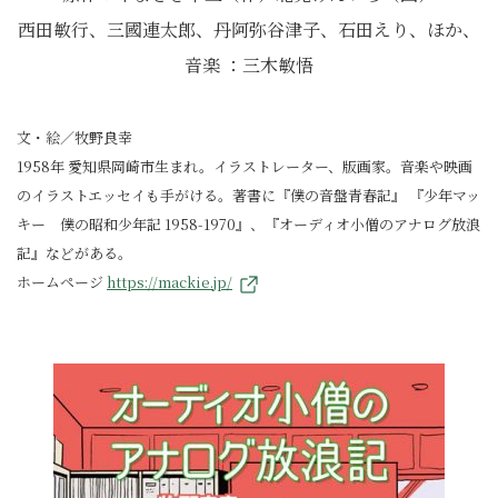
西田敏行、三國連太郎、丹阿弥谷津子、石田えり、ほか、
音楽 ：三木敏悟
文・絵／牧野良幸
1958年 愛知県岡崎市生まれ。イラストレーター、版画家。音楽や映画
のイラストエッセイも手がける。著書に『僕の音盤青春記』 『少年マッ
キー 僕の昭和少年記 1958-1970』、『オーディオ小僧のアナログ放浪
記』などがある。
ホームページ
https://mackie.jp/