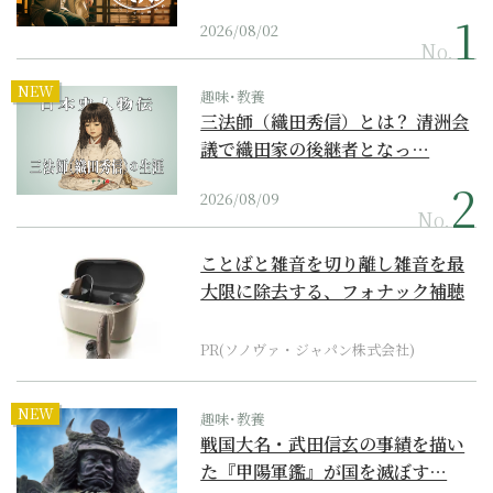
2026/08/02
No.
NEW
趣味･教養
三法師（織田秀信）とは？ 清洲会
議で織田家の後継者となっ…
2026/08/09
No.
ことばと雑音を切り離し雑音を最
大限に除去する、フォナック補聴
器の最上位モデル
PR(ソノヴァ・ジャパン株式会社)
NEW
趣味･教養
戦国大名・武田信玄の事績を描い
た『甲陽軍鑑』が国を滅ぼす…