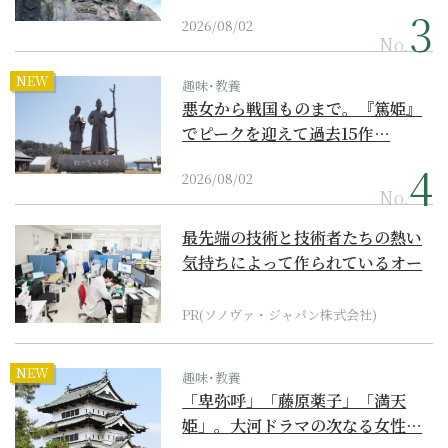
2026/08/02
No.
NEW
趣味･教養
悪女から戦国ものまで。『篤姫』
でピークを迎えて過去15作…
2026/08/02
No.
最先端の技術と技術者たちの熱い
気持ちによって作られているオー
ダーメイド補聴器
PR(ソノヴァ・ジャパン株式会社)
NEW
趣味･教養
「卑弥呼」「藤原薬子」「満天
姫」。大河ドラマの次なる女性…