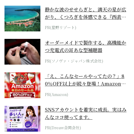
静かな波のせせらぎと、満天の星が広
がり、くつろぎを体感できる『西表島
ホテル by...
PR(星野リゾート)
オーダーメイドで製作する、高機能か
つ充電式の耳あな型補聴器
PR(ソノヴァ・ジャパン株式会社)
「え、こんなセールやってたの？」8
0％OFF以上が続々登場！Amazonの
本気が...
PR(Amazon)
SNSアカウントを着実に成長。実はみ
んなココ使ってます。
PR(Dreaw合同会社)