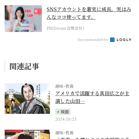
SNSアカウントを着実に成長。実はみ
んなココ使ってます。
PR(Dreaw合同会社)
Recommended by
関連記事
趣味･教養
アメリカで活躍する真田広之が主
演した山田…
映画
2024/10/23
趣味･教養