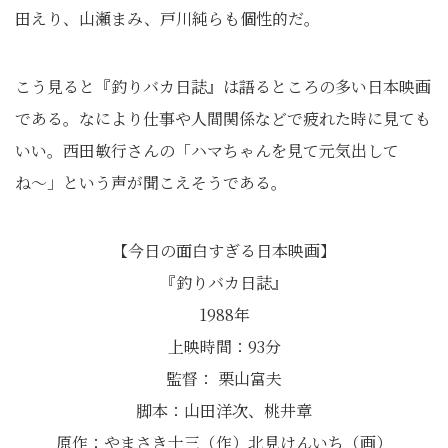
田えり、山瀬まみ、戸川純らも個性的だ。
こう見ると『釣りバカ日誌』は語るところの多い日本映画
である。なにより仕事や人間関係などで疲れた時に見ても
いい。西田敏行さんの「ハマちゃんを見て元気出して
ね〜」という声が聞こえそうである。
【今日の面白すぎる日本映画】
『釣りバカ日誌』
1988年
上映時間：93分
監督： 栗山富夫
脚本：山田洋次、桃井章
原作：やまさき十三（作）北見けんいち（画）