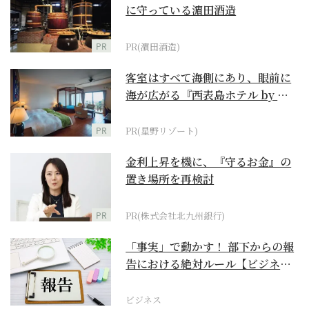
に守っている濵田酒造
PR
PR(濵田酒造)
客室はすべて海側にあり、眼前に
海が広がる『西表島ホテル by 星
野リゾート』
PR
PR(星野リゾート)
金利上昇を機に、『守るお金』の
置き場所を再検討
PR
PR(株式会社北九州銀行)
「事実」で動かす！ 部下からの報
告における絶対ルール【ビジネス
最前線】
ビジネス