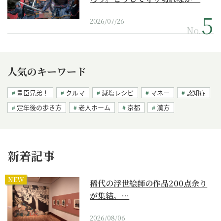
2026/07/26
No.
人気のキーワード
豊臣兄弟！
クルマ
減塩レシピ
マネー
認知症
定年後の歩き方
老人ホーム
京都
漢方
新着記事
NEW
稀代の浮世絵師の作品200点余り
が集結。…
2026/08/06