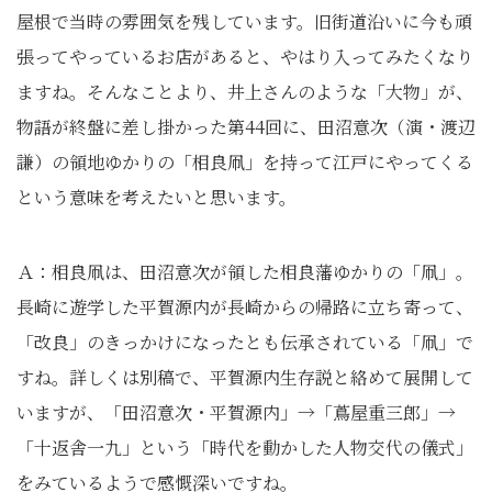
屋根で当時の雰囲気を残しています。旧街道沿いに今も頑
張ってやっているお店があると、やはり入ってみたくなり
ますね。そんなことより、井上さんのような「大物」が、
物語が終盤に差し掛かった第44回に、田沼意次（演・渡辺
謙）の領地ゆかりの「相良凧」を持って江戸にやってくる
という意味を考えたいと思います。
Ａ：相良凧は、田沼意次が領した相良藩ゆかりの「凧」。
長崎に遊学した平賀源内が長崎からの帰路に立ち寄って、
「改良」のきっかけになったとも伝承されている「凧」で
すね。詳しくは別稿で、平賀源内生存説と絡めて展開して
いますが、「田沼意次・平賀源内」→「蔦屋重三郎」→
「十返舎一九」という「時代を動かした人物交代の儀式」
をみているようで感慨深いですね。