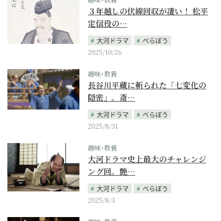
３年越しの伏線回収が凄い！ 松平
定信役の…
大河ドラマ
べらぼう
2025/10/26
趣味･教養
長谷川平蔵に斬られた「七変化の
隠密」。斎…
大河ドラマ
べらぼう
2025/8/31
趣味･教養
大河ドラマ史上最大のチャレンジ
ング回。艶…
大河ドラマ
べらぼう
2025/8/3