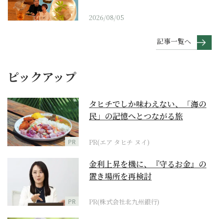
2026/08/05
記事一覧へ
ピックアップ
タヒチでしか味わえない、「海の
民」の記憶へとつながる旅
PR
PR(エア タヒチ ヌイ)
金利上昇を機に、『守るお金』の
置き場所を再検討
PR
PR(株式会社北九州銀行)