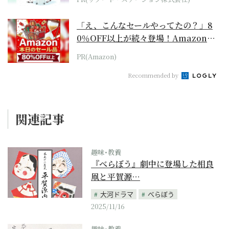
「え、こんなセールやってたの？」8
0％OFF以上が続々登場！Amazonの
本気が...
PR(Amazon)
Recommended by
関連記事
趣味･教養
『べらぼう』劇中に登場した相良
凧と平賀源…
大河ドラマ
べらぼう
2025/11/16
趣味･教養