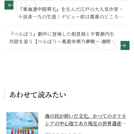
『東海道中膝栗毛』を生んだ江戸の大人気作家・
十返舎一九の生涯｜デビュー前は蔦重のところに
寄食【日本史人物伝】
『べらぼう』劇中に登場した相良凧と平賀源内生
存説を追う【べらぼう～蔦重栄華乃夢噺～ 満喫リ
ポート】平賀源内生存説編
あわせて読みたい
海の民が紡いだ文化。かつてのポリネ
シアの中心地であり現在の世界遺産か
らみえてくる...