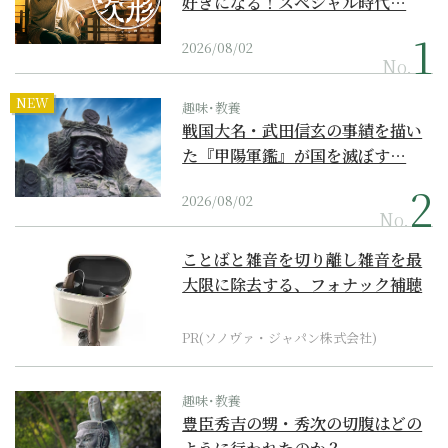
好きになる！スペシャル時代…
2026/08/02
No.
NEW
趣味･教養
戦国大名・武田信玄の事績を描い
た『甲陽軍鑑』が国を滅ぼす…
2026/08/02
No.
ことばと雑音を切り離し雑音を最
大限に除去する、フォナック補聴
器の最上位モデル
PR(ソノヴァ・ジャパン株式会社)
趣味･教養
豊臣秀吉の甥・秀次の切腹はどの