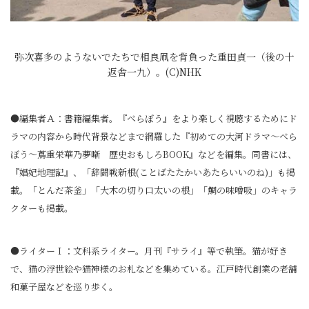
弥次喜多のようないでたちで相良凧を背負った重田貞一（後の十
返舎一九）。(C)NHK
●編集者Ａ：書籍編集者。『べらぼう』をより楽しく視聴するためにド
ラマの内容から時代背景などまで網羅した『初めての大河ドラマ～べら
ぼう～蔦重栄華乃夢噺 歴史おもしろBOOK』などを編集。同書には、
『娼妃地理記』、「辞闘戦新根(ことばたたかいあたらいいのね)」も掲
載。「とんだ茶釜」「大木の切り口太いの根」「鯛の味噌吸」のキャラ
クターも掲載。
●ライターＩ：文科系ライター。月刊『サライ』等で執筆。猫が好き
で、猫の浮世絵や猫神様のお札などを集めている。江戸時代創業の老舗
和菓子屋などを巡り歩く。