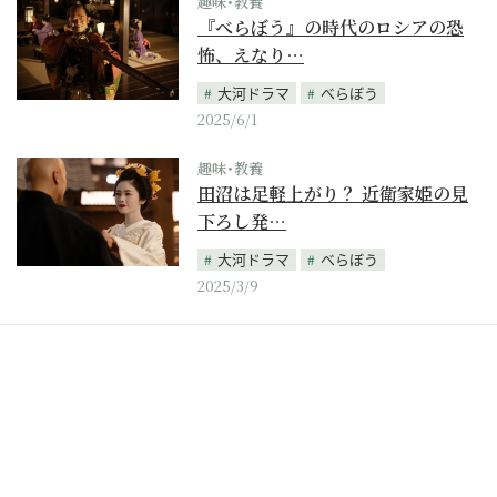
趣味･教養
『べらぼう』の時代のロシアの恐
怖、えなり…
大河ドラマ
べらぼう
2025/6/1
趣味･教養
田沼は足軽上がり？ 近衛家姫の見
下ろし発…
大河ドラマ
べらぼう
2025/3/9