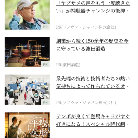
「ヤブサメの声をもう一度聴きた
い」が補聴器チャレンジの後押し
に
PR
PR(ソノヴァ・ジャパン株式会社)
創業から続く150余年の歴史を今
に守っている濵田酒造
PR
PR(濵田酒造)
最先端の技術と技術者たちの熱い
気持ちによって作られているオー
ダーメイド補聴器
PR
PR(ソノヴァ・ジャパン株式会社)
テンポが良くて登場キャラがすぐ
好きになる！スペシャル時代劇
『銭形平次』に２作目は...