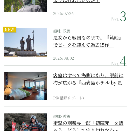
ように行われたのか？
2026/07/26
No.
NEW
趣味･教養
悪女から戦国ものまで。『篤姫』
でピークを迎えて過去15作…
2026/08/02
No.
客室はすべて海側にあり、眼前に
海が広がる『西表島ホテル by 星
野リゾート』
PR(星野リゾート)
趣味･教養
衝撃の羽柴与一郎「初陣死」を語
ろう。どうして守り切れなか…