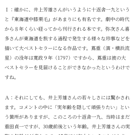
Ｉ：確かに、井上芳雄さんがいうように十返舎一九という
と『東海道中膝栗毛』があまりにも有名です。劇中の時代
から８年くらい経ってから刊行される本です。弥次さん喜
多さんが東海道を旅する過程で発生する様々な珍事などを
描いて大ベストセラーになる作品です。蔦重（演・横浜流
星）の没年は寛政９年（1797）ですから、蔦重は彼の大
ベストセラーを見届けることができなかったというわけで
すね。
Ａ：それにしても、井上芳雄さんの若々しさには驚かされ
ます。コメントの中に「実年齢を隠して頑張りたい」とい
う箇所がありますが、このころの十返舎一九、当時はまだ
重田貞一ですが、30歳前後という年齢。井上芳雄さんの実