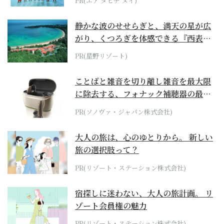
PR(エア タヒチ ヌイ)
静かな波のせせらぎと、満天の星が広
がり、くつろぎを体感できる『西表島
ホテル by...
PR(星野リゾート)
ことばと雑音を切り離し雑音を最大限
に除去する、フォナック補聴器の最上
位モデル
PR(ソノヴァ・ジャパン株式会社)
大人の旅は、心のゆとりから。 新しい
旅の選択肢って？
PR(リゾート・ステーション株式会社)
宿探しに迷わない、大人の旅計画。 リ
ゾート会員権の魅力
PR(リゾート・ステーション株式会社)