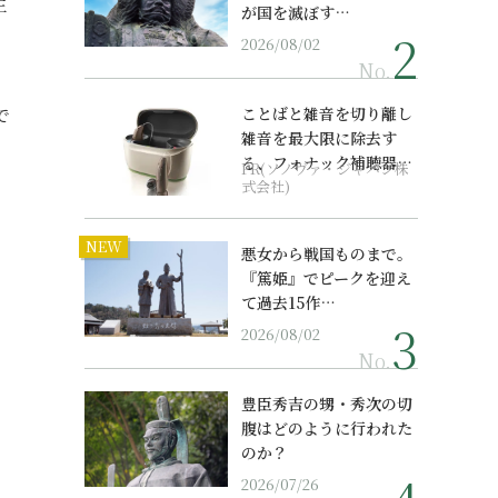
生
が国を滅ぼす…
2026/08/02
No.
で
ことばと雑音を切り離し
雑音を最大限に除去す
る、フォナック補聴器の
PR(ソノヴァ・ジャパン株
最上位モデル
式会社)
NEW
悪女から戦国ものまで。
『篤姫』でピークを迎え
て過去15作…
2026/08/02
No.
豊臣秀吉の甥・秀次の切
腹はどのように行われた
のか？
2026/07/26