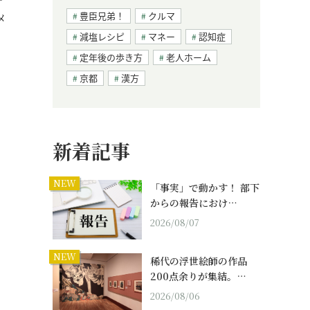
豊臣兄弟！
クルマ
メ
減塩レシピ
マネー
認知症
定年後の歩き方
老人ホーム
京都
漢方
新着記事
NEW
「事実」で動かす！ 部下
からの報告におけ…
2026/08/07
NEW
稀代の浮世絵師の作品
200点余りが集結。…
2026/08/06