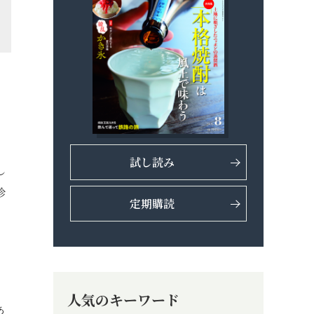
試し読み
し
珍
定期購読
人気のキーワード
あ