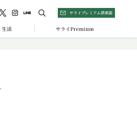
サライプレミアム倶楽部
生活
サライPremium
ン