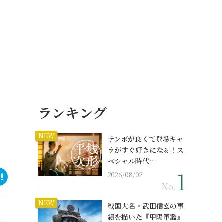
ランキング
NEW
テンポが良くて登場キャ
ラがすぐ好きになる！ス
ペシャル時代…
2026/08/02
No.
NEW
戦国大名・武田信玄の事
績を描いた『甲陽軍鑑』