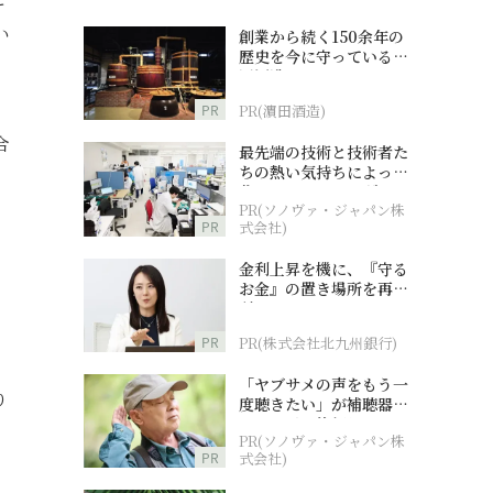
い
創業から続く150余年の
歴史を今に守っている濵
田酒造
PR
PR(濵田酒造)
合
最先端の技術と技術者た
ちの熱い気持ちによって
作られているオーダーメ
PR(ソノヴァ・ジャパン株
イド補聴器
PR
式会社)
金利上昇を機に、『守る
お金』の置き場所を再検
討
PR
PR(株式会社北九州銀行)
「ヤブサメの声をもう一
り
度聴きたい」が補聴器チ
ャレンジの後押しに
PR(ソノヴァ・ジャパン株
PR
式会社)