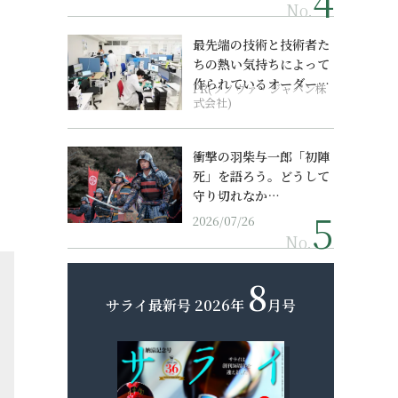
No.
最先端の技術と技術者た
ちの熱い気持ちによって
作られているオーダーメ
PR(ソノヴァ・ジャパン株
イド補聴器
式会社)
衝撃の羽柴与一郎「初陣
死」を語ろう。どうして
守り切れなか…
2026/07/26
No.
8
サライ最新号
2026年
月号