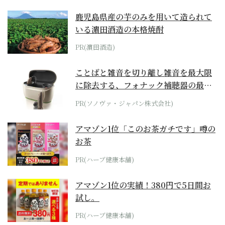
鹿児島県産の芋のみを用いて造られて
いる濵田酒造の本格焼酎
PR(濵田酒造)
ことばと雑音を切り離し雑音を最大限
に除去する、フォナック補聴器の最上
位モデル
PR(ソノヴァ・ジャパン株式会社)
アマゾン1位「このお茶ガチです」噂の
お茶
PR(ハーブ健康本舗)
アマゾン1位の実績！380円で5日間お
試し。
PR(ハーブ健康本舗)