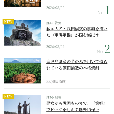
2026/08/02
No.
NEW
趣味･教養
戦国大名・武田信玄の事績を描い
た『甲陽軍鑑』が国を滅ぼす…
2026/08/02
No.
鹿児島県産の芋のみを用いて造ら
れている濵田酒造の本格焼酎
PR(濵田酒造)
NEW
趣味･教養
悪女から戦国ものまで。『篤姫』
でピークを迎えて過去15作…