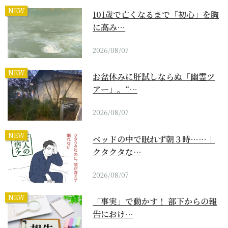
NEW
101歳で亡くなるまで「初心」を胸
に高み…
2026/08/07
NEW
お盆休みに肝試しならぬ「幽霊ツ
アー」。“…
2026/08/07
NEW
ベッドの中で眠れず朝３時……｜
クタクタな…
2026/08/07
NEW
「事実」で動かす！ 部下からの報
告におけ…