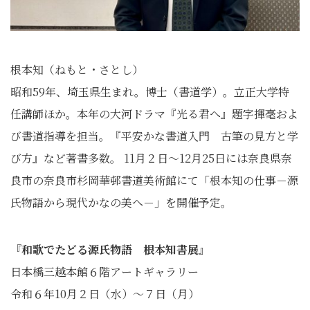
根本知（ねもと・さとし）
昭和59年、埼玉県生まれ。博士（書道学）。立正大学特
任講師ほか。本年の大河ドラマ『光る君へ』題字揮毫およ
び書道指導を担当。『平安かな書道入門 古筆の見方と学
び方』など著書多数。 11月２日～12月25日には奈良県奈
良市の奈良市杉岡華邨書道美術館にて「根本知の仕事－源
氏物語から現代かなの美へ－」を開催予定。
『和歌でたどる源氏物語 根本知書展』
日本橋三越本館６階アートギャラリー
令和６年10月２日（水）～７日（月）