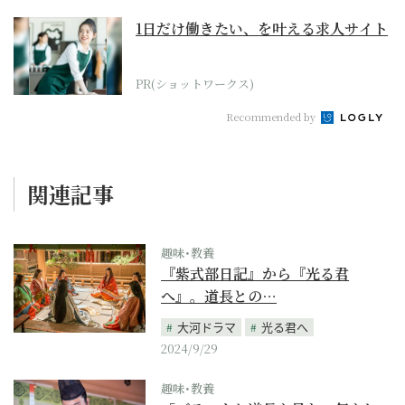
1日だけ働きたい、を叶える求人サイト
PR(ショットワークス)
Recommended by
関連記事
趣味･教養
『紫式部日記』から『光る君
へ』。道長との…
大河ドラマ
光る君へ
2024/9/29
趣味･教養