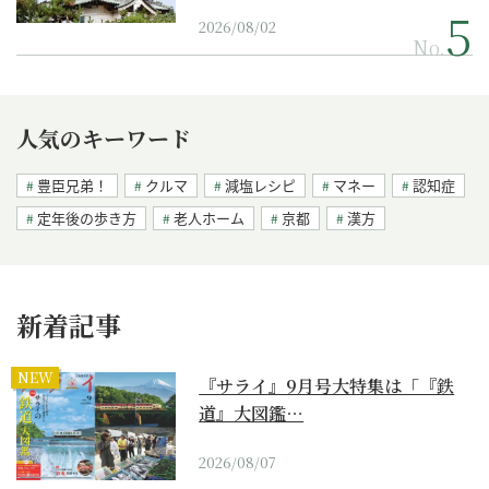
2026/08/02
No.
人気のキーワード
豊臣兄弟！
クルマ
減塩レシピ
マネー
認知症
定年後の歩き方
老人ホーム
京都
漢方
新着記事
NEW
『サライ』9月号大特集は「『鉄
道』大図鑑…
2026/08/07