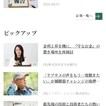
2026/08/07
記事一覧へ
ピックアップ
金利上昇を機に、『守るお金』の
置き場所を再検討
PR
PR(株式会社北九州銀行)
「ヤブサメの声をもう一度聴きた
い」が補聴器チャレンジの後押し
に
PR
PR(ソノヴァ・ジャパン株式会社)
最先端の技術と技術者たちの熱い