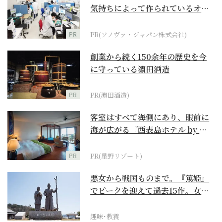
気持ちによって作られているオー
ダーメイド補聴器
PR
PR(ソノヴァ・ジャパン株式会社)
創業から続く150余年の歴史を今
に守っている濵田酒造
PR
PR(濵田酒造)
客室はすべて海側にあり、眼前に
海が広がる『西表島ホテル by 星
野リゾート』
PR
PR(星野リゾート)
悪女から戦国ものまで。『篤姫』
でピークを迎えて過去15作。女性
が主人公の作品を振...
趣味･教養