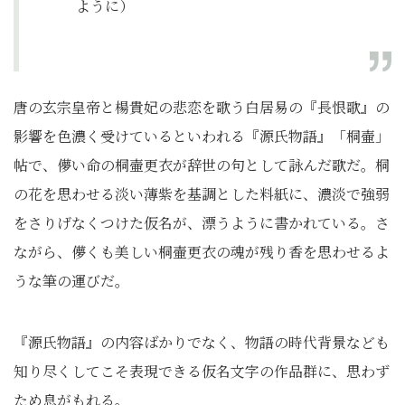
ように）
唐の玄宗皇帝と楊貴妃の悲恋を歌う白居易の『長恨歌』の
影響を色濃く受けているといわれる『源氏物語』「桐壷」
帖で、儚い命の桐壷更衣が辞世の句として詠んだ歌だ。桐
の花を思わせる淡い薄紫を基調とした料紙に、濃淡で強弱
をさりげなくつけた仮名が、漂うように書かれている。さ
ながら、儚くも美しい桐壷更衣の魂が残り香を思わせるよ
うな筆の運びだ。
『源氏物語』の内容ばかりでなく、物語の時代背景なども
知り尽くしてこそ表現できる仮名文字の作品群に、思わず
ため息がもれる。