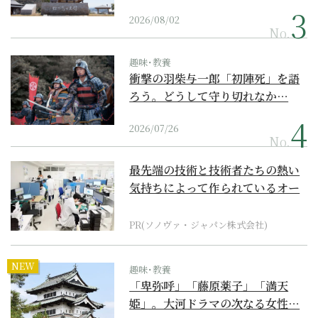
2026/08/02
No.
趣味･教養
衝撃の羽柴与一郎「初陣死」を語
ろう。どうして守り切れなか…
2026/07/26
No.
最先端の技術と技術者たちの熱い
気持ちによって作られているオー
ダーメイド補聴器
PR(ソノヴァ・ジャパン株式会社)
NEW
趣味･教養
「卑弥呼」「藤原薬子」「満天
姫」。大河ドラマの次なる女性…