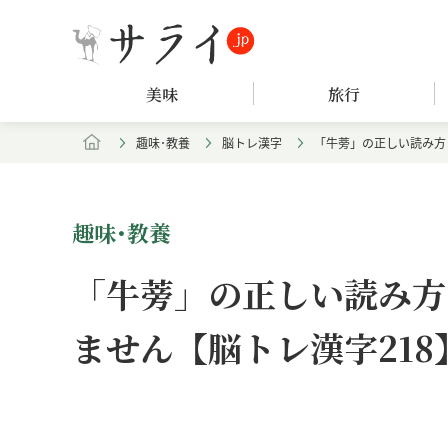
美味
旅行
趣味･教養
脳トレ漢字
「牛蒡」の正しい読み方
趣味･教養
「牛蒡」の正しい読み方
ません【脳トレ漢字218
Loaded
:
/
Unmute
8.25%