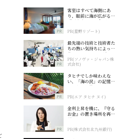
客室はすべて海側にあ
り、眼前に海が広がる
『西表島ホテル by 星野
リゾート』
PR
PR(星野リゾート)
最先端の技術と技術者た
ちの熱い気持ちによって
作られているオーダーメ
PR(ソノヴァ・ジャパン株
イド補聴器
PR
式会社)
タヒチでしか味わえな
い、「海の民」の記憶へ
とつながる旅
PR
PR(エア タヒチ ヌイ)
金利上昇を機に、『守る
お金』の置き場所を再検
討
PR
PR(株式会社北九州銀行)
ご