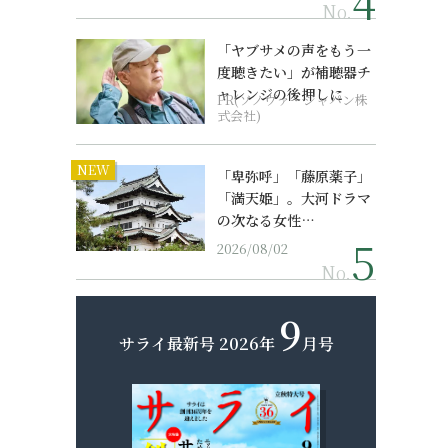
No.
「ヤブサメの声をもう一
度聴きたい」が補聴器チ
ャレンジの後押しに
PR(ソノヴァ・ジャパン株
式会社)
NEW
「卑弥呼」「藤原薬子」
「満天姫」。大河ドラマ
の次なる女性…
2026/08/02
No.
9
サライ最新号
2026年
月号