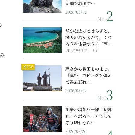
が国を滅ぼす…
2026/08/02
No.
じ
静かな波のせせらぎと、
満天の星が広がり、くつ
ろぎを体感できる『西表
島ホテル by...
PR(星野リゾート)
てみ
NEW
悪女から戦国ものまで。
『篤姫』でピークを迎え
て過去15作…
2026/08/02
No.
衝撃の羽柴与一郎「初陣
死」を語ろう。どうして
守り切れなか…
2026/07/26