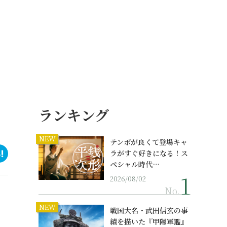
ランキング
NEW
テンポが良くて登場キャ
ラがすぐ好きになる！ス
ペシャル時代…
2026/08/02
No.
NEW
戦国大名・武田信玄の事
績を描いた『甲陽軍鑑』