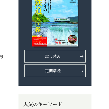
試し読み
形
、
定期購読
、
人気のキーワード