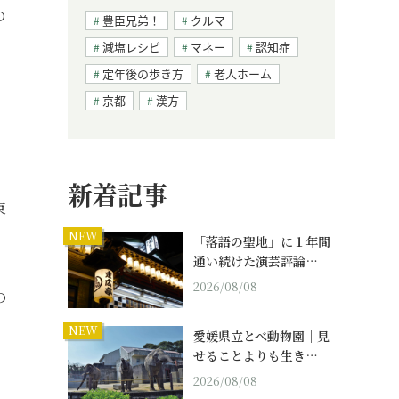
の
豊臣兄弟！
クルマ
減塩レシピ
マネー
認知症
定年後の歩き方
老人ホーム
京都
漢方
新着記事
東
NEW
「落語の聖地」に１年間
通い続けた演芸評論…
2026/08/08
の
NEW
愛媛県立とべ動物園｜見
せることよりも生き…
2026/08/08