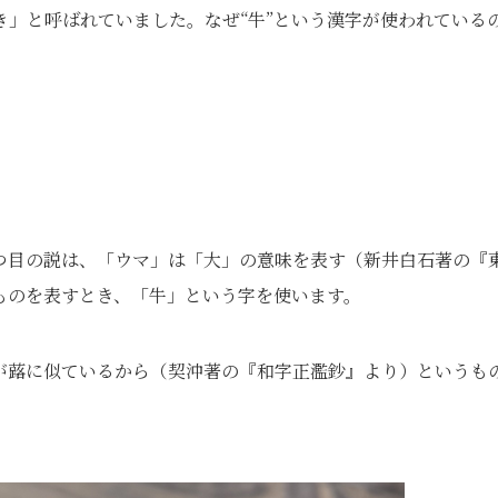
」と呼ばれていました。なぜ“牛”という漢字が使われている
つ目の説は、「ウマ」は「大」の意味を表す（新井白石著の『
ものを表すとき、「牛」という字を使います。
が蕗に似ているから（契沖著の『和字正濫鈔』より）というも