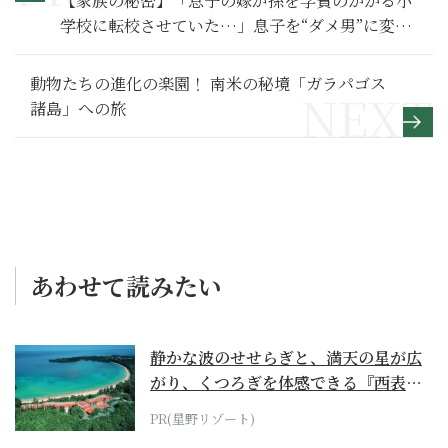
【家族の秘密】「息子の嫁が孫を学費のかかる小
学校に転校させていた…」息子を“ダメ男”に変え
た、ハズレ嫁の浪費生活～その２～
動物たちの進化の楽園！ 南米の秘境「ガラパゴス
諸島」への旅
あわせて読みたい
静かな波のせせらぎと、満天の星が広
がり、くつろぎを体感できる『西表島
ホテル by...
PR(星野リゾート)