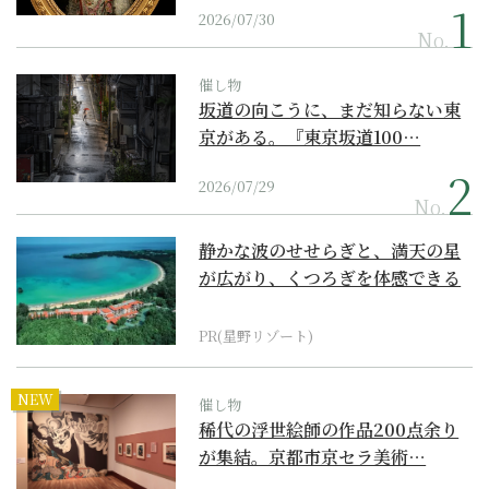
2026/07/30
No.
催し物
坂道の向こうに、まだ知らない東
京がある。『東京坂道100…
2026/07/29
No.
静かな波のせせらぎと、満天の星
が広がり、くつろぎを体感できる
『西表島ホテル by...
PR(星野リゾート)
NEW
催し物
稀代の浮世絵師の作品200点余り
が集結。京都市京セラ美術…