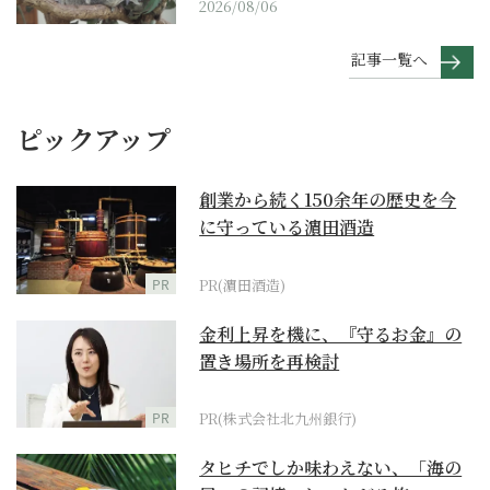
2026/08/06
記事一覧へ
ピックアップ
創業から続く150余年の歴史を今
に守っている濵田酒造
PR
PR(濵田酒造)
金利上昇を機に、『守るお金』の
置き場所を再検討
PR
PR(株式会社北九州銀行)
タヒチでしか味わえない、「海の