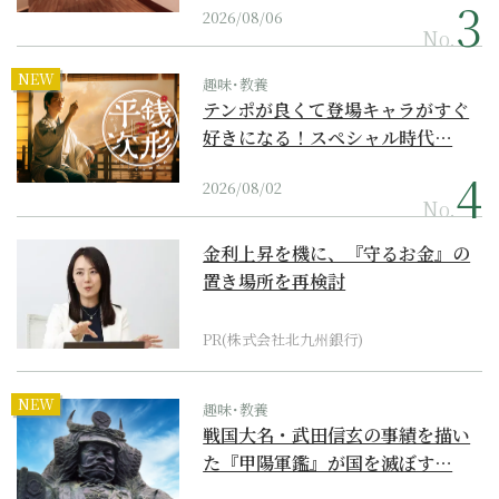
2026/08/06
No.
NEW
趣味･教養
テンポが良くて登場キャラがすぐ
好きになる！スペシャル時代…
2026/08/02
No.
金利上昇を機に、『守るお金』の
置き場所を再検討
PR(株式会社北九州銀行)
NEW
趣味･教養
戦国大名・武田信玄の事績を描い
た『甲陽軍鑑』が国を滅ぼす…