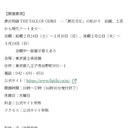
【開催要項】
源氏物語 THE TALE OF GENJI ―「源氏文化」の拡がり 絵画、工芸
から現代アートまで―
会期：前期２月24日（土）～３月10日（日）、後期３月12日（火）～
３月24日（日）
会期中一部展示替えあり
会場：東京富士美術館
住所：東京都八王子市谷野町492－１
電話：042・691・4511
公式サイト：
https://www.fujibi.or.jp/
開館時間：10時～17時（16時30分受付終了）
休館日：月曜日
料金：公式サイト参照
アクセス：公式サイト参照
取材・文／池田充枝