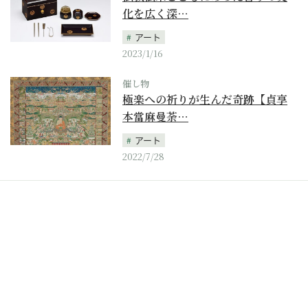
化を広く深…
アート
2023/1/16
催し物
極楽への祈りが生んだ奇跡【貞享
本當麻曼荼…
アート
2022/7/28