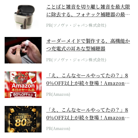
ことばと雑音を切り離し雑音を最大限
に除去する、フォナック補聴器の最上
位モデル
PR(ソノヴァ・ジャパン株式会社)
オーダーメイドで製作する、高機能か
つ充電式の耳あな型補聴器
PR(ソノヴァ・ジャパン株式会社)
「え、こんなセールやってたの？」8
0％OFF以上が続々登場！Amazonの
本気が...
PR(Amazon)
「え、こんなセールやってたの？」8
0％OFF以上が続々登場！Amazonの
本気が...
PR(Amazon)