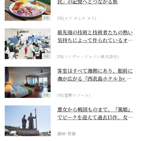
民」の記憶へとつながる旅
PR
PR(エア タヒチ ヌイ)
最先端の技術と技術者たちの熱い
気持ちによって作られているオー
ダーメイド補聴器
PR
PR(ソノヴァ・ジャパン株式会社)
客室はすべて海側にあり、眼前に
海が広がる『西表島ホテル by 星
野リゾート』
PR
PR(星野リゾート)
悪女から戦国ものまで。『篤姫』
でピークを迎えて過去15作。女性
が主人公の作品を振...
趣味･教養