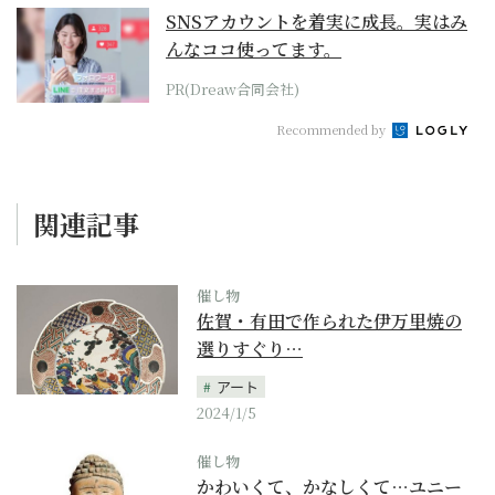
SNSアカウントを着実に成長。実はみ
んなココ使ってます。
PR(Dreaw合同会社)
Recommended by
関連記事
催し物
佐賀・有田で作られた伊万里焼の
選りすぐり…
アート
2024/1/5
催し物
かわいくて、かなしくて…ユニー