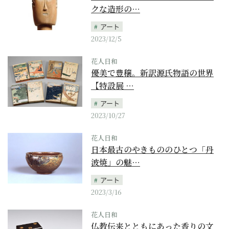
クな造形の…
アート
2023/12/5
花人日和
優美で豊穣。新訳源氏物語の世界
【特設展 …
アート
2023/10/27
花人日和
日本最古のやきもののひとつ「丹
波焼」の魅…
アート
2023/3/16
花人日和
仏教伝来とともにあった香りの文