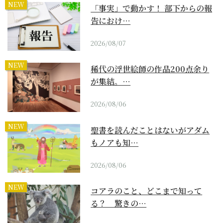
NEW
「事実」で動かす！ 部下からの報
告におけ…
2026/08/07
NEW
稀代の浮世絵師の作品200点余り
が集結。…
2026/08/06
NEW
聖書を読んだことはないがアダム
もノアも知…
2026/08/06
NEW
コアラのこと、どこまで知って
る？ 驚きの…