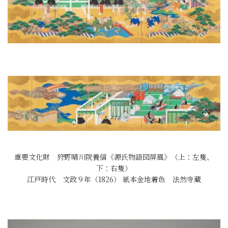
重要文化財 狩野晴川院養信《源氏物語図屏風》（上：左隻、
下：右隻）
江戸時代 文政９年（1826） 紙本金地着色 法然寺蔵