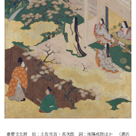
重要文化財 絵：土佐光吉・長次郎 詞：後陽成院ほか 《源氏