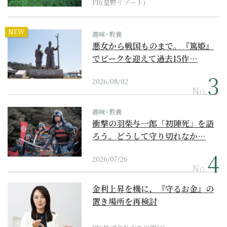
PR(星野リゾート)
NEW
趣味･教養
悪女から戦国ものまで。『篤姫』
でピークを迎えて過去15作…
2026/08/02
No.
趣味･教養
衝撃の羽柴与一郎「初陣死」を語
ろう。どうして守り切れなか…
2026/07/26
No.
金利上昇を機に、『守るお金』の
置き場所を再検討