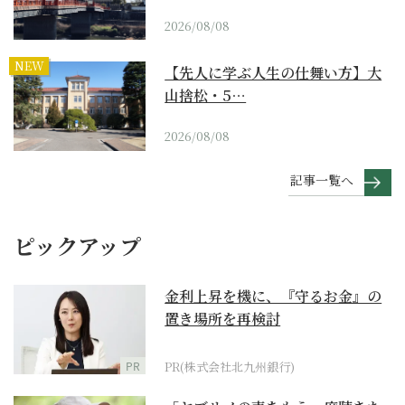
2026/08/08
NEW
【先人に学ぶ人生の仕舞い方】大
山捨松・5…
2026/08/08
記事一覧へ
ピックアップ
金利上昇を機に、『守るお金』の
置き場所を再検討
PR
PR(株式会社北九州銀行)