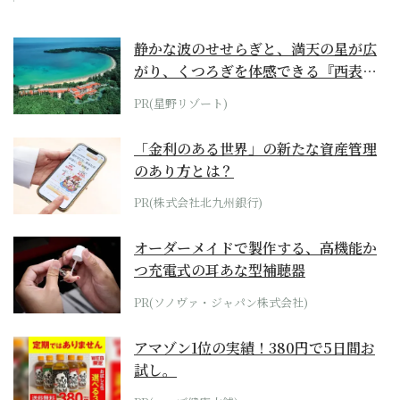
静かな波のせせらぎと、満天の星が広
がり、くつろぎを体感できる『西表島
ホテル by...
PR(星野リゾート)
「金利のある世界」の新たな資産管理
のあり方とは？
PR(株式会社北九州銀行)
オーダーメイドで製作する、高機能か
つ充電式の耳あな型補聴器
PR(ソノヴァ・ジャパン株式会社)
アマゾン1位の実績！380円で5日間お
試し。