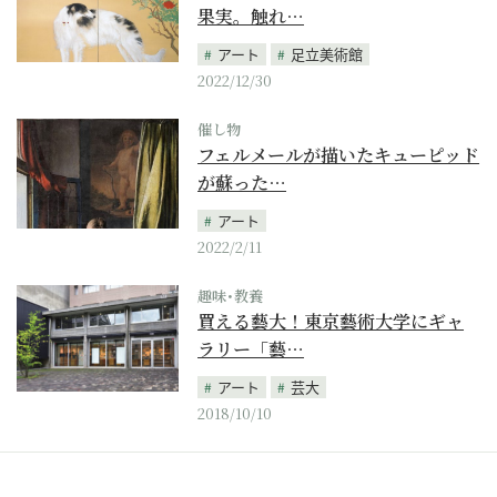
果実。触れ…
アート
足立美術館
2022/12/30
催し物
フェルメールが描いたキューピッド
が蘇った…
アート
2022/2/11
趣味･教養
買える藝大！東京藝術大学にギャ
ラリー「藝…
アート
芸大
2018/10/10