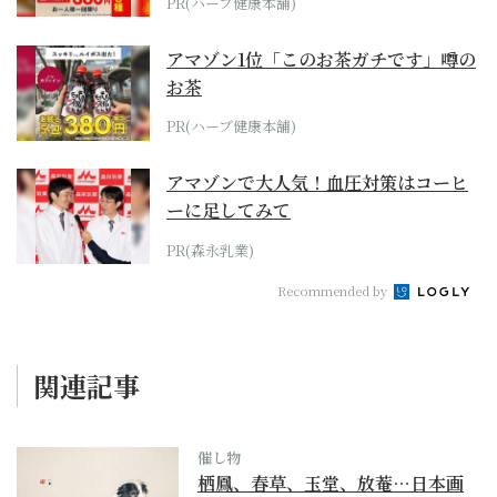
PR(ハーブ健康本舗)
アマゾン1位「このお茶ガチです」噂の
お茶
PR(ハーブ健康本舗)
アマゾンで大人気！血圧対策はコーヒ
ーに足してみて
PR(森永乳業)
Recommended by
関連記事
催し物
栖鳳、春草、玉堂、放菴…日本画