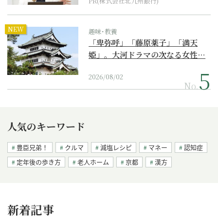
PR(株式会社北九州銀行)
NEW
趣味･教養
「卑弥呼」「藤原薬子」「満天
姫」。大河ドラマの次なる女性…
2026/08/02
No.
人気のキーワード
豊臣兄弟！
クルマ
減塩レシピ
マネー
認知症
定年後の歩き方
老人ホーム
京都
漢方
新着記事