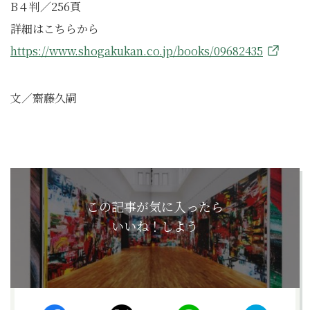
B４判／256頁
詳細はこちらから
https://www.shogakukan.co.jp/books/09682435
文／齋藤久嗣
この記事が気に入ったら
いいね！しよう