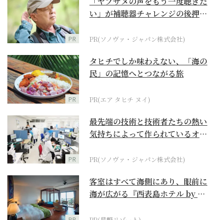
「ヤブサメの声をもう一度聴きた
い」が補聴器チャレンジの後押し
に
PR
PR(ソノヴァ・ジャパン株式会社)
タヒチでしか味わえない、「海の
民」の記憶へとつながる旅
PR
PR(エア タヒチ ヌイ)
最先端の技術と技術者たちの熱い
気持ちによって作られているオー
ダーメイド補聴器
PR
PR(ソノヴァ・ジャパン株式会社)
客室はすべて海側にあり、眼前に
海が広がる『西表島ホテル by 星
野リゾート』
PR
PR(星野リゾート)