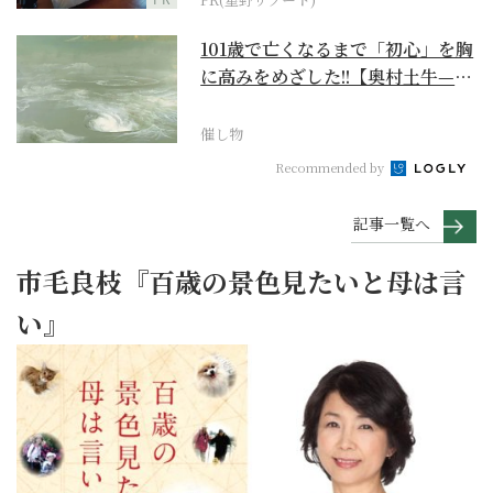
101歳で亡くなるまで「初心」を胸
に高みをめざした!!【奥村土牛—名
作でたどる1...
催し物
Recommended by
記事一覧へ
市毛良枝『百歳の景色見たいと母は言
い』