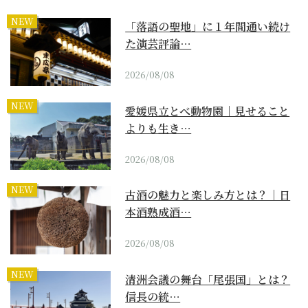
NEW
「落語の聖地」に１年間通い続け
た演芸評論…
2026/08/08
NEW
愛媛県立とべ動物園｜見せること
よりも生き…
2026/08/08
NEW
古酒の魅力と楽しみ方とは？｜日
本酒熟成酒…
2026/08/08
NEW
清洲会議の舞台「尾張国」とは？
信長の統…