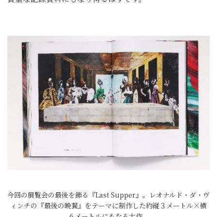
今回の展覧会の最後を飾る『Last Supper』。レオナルド・ダ・ヴ
ィンチの『最後の晩餐』をテーマに制作した約縦３メートル×横
６メートルにもなる大作。