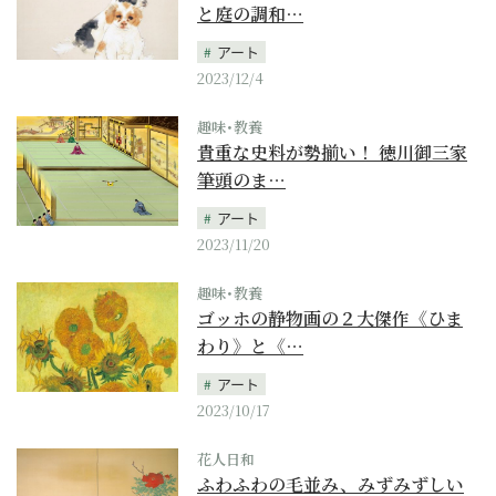
と庭の調和…
アート
2023/12/4
趣味･教養
貴重な史料が勢揃い！ 徳川御三家
筆頭のま…
アート
2023/11/20
趣味･教養
ゴッホの静物画の２大傑作《ひま
わり》と《…
アート
2023/10/17
花人日和
ふわふわの毛並み、みずみずしい