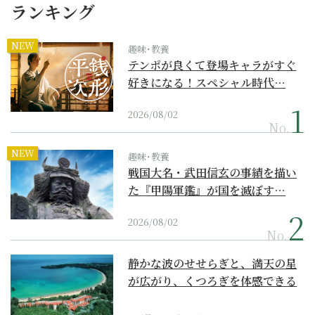
ランキング
NEW
趣味･教養
テンポが良くて登場キャラがすぐ
好きになる！スペシャル時代…
2026/08/02
No.
NEW
趣味･教養
戦国大名・武田信玄の事績を描い
た『甲陽軍鑑』が国を滅ぼす…
2026/08/02
No.
静かな波のせせらぎと、満天の星
が広がり、くつろぎを体感できる
『西表島ホテル by...