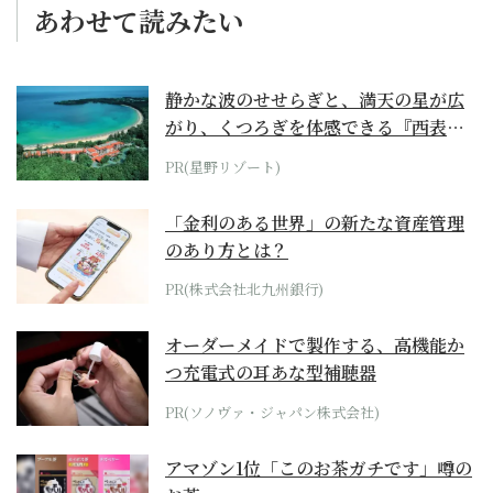
あわせて読みたい
静かな波のせせらぎと、満天の星が広
がり、くつろぎを体感できる『西表島
ホテル by...
PR(星野リゾート)
「金利のある世界」の新たな資産管理
のあり方とは？
PR(株式会社北九州銀行)
オーダーメイドで製作する、高機能か
つ充電式の耳あな型補聴器
PR(ソノヴァ・ジャパン株式会社)
アマゾン1位「このお茶ガチです」噂の