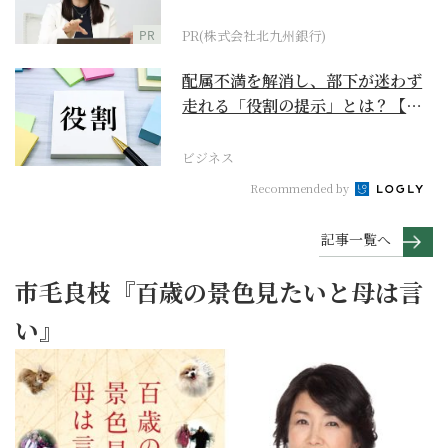
PR
PR(株式会社北九州銀行)
配属不満を解消し、部下が迷わず
走れる「役割の提示」とは？【ビ
ジネスの極意】
ビジネス
Recommended by
記事一覧へ
市毛良枝『百歳の景色見たいと母は言
い』