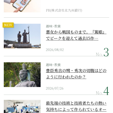
PR(株式会社北九州銀行)
NEW
趣味･教養
悪女から戦国ものまで。『篤姫』
でピークを迎えて過去15作…
2026/08/02
No.
趣味･教養
豊臣秀吉の甥・秀次の切腹はどの
ように行われたのか？
2026/07/26
No.
最先端の技術と技術者たちの熱い
気持ちによって作られているオー