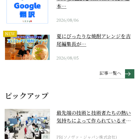
本…
2026/08/06
NEW
夏にぴったりな焼酎アレンジを吉
尾編集長が…
2026/08/05
記事一覧へ
ピックアップ
最先端の技術と技術者たちの熱い
気持ちによって作られているオー
ダーメイド補聴器
PR
PR(ソノヴァ・ジャパン株式会社)