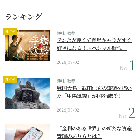
ランキング
NEW
趣味･教養
テンポが良くて登場キャラがすぐ
好きになる！スペシャル時代…
2026/08/02
No.
NEW
趣味･教養
戦国大名・武田信玄の事績を描い
た『甲陽軍鑑』が国を滅ぼす…
2026/08/02
No.
「金利のある世界」の新たな資産
管理のあり方とは？