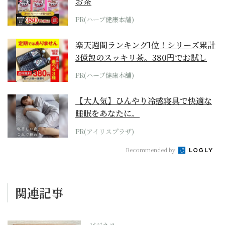
お茶
PR(ハーブ健康本舗)
楽天週間ランキング1位！シリーズ累計
3億包のスッキリ茶。380円でお試し
PR(ハーブ健康本舗)
【大人気】ひんやり冷感寝具で快適な
睡眠をあなたに。
PR(アイリスプラザ)
Recommended by
関連記事