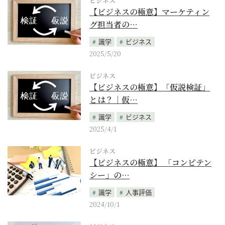
ビジネス
【ビジネスの極意】マーケティン
グ担当者の…
識学
ビジネス
2025/5/20
ビジネス
【ビジネスの極意】「仮説検証」
とは？｜仮…
識学
ビジネス
2025/4/1
ビジネス
【ビジネスの極意】 「コンピテン
シー」の…
識学
人事評価
2024/10/1