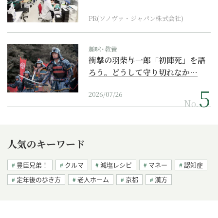
ダーメイド補聴器
PR(ソノヴァ・ジャパン株式会社)
趣味･教養
衝撃の羽柴与一郎「初陣死」を語
ろう。どうして守り切れなか…
2026/07/26
No.
人気のキーワード
豊臣兄弟！
クルマ
減塩レシピ
マネー
認知症
定年後の歩き方
老人ホーム
京都
漢方