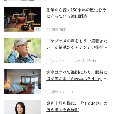
創業から続く150余年の歴史を今
に守っている濵田酒造
PR
PR(濵田酒造)
「ヤブサメの声をもう一度聴きた
い」が補聴器チャレンジの後押し
に
PR
PR(ソノヴァ・ジャパン株式会社)
客室はすべて海側にあり、眼前に
海が広がる『西表島ホテル by 星
野リゾート』
PR
PR(星野リゾート)
金利上昇を機に、『守るお金』の
置き場所を再検討