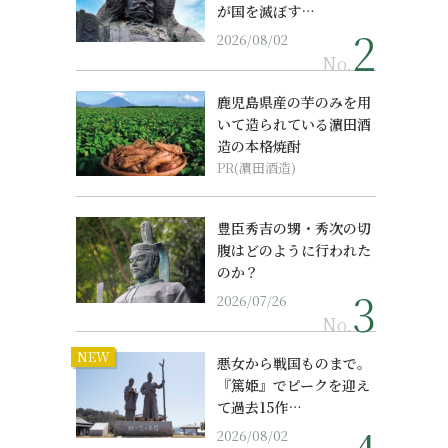
が国を滅ぼす…
2026/08/02
No.
鹿児島県産の芋のみを用
いて造られている濵田酒
造の本格焼酎
PR(濵田酒造)
豊臣秀吉の甥・秀次の切
腹はどのように行われた
のか？
2026/07/26
No.
NEW
悪女から戦国ものまで。
『篤姫』でピークを迎え
て過去15作…
2026/08/02