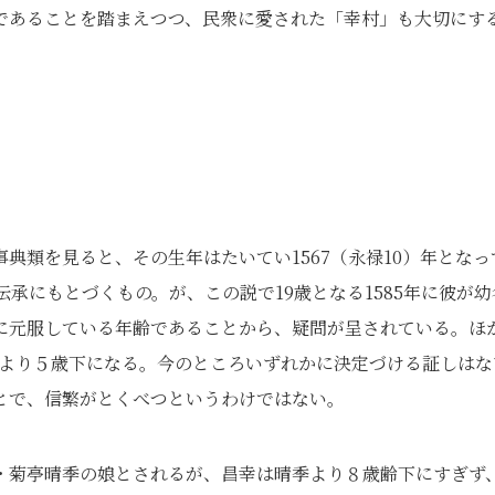
であることを踏まえつつ、民衆に愛された「幸村」も大切にす
典類を見ると、その生年はたいてい1567（永禄10）年となっ
承にもとづくもの。が、この説で19歳となる1585年に彼が幼
に元服している年齢であることから、疑問が呈されている。ほ
通説より５歳下になる。今のところいずれかに決定づける証しはな
とで、信繁がとくべつというわけではない。
・菊亭晴季の娘とされるが、昌幸は晴季より８歳齢下にすぎず