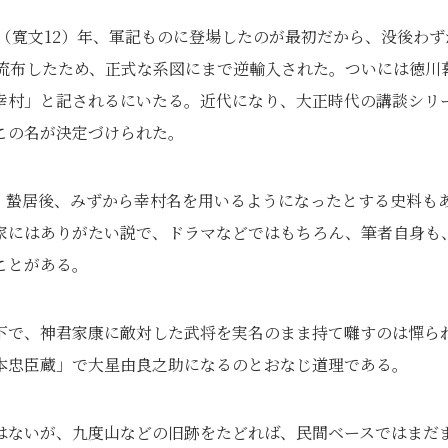
2（寛文12）年、軍記ものに登場したのが最初だから、没後わず
く流布したため、正式な系図にまで逆輸入された。ついには徳川
幸村」と記されるにいたる。近代になり、大正時代の講談シリ
この名が決定づけられた。
）蟄居後、みずから幸村名を用いるようになったとする史料も
家にはありがたい説で、ドラマなどではもちろん、筆者自身も
ことがある。
下で、神君家康に敵対した武将を実名のまま持て囃すのは憚ら
本忠臣蔵」で大星由良之助になるのとおなじ道理である。
はないが、九度山などの旧跡をたどれば、民間ベースではまだ