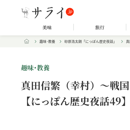
美味
旅行
趣味･教養
砂原浩太朗「にっぽん歴史夜話」
真
趣味･教養
真田信繁（幸村）～戦国
【にっぽん歴史夜話49
Loaded
:
/
Unmute
8.25%