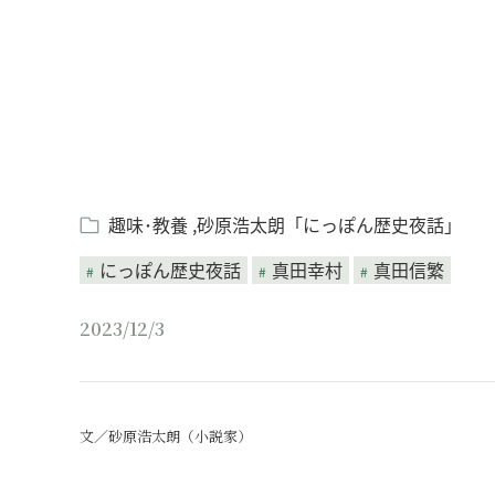
趣味･教養
砂原浩太朗「にっぽん歴史夜話」
にっぽん歴史夜話
真田幸村
真田信繁
2023/12/3
文／砂原浩太朗（小説家）