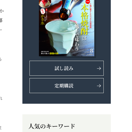
か
幕
ー
あ
試し読み
、
定期購読
れ
人気のキーワード
ま