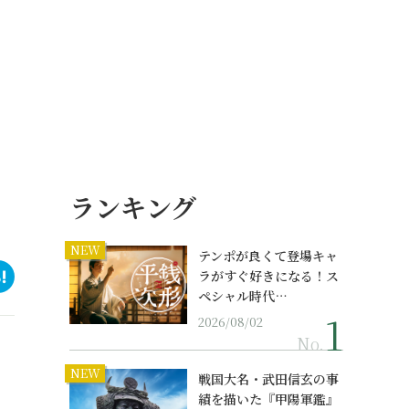
ランキング
NEW
テンポが良くて登場キャ
ラがすぐ好きになる！ス
ペシャル時代…
2026/08/02
No.
NEW
戦国大名・武田信玄の事
績を描いた『甲陽軍鑑』