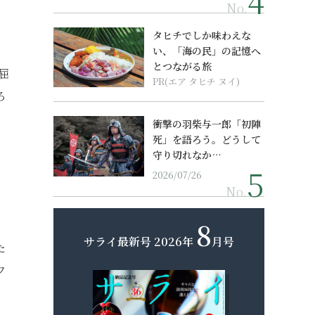
No.
タヒチでしか味わえな
い、「海の民」の記憶へ
とつながる旅
屈
PR(エア タヒチ ヌイ)
ろ
衝撃の羽柴与一郎「初陣
死」を語ろう。どうして
守り切れなか…
2026/07/26
No.
8
サライ最新号
2026年
月号
た
フ