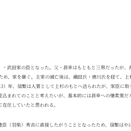
）・武田家の臣となった。父・昌幸はもともと三男だったが、
たため、家を継ぐ。主家の滅亡後は、織田氏・徳川氏を経て、上
正13）年、信繁は人質として上杉のもとへ送られたが、家臣に取
見込まれてのことと考えたいが、基本的には昌幸への懐柔策だ
に在住していたと思われる。
豊臣（羽柴）秀吉に直接したがうこととなったため、信繁はや