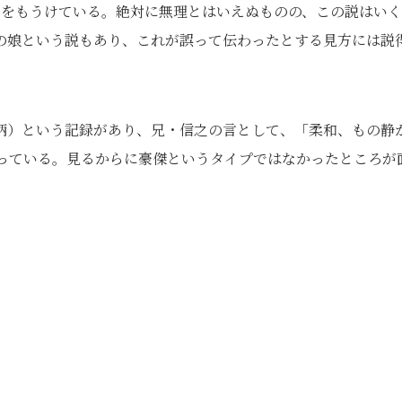
之をもうけている。絶対に無理とはいえぬものの、この説はい
の娘という説もあり、これが誤って伝わったとする見方には説
柄）という記録があり、兄・信之の言として、「柔和、もの静
っている。見るからに豪傑というタイプではなかったところが