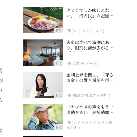
タヒチでしか味わえな
い、「海の民」の記憶へ
とつながる旅
PR
PR(エア タヒチ ヌイ)
客室はすべて海側にあ
り、眼前に海が広がる
『西表島ホテル by 星野
リゾート』
PR
PR(星野リゾート)
長
金利上昇を機に、『守る
杉
お金』の置き場所を再検
討
り
PR
PR(株式会社北九州銀行)
ろ
「ヤブサメの声をもう一
度聴きたい」が補聴器チ
ャレンジの後押しに
PR(ソノヴァ・ジャパン株
PR
式会社)
は