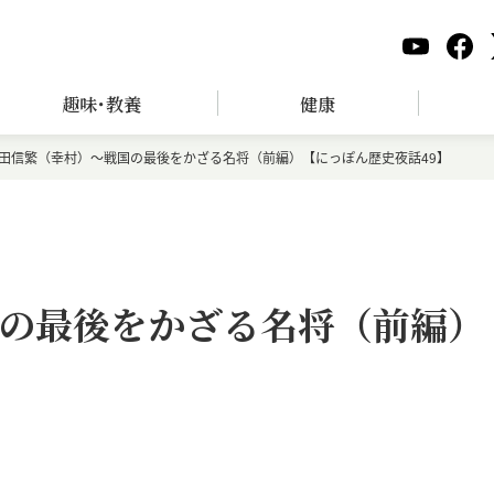
趣味･教養
健康
田信繁（幸村）～戦国の最後をかざる名将（前編）【にっぽん歴史夜話49】
の最後をかざる名将（前編）
】