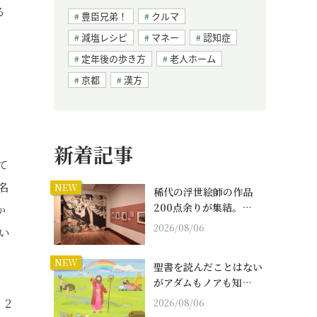
る
豊臣兄弟！
クルマ
減塩レシピ
マネー
認知症
定年後の歩き方
老人ホーム
京都
漢方
新着記事
て
名
NEW
稀代の浮世絵師の作品
200点余りが集結。…
か
2026/08/06
い
NEW
聖書を読んだことはない
がアダムもノアも知…
、2
2026/08/06