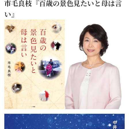
市毛良枝『百歳の景色見たいと母は言
い』