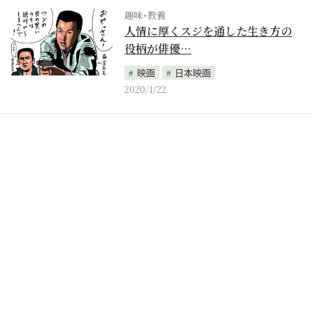
趣味･教養
人情に厚くスジを通した生き方の
役柄が俳優…
映画
日本映画
2020/1/22