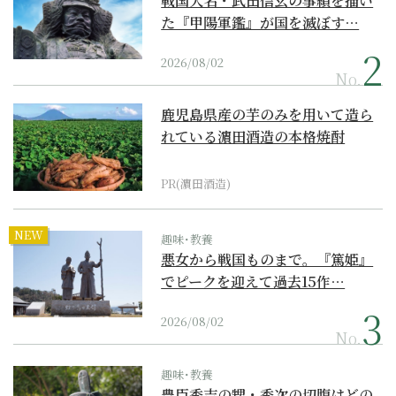
戦国大名・武田信玄の事績を描い
た『甲陽軍鑑』が国を滅ぼす…
2026/08/02
No.
鹿児島県産の芋のみを用いて造ら
れている濵田酒造の本格焼酎
PR(濵田酒造)
NEW
趣味･教養
悪女から戦国ものまで。『篤姫』
でピークを迎えて過去15作…
2026/08/02
No.
趣味･教養
豊臣秀吉の甥・秀次の切腹はどの