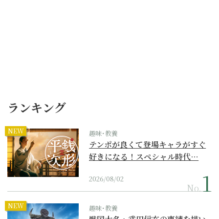
ランキング
NEW
趣味･教養
テンポが良くて登場キャラがすぐ
好きになる！スペシャル時代…
2026/08/02
No.
NEW
趣味･教養