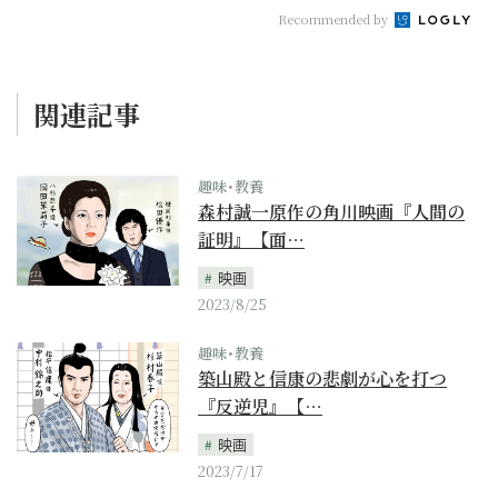
Recommended by
関連記事
趣味･教養
森村誠一原作の角川映画『人間の
証明』【面…
映画
2023/8/25
趣味･教養
築山殿と信康の悲劇が心を打つ
『反逆児』【…
映画
2023/7/17