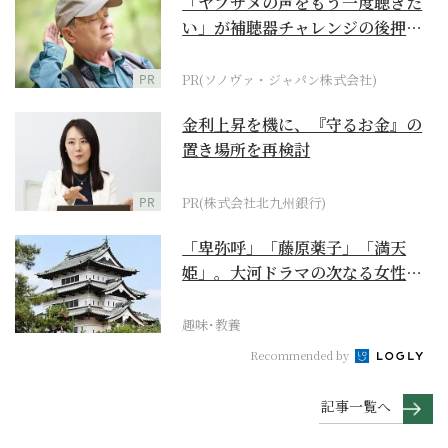
「ヤブサメの声をもう一度聴きた
い」が補聴器チャレンジの後押し
に
PR
PR(ソノヴァ・ジャパン株式会社)
金利上昇を機に、『守るお金』の
置き場所を再検討
PR
PR(株式会社北九州銀行)
「卑弥呼」「藤原薬子」「満天
姫」。大河ドラマの次なる女性主
人公を勝手に考察【豊臣...
趣味･教養
Recommended by
記事一覧へ