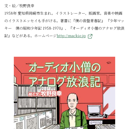
文・絵／牧野良幸
1958年 愛知県岡崎市生まれ。イラストレーター、版画家。音楽や映画
のイラストエッセイも手がける。著書に『僕の音盤青春記』 『少年マッ
キー 僕の昭和少年記 1958-1970』、『オーディオ小僧のアナログ放浪
記』などがある。ホームページ
http://mackie.jp