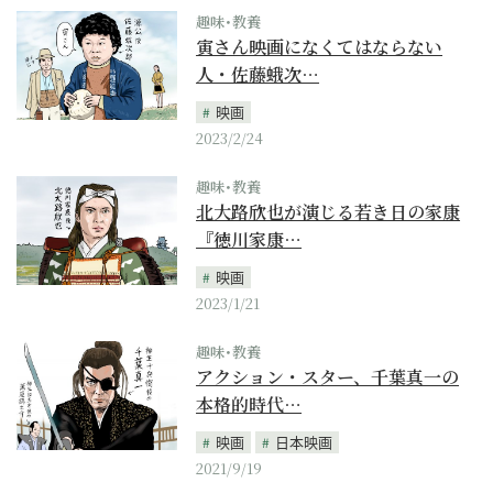
趣味･教養
寅さん映画になくてはならない
人・佐藤蛾次…
映画
2023/2/24
趣味･教養
北大路欣也が演じる若き日の家康
『徳川家康…
映画
2023/1/21
趣味･教養
アクション・スター、千葉真一の
本格的時代…
映画
日本映画
2021/9/19