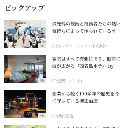
ピックアップ
最先端の技術と技術者たちの熱い
気持ちによって作られているオー
ダーメイド補聴器
PR
PR(ソノヴァ・ジャパン株式会社)
客室はすべて海側にあり、眼前に
海が広がる『西表島ホテル by 星
野リゾート』
PR
PR(星野リゾート)
創業から続く150余年の歴史を今
に守っている濵田酒造
PR
PR(濵田酒造)