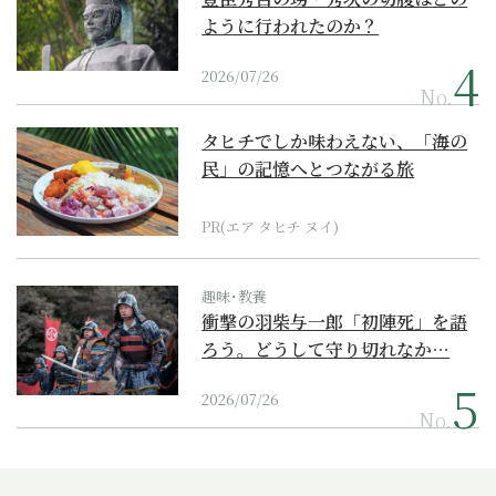
ように行われたのか？
2026/07/26
No.
タヒチでしか味わえない、「海の
民」の記憶へとつながる旅
PR(エア タヒチ ヌイ)
趣味･教養
衝撃の羽柴与一郎「初陣死」を語
ろう。どうして守り切れなか…
2026/07/26
No.