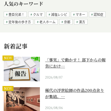
人気のキーワード
豊臣兄弟！
クルマ
減塩レシピ
マネー
認知症
定年後の歩き方
老人ホーム
京都
漢方
新着記事
NEW
「事実」で動かす！ 部下からの報
告におけ…
2026/08/07
NEW
稀代の浮世絵師の作品200点余り
が集結。…
2026/08/06