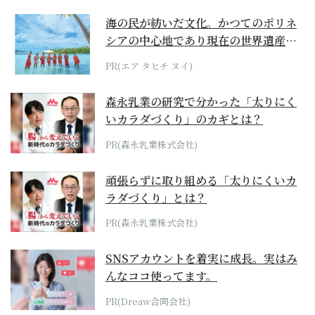
海の民が紡いだ文化。かつてのポリネ
シアの中心地であり現在の世界遺産か
らみえてくる...
PR(エア タヒチ ヌイ)
森永乳業の研究で分かった「太りにく
いカラダづくり」のカギとは？
PR(森永乳業株式会社)
頑張らずに取り組める「太りにくいカ
ラダづくり」とは？
PR(森永乳業株式会社)
SNSアカウントを着実に成長。実はみ
んなココ使ってます。
PR(Dreaw合同会社)