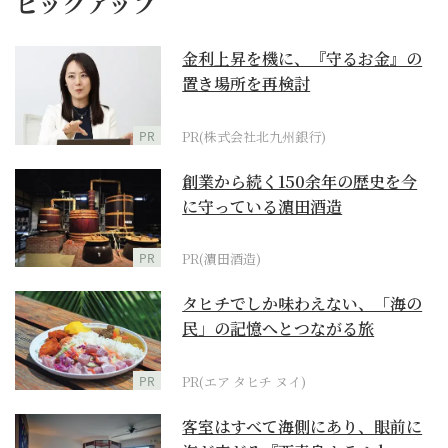
ピックアップ
金利上昇を機に、『守るお金』の
置き場所を再検討
PR
PR(株式会社北九州銀行)
創業から続く150余年の歴史を今
に守っている濵田酒造
PR
PR(濵田酒造)
タヒチでしか味わえない、「海の
民」の記憶へとつながる旅
PR
PR(エア タヒチ ヌイ)
客室はすべて海側にあり、眼前に