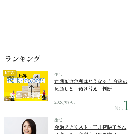
ランキング
NEW
生活
定期預金金利はどうなる？ 今後の
見通しと「預け替え」判断…
2026/08/03
No.
生活
金融アナリスト・三井智映子さん