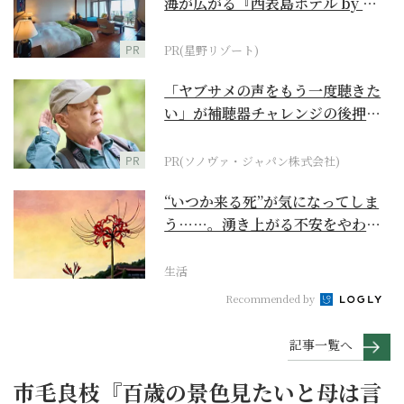
海が広がる『西表島ホテル by 星
野リゾート』
PR
PR(星野リゾート)
「ヤブサメの声をもう一度聴きた
い」が補聴器チャレンジの後押し
に
PR
PR(ソノヴァ・ジャパン株式会社)
“いつか来る死”が気になってしま
う……。湧き上がる不安をやわら
げて今を大切にする...
生活
Recommended by
記事一覧へ
市毛良枝『百歳の景色見たいと母は言