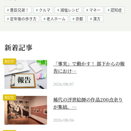
豊臣兄弟！
クルマ
減塩レシピ
マネー
認知症
定年後の歩き方
老人ホーム
京都
漢方
新着記事
NEW
「事実」で動かす！ 部下からの報
告におけ…
2026/08/07
NEW
稀代の浮世絵師の作品200点余り
が集結。…
2026/08/06