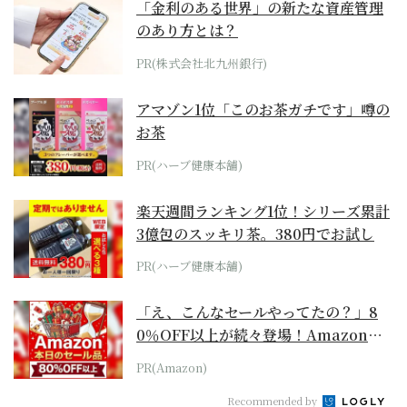
「金利のある世界」の新たな資産管理
のあり方とは？
PR(株式会社北九州銀行)
アマゾン1位「このお茶ガチです」噂の
お茶
PR(ハーブ健康本舗)
楽天週間ランキング1位！シリーズ累計
3億包のスッキリ茶。380円でお試し
PR(ハーブ健康本舗)
「え、こんなセールやってたの？」8
0％OFF以上が続々登場！Amazonの
本気が...
PR(Amazon)
Recommended by