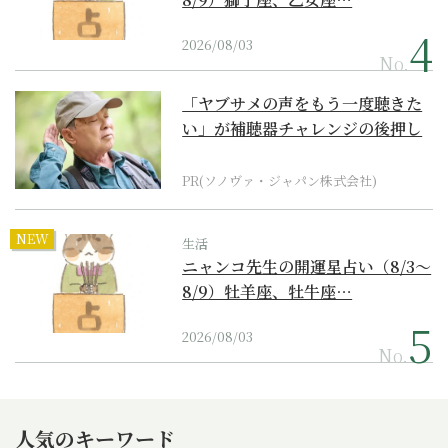
2026/08/03
No.
「ヤブサメの声をもう一度聴きた
い」が補聴器チャレンジの後押し
に
PR(ソノヴァ・ジャパン株式会社)
NEW
生活
ニャンコ先生の開運星占い（8/3～
8/9）牡羊座、牡牛座…
2026/08/03
No.
人気のキーワード