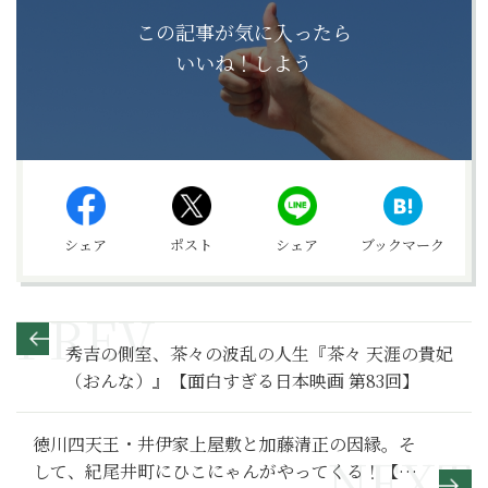
この記事が気に入ったら
いいね！しよう
シェア
ポスト
シェア
ブックマーク
秀吉の側室、茶々の波乱の人生『茶々 天涯の貴妃
（おんな）』【面白すぎる日本映画 第83回】
徳川四天王・井伊家上屋敷と加藤清正の因縁。そ
して、紀尾井町にひこにゃんがやってくる！【ど