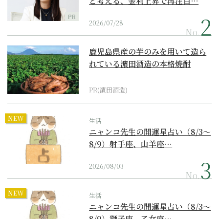
と考える、金利上昇で再注目…
PR
2026/07/28
No.
鹿児島県産の芋のみを用いて造ら
れている濵田酒造の本格焼酎
PR(濵田酒造)
NEW
生活
ニャンコ先生の開運星占い（8/3～
8/9）射手座、山羊座…
2026/08/03
No.
NEW
生活
ニャンコ先生の開運星占い（8/3～
8/9）獅子座、乙女座…