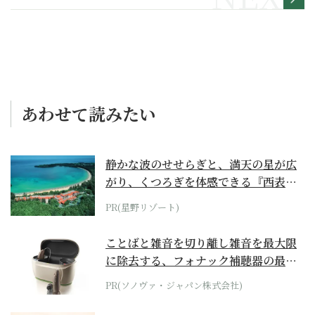
うする家康 満喫リポート】
あわせて読みたい
静かな波のせせらぎと、満天の星が広
がり、くつろぎを体感できる『西表島
ホテル by...
PR(星野リゾート)
ことばと雑音を切り離し雑音を最大限
に除去する、フォナック補聴器の最上
位モデル
PR(ソノヴァ・ジャパン株式会社)