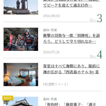
でピークを迎えて過去15作…
2026/08/02
No.
趣味･教養
衝撃の羽柴与一郎「初陣死」を語
ろう。どうして守り切れなか…
2026/07/26
No.
客室はすべて海側にあり、眼前に
海が広がる『西表島ホテル by 星
野リゾート』
PR(星野リゾート)
NEW
趣味･教養
「卑弥呼」「藤原薬子」「満天