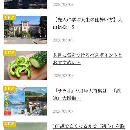
2026/08/08
NEW
【先人に学ぶ人生の仕舞い方】大
山捨松・5…
2026/08/08
NEW
８月に気をつけるべきポイントと
おすすめレ…
2026/08/08
NEW
『サライ』9月号大特集は「『鉄
道』大図鑑…
2026/08/07
NEW
101歳で亡くなるまで「初心」を胸