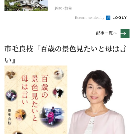
人公を勝手に考察【豊臣...
趣味･教養
Recommended by
記事一覧へ
市毛良枝『百歳の景色見たいと母は言
い』