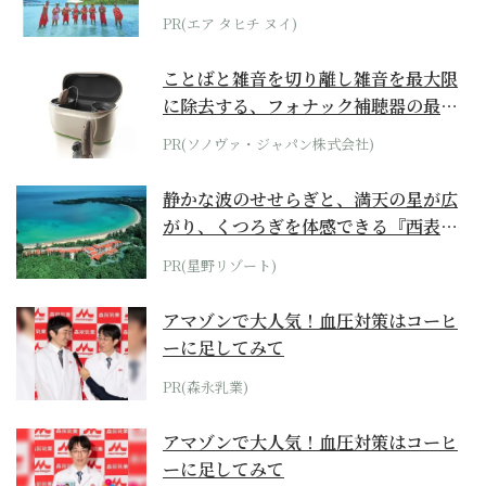
らみえてくる...
PR(エア タヒチ ヌイ)
ことばと雑音を切り離し雑音を最大限
に除去する、フォナック補聴器の最上
位モデル
PR(ソノヴァ・ジャパン株式会社)
静かな波のせせらぎと、満天の星が広
がり、くつろぎを体感できる『西表島
ホテル by...
PR(星野リゾート)
アマゾンで大人気！血圧対策はコーヒ
ーに足してみて
PR(森永乳業)
アマゾンで大人気！血圧対策はコーヒ
ーに足してみて