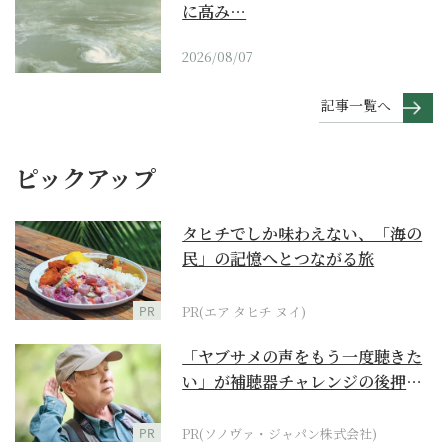
に高み…
2026/08/07
記事一覧へ
ピックアップ
タヒチでしか味わえない、「海の
民」の記憶へとつながる旅
PR
PR(エア タヒチ ヌイ)
「ヤブサメの声をもう一度聴きた
い」が補聴器チャレンジの後押し
に
PR
PR(ソノヴァ・ジャパン株式会社)