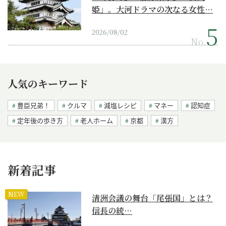
姫」。大河ドラマの次なる女性…
2026/08/02
No.
人気のキーワード
豊臣兄弟！
クルマ
減塩レシピ
マネー
認知症
定年後の歩き方
老人ホーム
京都
漢方
新着記事
NEW
清洲会議の舞台「尾張国」とは？
信長の統…