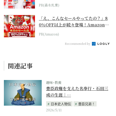
PR(森永乳業)
「え、こんなセールやってたの？」8
0％OFF以上が続々登場！Amazonの
本気が...
PR(Amazon)
Recommended by
関連記事
趣味･教養
豊臣政権を支えた名奉行・石田三
成の生涯｜…
日本史人物伝
豊臣兄弟！
2026/5/11