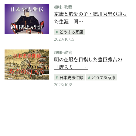
趣味･教養
家康と於愛の子・徳川秀忠が辿っ
た生涯｜関…
どうする家康
2023/10/15
趣味･教養
明の征服を目指した豊臣秀吉の
「唐入り」｜…
日本史事件録
どうする家康
2023/10/8