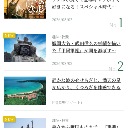
好きになる！スペシャル時代…
2026/08/02
No.
NEW
趣味･教養
戦国大名・武田信玄の事績を描い
た『甲陽軍鑑』が国を滅ぼす…
2026/08/02
No.
静かな波のせせらぎと、満天の星
が広がり、くつろぎを体感できる
『西表島ホテル by...
PR(星野リゾート)
NEW
趣味･教養
悪女から戦国ものまで。『篤姫』