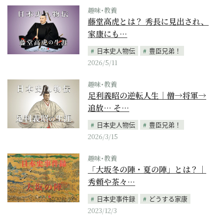
趣味･教養
藤堂高虎とは？ 秀長に見出され、
家康にも…
日本史人物伝
豊臣兄弟！
2026/5/11
趣味･教養
足利義昭の逆転人生｜僧→将軍→
追放… そ…
日本史人物伝
豊臣兄弟！
2026/3/15
趣味･教養
「大坂冬の陣・夏の陣」とは？｜
秀頼や茶々…
日本史事件録
どうする家康
2023/12/3