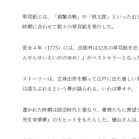
草双紙とは、「猿蟹合戦」や「桃太郎」といったお
時期に合わせて数々の草双紙を発行した。
安永４年（1775）には、出版界は32点の草双紙
んせんせいえいがのゆめ）』がベストセラーとなっ
ストーリーは、立身出世を願って江戸に出た貧しい
は落ちぶれるという夢が語られる、いわば夢オチ。
書かれた時期は田沼時代と重なり、豪商たちに羨望
先生栄華夢』の大ヒットをもたらした。檜山さんは