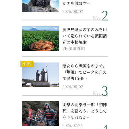
が国を滅ぼす…
2026/08/02
No.
鹿児島県産の芋のみを用
いて造られている濵田酒
造の本格焼酎
PR(濵田酒造)
NEW
悪女から戦国ものまで。
『篤姫』でピークを迎え
て過去15作…
2026/08/02
No.
衝撃の羽柴与一郎「初陣
死」を語ろう。どうして
守り切れなか…
2026/07/26