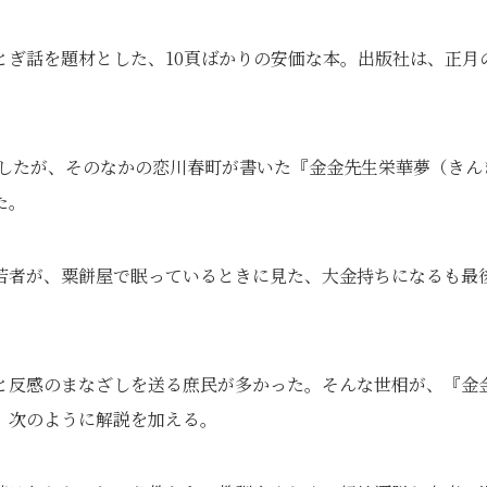
とぎ話を題材とした、10頁ばかりの安価な本。出版社は、正月
を出したが、そのなかの恋川春町が書いた『金金先生栄華夢（きん
た。
若者が、粟餅屋で眠っているときに見た、大金持ちになるも最
と反感のまなざしを送る庶民が多かった。そんな世相が、『金
、次のように解説を加える。