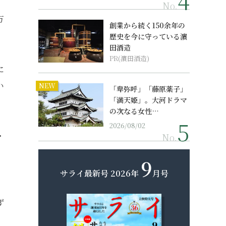
No.
万
創業から続く150余年の
歴史を今に守っている濵
田酒造
PR(濵田酒造)
に
い
NEW
「卑弥呼」「藤原薬子」
「満天姫」。大河ドラマ
の次なる女性…
2026/08/02
・
No.
9
サライ最新号
2026年
月号
ず