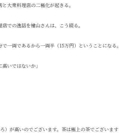
店と大衆料理店の二極化が起きる。
理店での逸話を檜山さんは、こう綴る。
分で一両であるから一両半（15万円）ということになる。
に高いではないか」
ろ）が高いのでございます。茶は極上の茶でございます