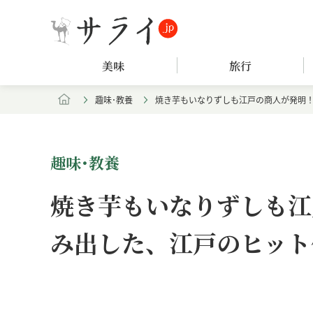
美味
旅行
趣味･教養
焼き芋もいなりずしも江戸の商人が発明！
趣味･教養
焼き芋もいなりずしも江
み出した、江戸のヒット
Loaded
:
/
Unmute
7.94%