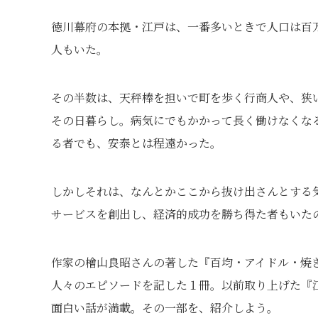
徳川幕府の本拠・江戸は、一番多いときで人口は百
人もいた。
その半数は、天秤棒を担いで町を歩く行商人や、狭
その日暮らし。病気にでもかかって長く働けなくな
る者でも、安泰とは程遠かった。
しかしそれは、なんとかここから抜け出さんとする
サービスを創出し、経済的成功を勝ち得た者もいた
作家の檜山良昭さんの著した『百均・アイドル・焼き
人々のエピソードを記した１冊。以前取り上げた『
面白い話が満載。その一部を、紹介しよう。