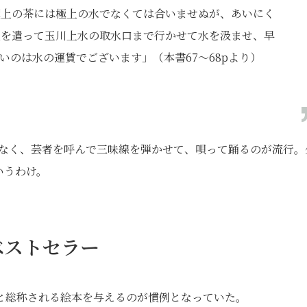
極上の茶には極上の水でなくては合いませぬが、あいにく
人を遣って玉川上水の取水口まで行かせて水を汲ませ、早
いのは水の運賃でございます」（本書67～68pより）
けでなく、芸者を呼んで三味線を弾かせて、唄って踊るのが流行。
いうわけ。
ベストセラー
と総称される絵本を与えるのが慣例となっていた。