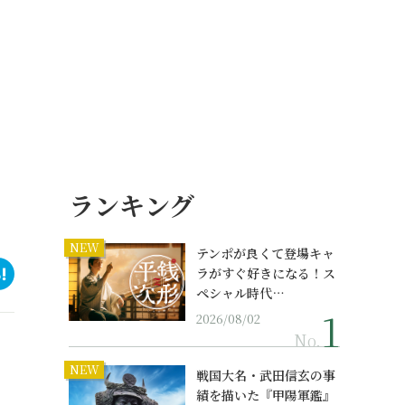
ランキング
NEW
テンポが良くて登場キャ
ラがすぐ好きになる！ス
ペシャル時代…
2026/08/02
No.
NEW
戦国大名・武田信玄の事
績を描いた『甲陽軍鑑』