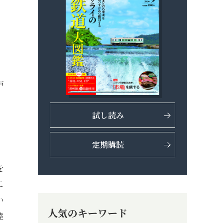
戸
試し読み
定期購読
を
二
い
人気のキーワード
陸