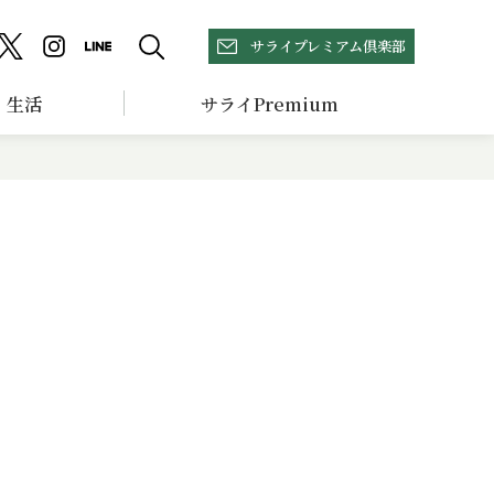
サライプレミアム倶楽部
生活
サライPremium
生