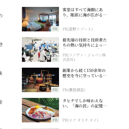
客室はすべて海側にあ
り、眼前に海が広がる
の
『西表島ホテル by 星野
リゾート』
PR
PR(星野リゾート)
最先端の技術と技術者た
き
ちの熱い気持ちによって
作られているオーダーメ
PR(ソノヴァ・ジャパン株
イド補聴器
PR
式会社)
創業から続く150余年の
後
歴史を今に守っている濵
田酒造
PR
PR(濵田酒造)
タヒチでしか味わえな
金
い、「海の民」の記憶へ
とつながる旅
PR
PR(エア タヒチ ヌイ)