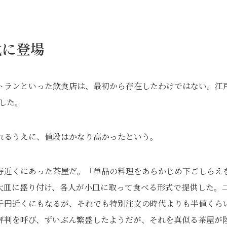
代に登場
トランといった飲食店は、最初から存在したわけではない。江
場した。
れるうえに、値段はかなり高かったという。
寺近くにあった茶屋だ。「単品の料理をあらかじめ下ごしらえ
大皿に盛り付け、各人が小皿に取って食べる形式で提供した。
千円近くにもなるが、それでも特別注文の時代よりも半値くら
評判を呼び、ずいぶん繁盛したようだが、それを真似る茶屋が