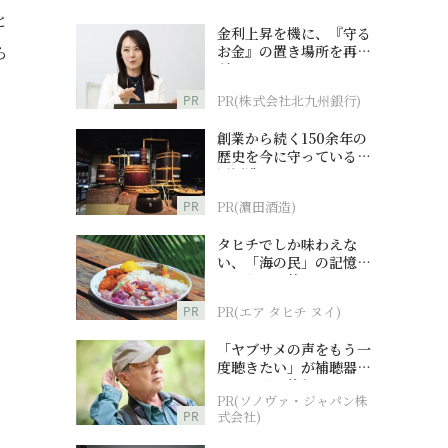
と
金利上昇を機に、『守る
ら
お金』の置き場所を再検
討
PR
PR(株式会社北九州銀行)
創業から続く150余年の
歴史を今に守っている濵
田酒造
PR
PR(濵田酒造)
タヒチでしか味わえな
い、「海の民」の記憶へ
とつながる旅
PR
PR(エア タヒチ ヌイ)
「ヤブサメの声をもう一
度聴きたい」が補聴器チ
ャレンジの後押しに
PR(ソノヴァ・ジャパン株
PR
式会社)