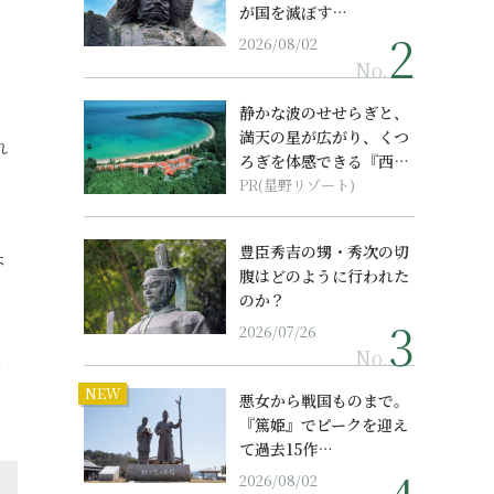
が国を滅ぼす…
2026/08/02
No.
）
静かな波のせせらぎと、
満天の星が広がり、くつ
れ
ろぎを体感できる『西表
島ホテル by...
PR(星野リゾート)
豊臣秀吉の甥・秀次の切
ょ
腹はどのように行われた
のか？
2026/07/26
No.
を
NEW
悪女から戦国ものまで。
『篤姫』でピークを迎え
て過去15作…
2026/08/02