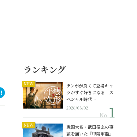
ランキング
NEW
テンポが良くて登場キャ
ラがすぐ好きになる！ス
ペシャル時代…
2026/08/02
No.
NEW
戦国大名・武田信玄の事
績を描いた『甲陽軍鑑』