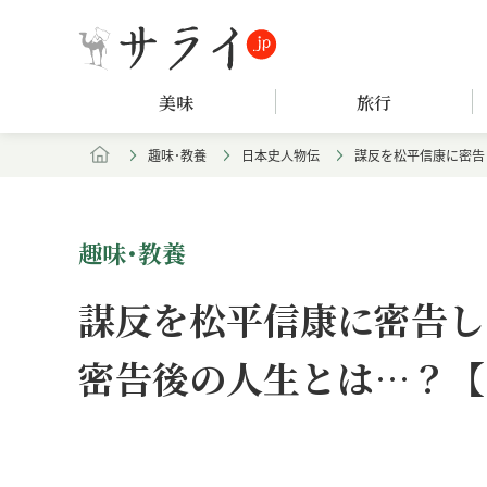
美味
旅行
趣味･教養
日本史人物伝
謀反を松平信康に密告
趣味･教養
謀反を松平信康に密告し
密告後の人生とは…？【
Loaded
:
/
Unmute
5.15%