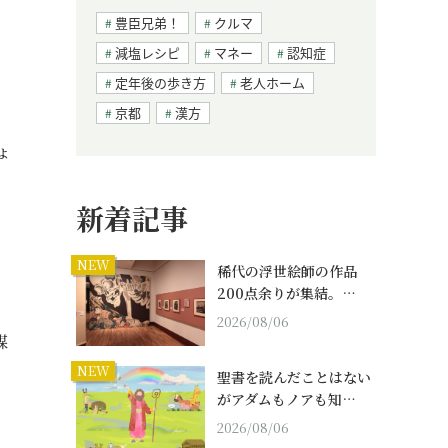
豊臣兄弟！
クルマ
減塩レシピ
マネー
認知症
定年後の歩き方
老人ホーム
京都
漢方
ょ
新着記事
NEW
稀代の浮世絵師の作品
200点余りが集結。…
2026/08/06
謀
NEW
聖書を読んだことはない
がアダムもノアも知…
2026/08/06