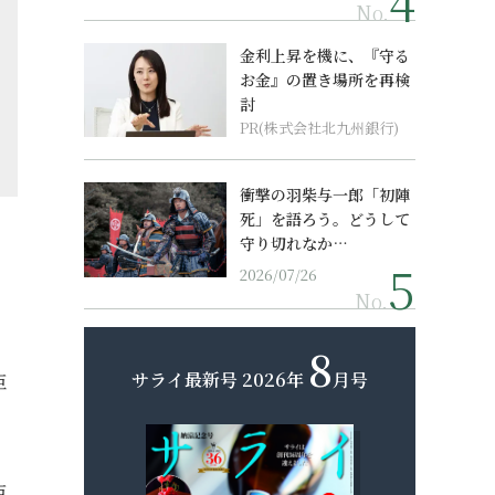
No.
金利上昇を機に、『守る
お金』の置き場所を再検
討
PR(株式会社北九州銀行)
衝撃の羽柴与一郎「初陣
死」を語ろう。どうして
守り切れなか…
2026/07/26
No.
8
サライ最新号
2026年
月号
臣
臣