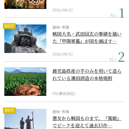
2026/08/02
No.
NEW
趣味･教養
戦国大名・武田信玄の事績を描い
た『甲陽軍鑑』が国を滅ぼす…
2026/08/02
No.
鹿児島県産の芋のみを用いて造ら
れている濵田酒造の本格焼酎
PR(濵田酒造)
NEW
趣味･教養
悪女から戦国ものまで。『篤姫』
でピークを迎えて過去15作…