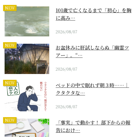
NEW
101歳で亡くなるまで「初心」を胸
に高み…
2026/08/07
NEW
お盆休みに肝試しならぬ「幽霊ツ
アー」。“…
2026/08/07
NEW
ベッドの中で眠れず朝３時……｜
クタクタな…
2026/08/07
NEW
「事実」で動かす！ 部下からの報
告におけ…