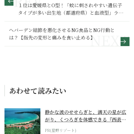
１位は愛媛県とO型！「蚊に刺されやすい遺伝子
タイプが多い出生地（都道府県）と血液型」ラン
キング
へバーデン結節を悪化させるNG食品とNG行動と
は？【指先の変形と痛みを食い止める】
あわせて読みたい
静かな波のせせらぎと、満天の星が広
がり、くつろぎを体感できる『西表島
ホテル by...
PR(星野リゾート)