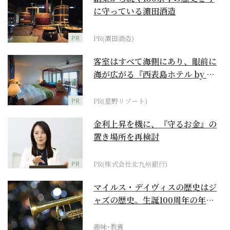
に守っている濵田酒造
PR
PR(濵田酒造)
客室はすべて海側にあり、眼前に
海が広がる『西表島ホテル by 星
野リゾート』
PR
PR(星野リゾート)
金利上昇を機に、『守るお金』の
置き場所を再検討
PR
PR(株式会社北九州銀行)
マイルス・デイヴィスの歴史はジ
ャズの歴史。生誕100周年の年に
再確認するべき多大...
趣味･教養