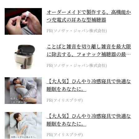
オーダーメイドで製作する、高機能か
つ充電式の耳あな型補聴器
PR(ソノヴァ・ジャパン株式会社)
ことばと雑音を切り離し雑音を最大限
に除去する、フォナック補聴器の最上
位モデル
PR(ソノヴァ・ジャパン株式会社)
【大人気】ひんやり冷感寝具で快適な
睡眠をあなたに。
PR(アイリスプラザ)
【大人気】ひんやり冷感寝具で快適な
睡眠をあなたに。
PR(アイリスプラザ)