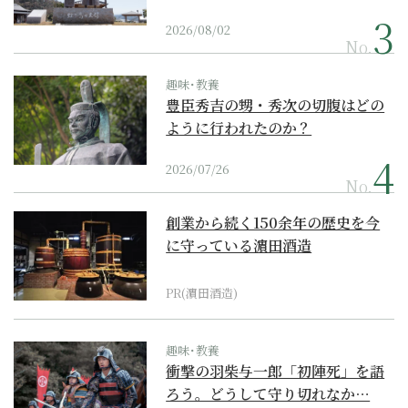
2026/08/02
No.
趣味･教養
豊臣秀吉の甥・秀次の切腹はどの
ように行われたのか？
2026/07/26
No.
創業から続く150余年の歴史を今
に守っている濵田酒造
PR(濵田酒造)
趣味･教養
衝撃の羽柴与一郎「初陣死」を語
ろう。どうして守り切れなか…