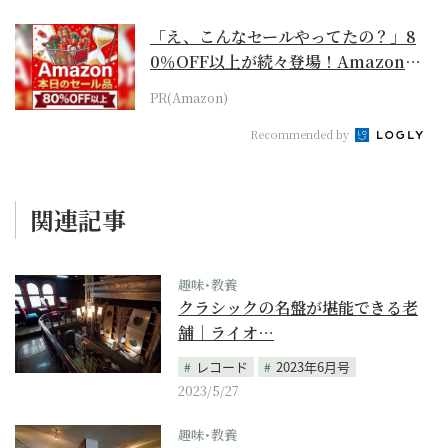
「え、こんなセールやってたの？」8
0％OFF以上が続々登場！Amazonの
本気が...
PR(Amazon)
Recommended by
関連記事
趣味･教養
クラシックの名盤が堪能できる老
舗｜ライオ…
レコード
2023年6月号
2023/5/27
趣味･教養