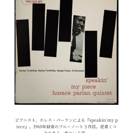
ピアニスト、ホレス・パーランによる『speakin’my p
iece』。1960年録音のブルーノート３作目。泥臭くコ