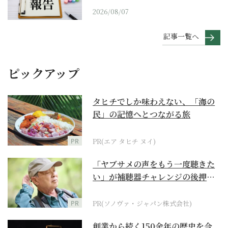
2026/08/07
記事一覧へ
ピックアップ
タヒチでしか味わえない、「海の
民」の記憶へとつながる旅
PR
PR(エア タヒチ ヌイ)
「ヤブサメの声をもう一度聴きた
い」が補聴器チャレンジの後押し
に
PR
PR(ソノヴァ・ジャパン株式会社)
創業から続く150余年の歴史を今