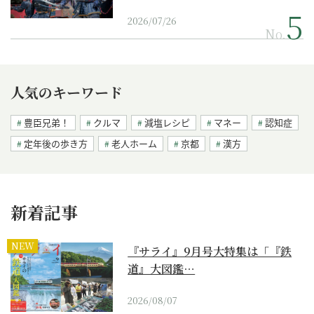
2026/07/26
No.
人気のキーワード
豊臣兄弟！
クルマ
減塩レシピ
マネー
認知症
定年後の歩き方
老人ホーム
京都
漢方
新着記事
NEW
『サライ』9月号大特集は「『鉄
道』大図鑑…
2026/08/07