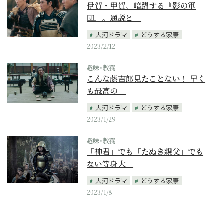
伊賀・甲賀、暗躍する『影の軍
団』。通説と…
大河ドラマ
どうする家康
2023/2/12
趣味･教養
こんな藤吉郎見たことない！ 早く
も最高の…
大河ドラマ
どうする家康
2023/1/29
趣味･教養
「神君」でも「たぬき親父」でも
ない等身大…
大河ドラマ
どうする家康
2023/1/8