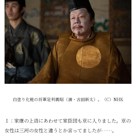
白塗り化粧の将軍足利義昭（演・古田新太）。（C）NHK
Ｉ：家康の上洛にあわせて家臣団も京に入りました。京の
女性は三河の女性と違うとか言ってましたが……。