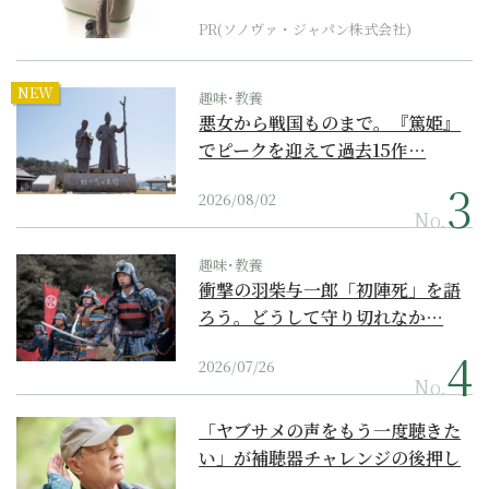
PR(ソノヴァ・ジャパン株式会社)
NEW
趣味･教養
悪女から戦国ものまで。『篤姫』
でピークを迎えて過去15作…
2026/08/02
No.
趣味･教養
衝撃の羽柴与一郎「初陣死」を語
ろう。どうして守り切れなか…
2026/07/26
No.
「ヤブサメの声をもう一度聴きた
い」が補聴器チャレンジの後押し
に