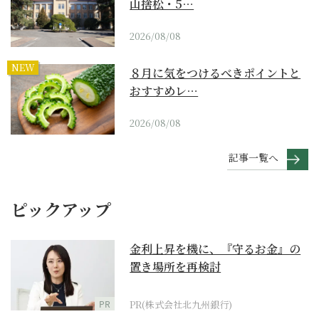
山捨松・5…
2026/08/08
NEW
８月に気をつけるべきポイントと
おすすめレ…
2026/08/08
記事一覧へ
ピックアップ
金利上昇を機に、『守るお金』の
置き場所を再検討
PR
PR(株式会社北九州銀行)