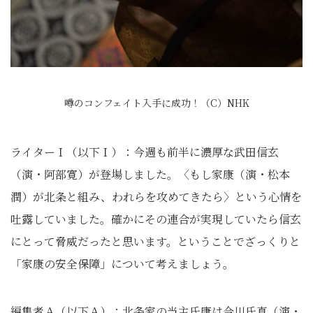
噂のコンフェイト入手に成功！（C）NHK
ライターＩ（以下Ｉ）：今週も前半に濃厚な武田信玄
（演・阿部寛）が登場しました。〈もし家康（演・松本
潤）が北条と組み、われらを攻めてきたら〉という心情を
吐露していました。確かにその連合が実現していたら信玄
にとって脅威だったと思います。ということでざっくりと
「家康の安全保障」について考えましょう。
編集者Ａ（以下Ａ）：北条家の当主氏康は今川氏真（演・