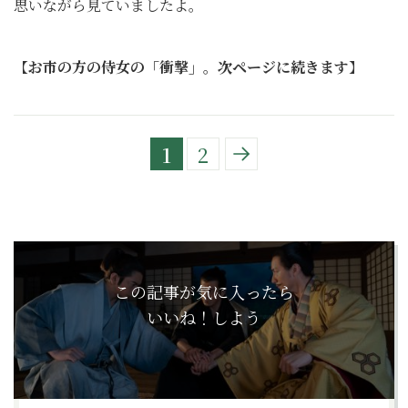
思いながら見ていましたよ。
【
お市の方の侍女の「衝撃」。次ページに続きます
】
1
2
この記事が気に入ったら
いいね！しよう