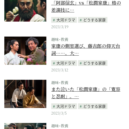
「阿部信玄」vs「松潤家康」格の
差演技に…
大河ドラマ
どうする家康
2023/3/19
趣味･教養
家康の側室選び、藤吉郎の仰天台
詞……。大…
大河ドラマ
どうする家康
2023/3/12
趣味･教養
また泣いた「松潤家康」の「寛容
と忍耐」。…
大河ドラマ
どうする家康
2023/3/5
趣味･教養