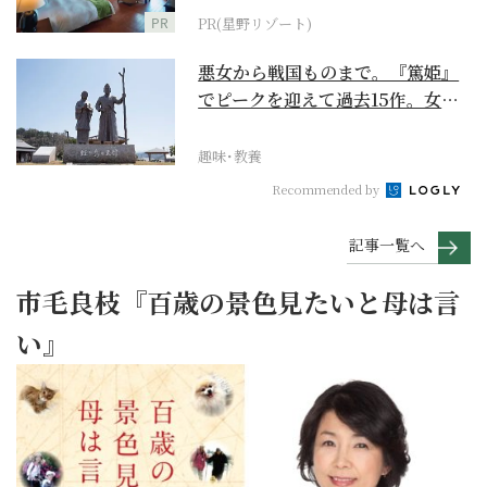
PR
PR(星野リゾート)
悪女から戦国ものまで。『篤姫』
でピークを迎えて過去15作。女性
が主人公の作品を振...
趣味･教養
Recommended by
記事一覧へ
市毛良枝『百歳の景色見たいと母は言
い』