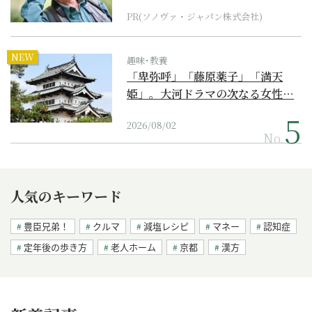
PR(ソノヴァ・ジャパン株式会社)
NEW
趣味･教養
「卑弥呼」「藤原薬子」「満天
姫」。大河ドラマの次なる女性…
2026/08/02
No.
人気のキーワード
豊臣兄弟！
クルマ
減塩レシピ
マネー
認知症
定年後の歩き方
老人ホーム
京都
漢方