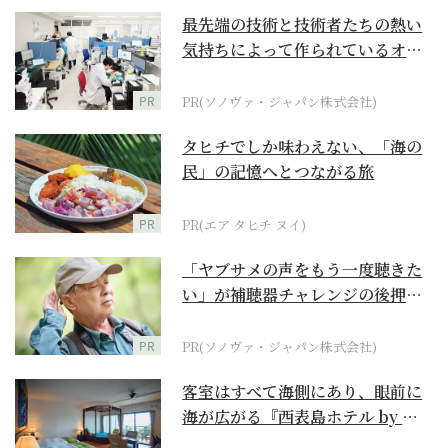
最先端の技術と技術者たちの熱い
気持ちによって作られているオー
ダーメイド補聴器
PR
PR(ソノヴァ・ジャパン株式会社)
タヒチでしか味わえない、「海の
民」の記憶へとつながる旅
PR
PR(エア タヒチ ヌイ)
「ヤブサメの声をもう一度聴きた
い」が補聴器チャレンジの後押し
に
PR
PR(ソノヴァ・ジャパン株式会社)
客室はすべて海側にあり、眼前に
海が広がる『西表島ホテル by 星
野リゾート』