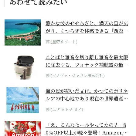
あわせて読みたい
静かな波のせせらぎと、満天の星が広
がり、くつろぎを体感できる『西表島
ホテル by...
PR(星野リゾート)
ことばと雑音を切り離し雑音を最大限
に除去する、フォナック補聴器の最上
位モデル
PR(ソノヴァ・ジャパン株式会社)
海の民が紡いだ文化。かつてのポリネ
シアの中心地であり現在の世界遺産か
らみえてくる...
PR(エア タヒチ ヌイ)
「え、こんなセールやってたの？」8
0％OFF以上が続々登場！Amazonの