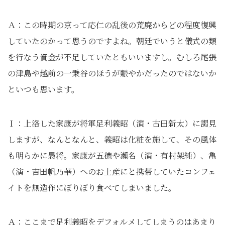
Ａ：この時期の京って応仁の乱後の荒廃からどの程度復興
していたのかって思うのですよね。朝廷でいうと儀式の類
を行なう資金が不足していたともいいますし。むしろ尾張
の津島や越前の一乗谷のほうが賑やかだったのではないか
といつも思います。
Ｉ：上洛した家康が将軍足利義昭（演・古田新太）に謁見
しますが、なんとなんと、義昭は化粧を施して、その風体
も明らかに愚将。家康が五徳や瀬名（演・有村架純）、亀
（演・吉田帆乃華）へのお土産にと携帯していたコンフェ
イトを無造作にぼりぼり食べてしまいました。
Ａ：ここまで足利義昭をデフォルメしてしまうのはあまり