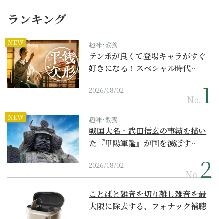
ランキング
NEW
趣味･教養
テンポが良くて登場キャラがすぐ
好きになる！スペシャル時代…
2026/08/02
No.
NEW
趣味･教養
戦国大名・武田信玄の事績を描い
た『甲陽軍鑑』が国を滅ぼす…
2026/08/02
No.
ことばと雑音を切り離し雑音を最
大限に除去する、フォナック補聴
器の最上位モデル