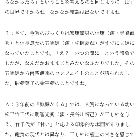
らなかったら」ということを考えるのと同じように「IF」
の世界ですからね。なかなか結論は出ないですよね。
Ｉ：さて、今週のびっくりは家康嫡男の信康（演・寺嶋眞
秀）と信長息女の五徳姫（演・松岡夏輝）がすでに夫婦に
なっていたことです。「え？ いつの間に」という印象で
したが、なんだかおままごとみたいなふたりでした。その
五徳姫から南蛮渡来のコンフェイトのことが語られまし
た。砂糖菓子の金平糖のことですね。
Ａ：３年前の『麒麟がくる』では、人質になっている幼い
松平竹千代に明智光秀（演・長谷川博己）が干し柿を与
え、竹千代が「甘い」と応える印象的な場面がありまし
た。飽食の現代とは異なり、干し柿に極上の甘さを感じて