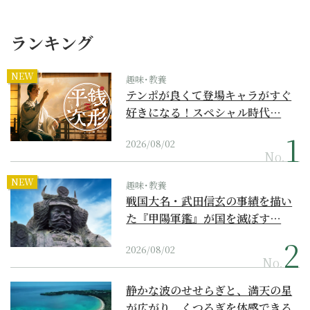
ランキング
NEW
趣味･教養
テンポが良くて登場キャラがすぐ
好きになる！スペシャル時代…
2026/08/02
No.
NEW
趣味･教養
戦国大名・武田信玄の事績を描い
た『甲陽軍鑑』が国を滅ぼす…
2026/08/02
No.
静かな波のせせらぎと、満天の星
が広がり、くつろぎを体感できる