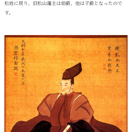
松姓に戻り，旧松山藩主は伯爵，他は子爵となったので
す。