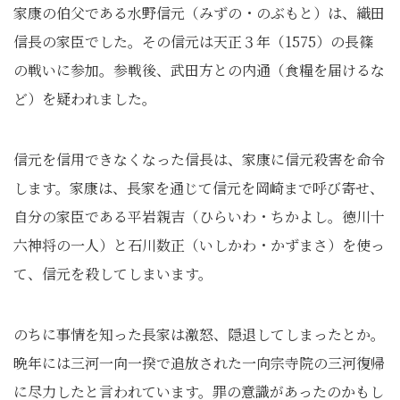
家康の伯父である水野信元（みずの・のぶもと）は、織田
信長の家臣でした。その信元は天正３年（1575）の長篠
の戦いに参加。参戦後、武田方との内通（食糧を届けるな
ど）を疑われました。
信元を信用できなくなった信長は、家康に信元殺害を命令
します。家康は、長家を通じて信元を岡崎まで呼び寄せ、
自分の家臣である平岩親吉（ひらいわ・ちかよし。徳川十
六神将の一人）と石川数正（いしかわ・かずまさ）を使っ
て、信元を殺してしまいます。
のちに事情を知った長家は激怒、隠退してしまったとか。
晩年には三河一向一揆で追放された一向宗寺院の三河復帰
に尽力したと言われています。罪の意識があったのかもし