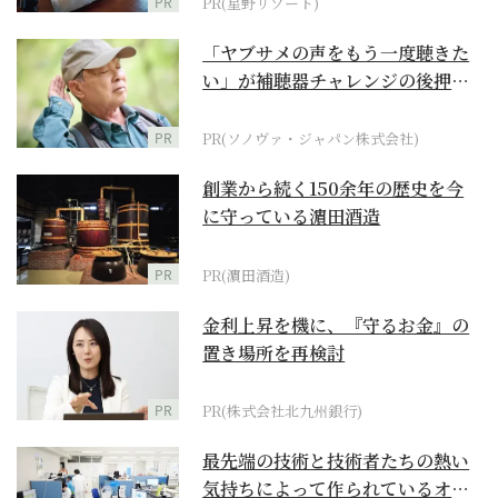
PR
PR(星野リゾート)
「ヤブサメの声をもう一度聴きた
い」が補聴器チャレンジの後押し
に
PR
PR(ソノヴァ・ジャパン株式会社)
創業から続く150余年の歴史を今
に守っている濵田酒造
PR
PR(濵田酒造)
金利上昇を機に、『守るお金』の
置き場所を再検討
PR
PR(株式会社北九州銀行)
最先端の技術と技術者たちの熱い
気持ちによって作られているオー