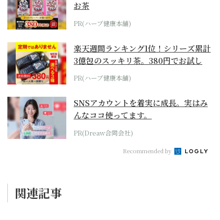
お茶
PR(ハーブ健康本舗)
楽天週間ランキング1位！シリーズ累計
3億包のスッキリ茶。380円でお試し
PR(ハーブ健康本舗)
SNSアカウントを着実に成長。実はみ
んなココ使ってます。
PR(Dreaw合同会社)
Recommended by
関連記事