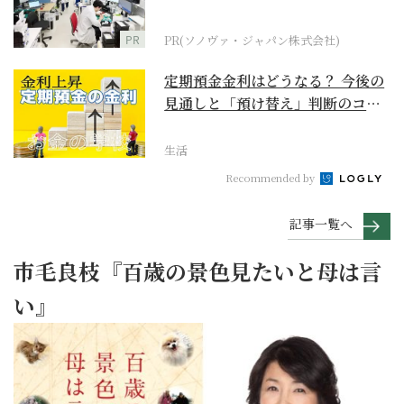
ダーメイド補聴器
PR
PR(ソノヴァ・ジャパン株式会社)
定期預金金利はどうなる？ 今後の
見通しと「預け替え」判断のコツ
【お金の学校】
生活
Recommended by
記事一覧へ
市毛良枝『百歳の景色見たいと母は言
い』