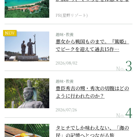
『西表島ホテル by...
PR(星野リゾート)
NEW
趣味･教養
悪女から戦国ものまで。『篤姫』
でピークを迎えて過去15作…
2026/08/02
No.
趣味･教養
豊臣秀吉の甥・秀次の切腹はどの
ように行われたのか？
2026/07/26
No.
タヒチでしか味わえない、「海の
民」の記憶へとつながる旅