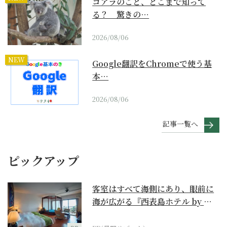
コアラのこと、どこまで知って
る？ 驚きの…
2026/08/06
NEW
Google翻訳をChromeで使う基
本…
2026/08/06
記事一覧へ
ピックアップ
客室はすべて海側にあり、眼前に
海が広がる『西表島ホテル by 星
野リゾート』