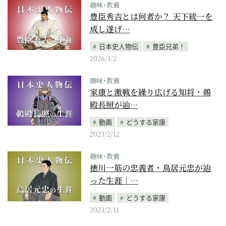
趣味･教養
豊臣秀吉とは何者か？ 天下統一を
成し遂げ…
日本史人物伝
豊臣兄弟！
2026/1/2
趣味･教養
家康と激戦を繰り広げる知将・鵜
殿長照が辿…
動画
どうする家康
2023/2/12
趣味･教養
徳川一筋の忠義者・鳥居元忠が辿
った生涯｜…
動画
どうする家康
2023/2/11