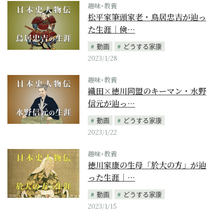
趣味･教養
松平家筆頭家老・鳥居忠吉が辿っ
た生涯｜倹…
動画
どうする家康
2023/1/28
趣味･教養
織田×徳川同盟のキーマン・水野
信元が辿っ…
動画
どうする家康
2023/1/22
趣味･教養
徳川家康の生母「於大の方」が辿
った生涯｜…
動画
どうする家康
2023/1/15