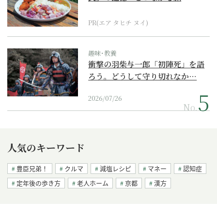
PR(エア タヒチ ヌイ)
趣味･教養
衝撃の羽柴与一郎「初陣死」を語
ろう。どうして守り切れなか…
2026/07/26
No.
人気のキーワード
豊臣兄弟！
クルマ
減塩レシピ
マネー
認知症
定年後の歩き方
老人ホーム
京都
漢方