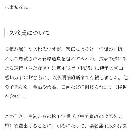
れませんね。
久松氏について
長家が属した久松氏ですが、家伝によると「学問の神様」
として尊敬される菅原道真を祖とするとか。長家の孫にあ
たる定行（さだゆき）は寛永12年（1635）に伊予の松山
藩15万石に封じられ、以後明治維新まで存続しました。他
の子孫らも、今治や桑名、白河などに封じられます（移封
も含む）。
このうち、白河からは松平定信（老中で寛政の改革を実
施）を輩出することに。明治になって、桑名藩主以外は久