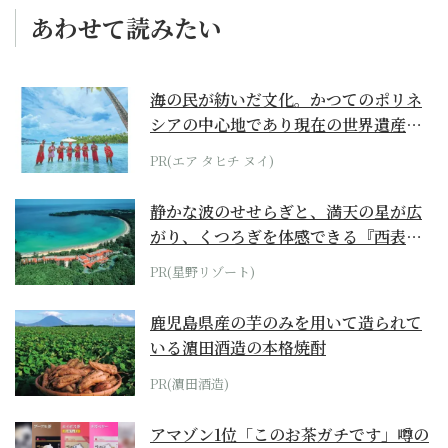
あわせて読みたい
海の民が紡いだ文化。かつてのポリネ
シアの中心地であり現在の世界遺産か
らみえてくる...
PR(エア タヒチ ヌイ)
静かな波のせせらぎと、満天の星が広
がり、くつろぎを体感できる『西表島
ホテル by...
PR(星野リゾート)
鹿児島県産の芋のみを用いて造られて
いる濵田酒造の本格焼酎
PR(濵田酒造)
アマゾン1位「このお茶ガチです」噂の