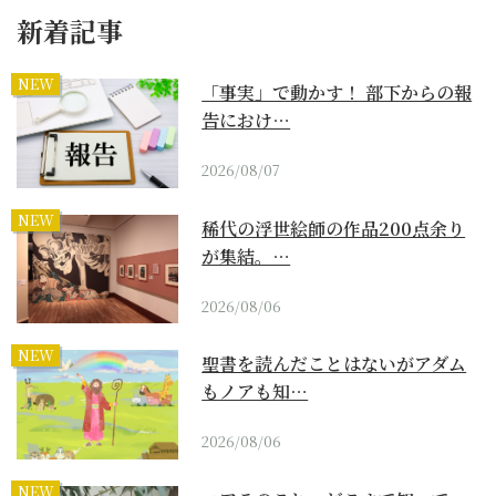
新着記事
NEW
「事実」で動かす！ 部下からの報
告におけ…
2026/08/07
NEW
稀代の浮世絵師の作品200点余り
が集結。…
2026/08/06
NEW
聖書を読んだことはないがアダム
もノアも知…
2026/08/06
NEW