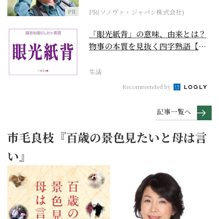
PR
PR(ソノヴァ・ジャパン株式会社)
「眼光紙背」の意味、由来とは？
物事の本質を見抜く四字熟語【座
右の銘にしたい言葉...
生活
Recommended by
記事一覧へ
市毛良枝『百歳の景色見たいと母は言
い』