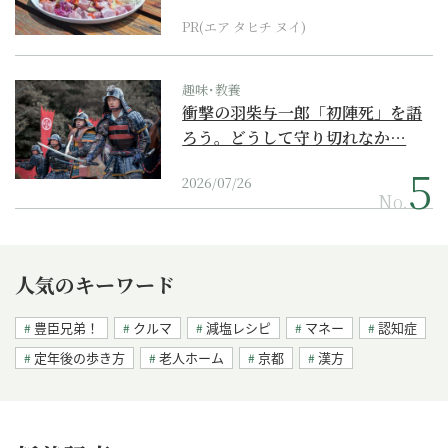
PR(エア タヒチ ヌイ)
趣味･教養
衝撃の羽柴与一郎「初陣死」を語
ろう。どうして守り切れなか…
2026/07/26
No.
人気のキーワード
豊臣兄弟！
クルマ
減塩レシピ
マネー
認知症
定年後の歩き方
老人ホーム
京都
漢方