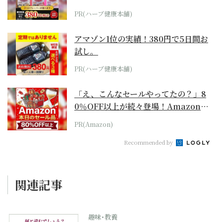
PR(ハーブ健康本舗)
アマゾン1位の実績！380円で5日間お
試し。
PR(ハーブ健康本舗)
「え、こんなセールやってたの？」8
0％OFF以上が続々登場！Amazonの
本気が...
PR(Amazon)
Recommended by
関連記事
趣味･教養