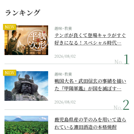
ランキング
NEW
趣味･教養
テンポが良くて登場キャラがすぐ
好きになる！スペシャル時代…
2026/08/02
No.
NEW
趣味･教養
戦国大名・武田信玄の事績を描い
た『甲陽軍鑑』が国を滅ぼす…
2026/08/02
No.
鹿児島県産の芋のみを用いて造ら
れている濵田酒造の本格焼酎