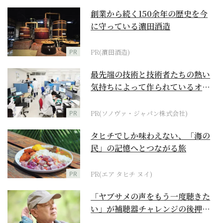
創業から続く150余年の歴史を今
に守っている濵田酒造
PR
PR(濵田酒造)
最先端の技術と技術者たちの熱い
気持ちによって作られているオー
ダーメイド補聴器
PR
PR(ソノヴァ・ジャパン株式会社)
タヒチでしか味わえない、「海の
民」の記憶へとつながる旅
PR
PR(エア タヒチ ヌイ)
「ヤブサメの声をもう一度聴きた
い」が補聴器チャレンジの後押し
に