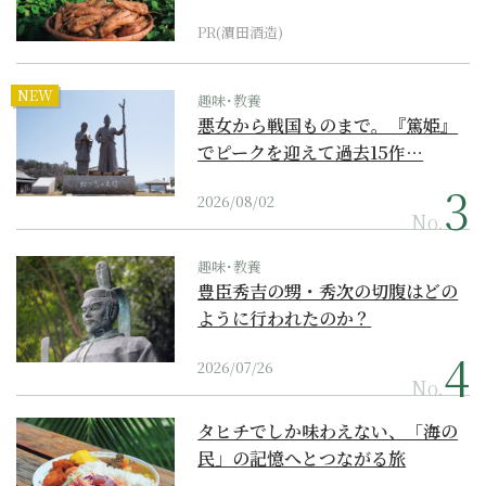
PR(濵田酒造)
NEW
趣味･教養
悪女から戦国ものまで。『篤姫』
でピークを迎えて過去15作…
2026/08/02
No.
趣味･教養
豊臣秀吉の甥・秀次の切腹はどの
ように行われたのか？
2026/07/26
No.
タヒチでしか味わえない、「海の
民」の記憶へとつながる旅