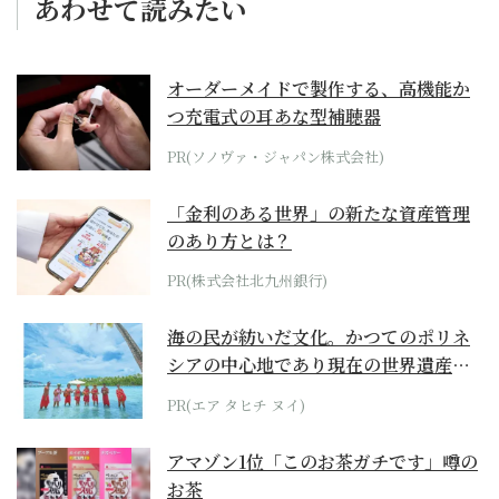
あわせて読みたい
オーダーメイドで製作する、高機能か
つ充電式の耳あな型補聴器
PR(ソノヴァ・ジャパン株式会社)
「金利のある世界」の新たな資産管理
のあり方とは？
PR(株式会社北九州銀行)
海の民が紡いだ文化。かつてのポリネ
シアの中心地であり現在の世界遺産か
らみえてくる...
PR(エア タヒチ ヌイ)
アマゾン1位「このお茶ガチです」噂の
お茶