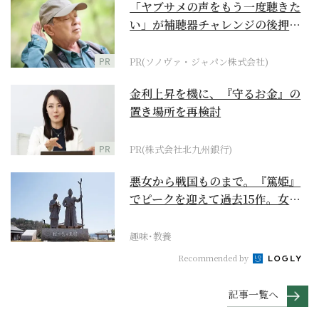
「ヤブサメの声をもう一度聴きた
い」が補聴器チャレンジの後押し
に
PR
PR(ソノヴァ・ジャパン株式会社)
金利上昇を機に、『守るお金』の
置き場所を再検討
PR
PR(株式会社北九州銀行)
悪女から戦国ものまで。『篤姫』
でピークを迎えて過去15作。女性
が主人公の作品を振...
趣味･教養
Recommended by
記事一覧へ