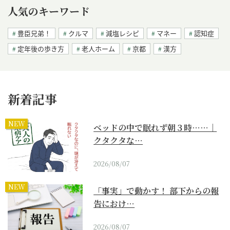
人気のキーワード
豊臣兄弟！
クルマ
減塩レシピ
マネー
認知症
定年後の歩き方
老人ホーム
京都
漢方
新着記事
NEW
ベッドの中で眠れず朝３時……｜
クタクタな…
2026/08/07
NEW
「事実」で動かす！ 部下からの報
告におけ…
2026/08/07