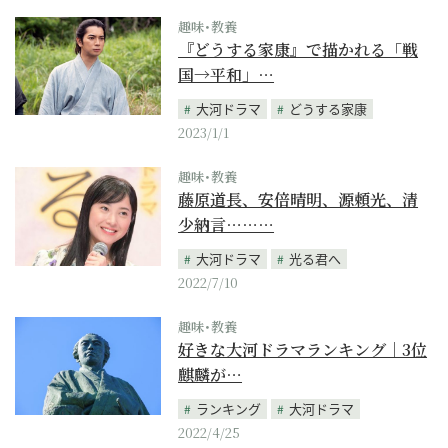
趣味･教養
『どうする家康』で描かれる「戦
国→平和」…
大河ドラマ
どうする家康
2023/1/1
趣味･教養
藤原道長、安倍晴明、源頼光、清
少納言………
大河ドラマ
光る君へ
2022/7/10
趣味･教養
好きな大河ドラマランキング｜3位
麒麟が…
ランキング
大河ドラマ
2022/4/25