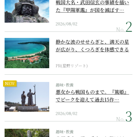
戦国大名・武田信玄の事績を描い
た『甲陽軍鑑』が国を滅ぼす…
2026/08/02
No.
静かな波のせせらぎと、満天の星
が広がり、くつろぎを体感できる
『西表島ホテル by...
PR(星野リゾート)
NEW
趣味･教養
悪女から戦国ものまで。『篤姫』
でピークを迎えて過去15作…
2026/08/02
No.
趣味･教養