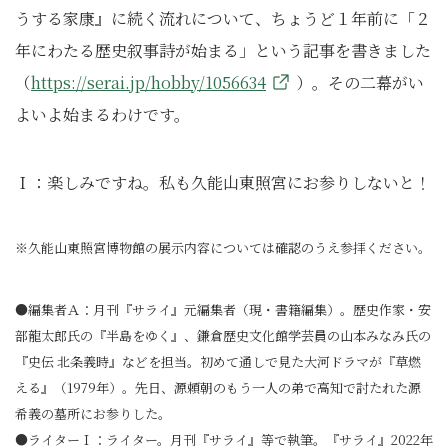
うする家康』に続く流れについて、ちょうど１年前に「２
年にわたる歴史叙事詩が始まる」という記事を書きました
（
https://serai.jp/hobby/1056634
）。その二幕がい
よいよ始まるわけです。
Ｉ：楽しみですね。私も久能山東照宮にお参りしないと！
※久能山東照宮博物館の展示内容については確認のうえ参拝ください。
●編集者Ａ：月刊『サライ』元編集者（現・書籍編集）。歴史作家・安
部龍太郎氏の『半島をゆく』、鎌倉歴史文化館学芸員の山本みなみ氏の
『史伝 北条義時』などを担当。初めて通しで見た大河ドラマが『草燃
える』（1979年）。先日、源頼朝のもう一人の弟で高知で討たれた源
希義の墓所にお参りした。
●ライターＩ：ライター。月刊『サライ』等で執筆。『サライ』2022年