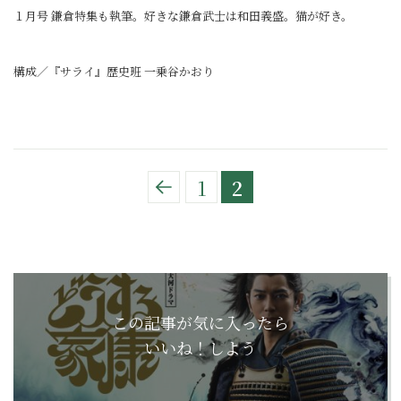
１月号 鎌倉特集も執筆。好きな鎌倉武士は和田義盛。猫が好き。
構成／『サライ』歴史班 一乗谷かおり
1
2
この記事が気に入ったら
いいね！しよう