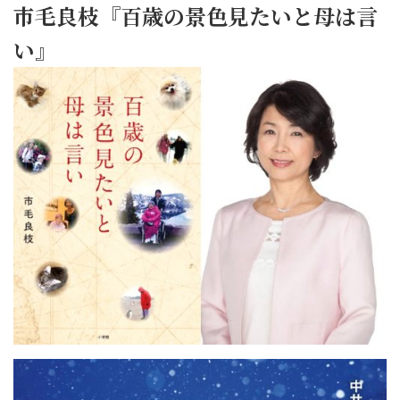
市毛良枝『百歳の景色見たいと母は言
い』