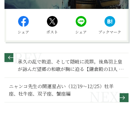
シェア
ポスト
シェア
ブックマーク
承久の乱で敗退、そして隠岐に流罪。後鳥羽上皇
が詠んだ望郷の和歌が胸に迫る【鎌倉殿の13人 満
喫リポート】後鳥羽上皇 隠岐流罪編
ニャンコ先生の開運星占い（12/19～12/25）牡羊
座、牡牛座、双子座、蟹座編