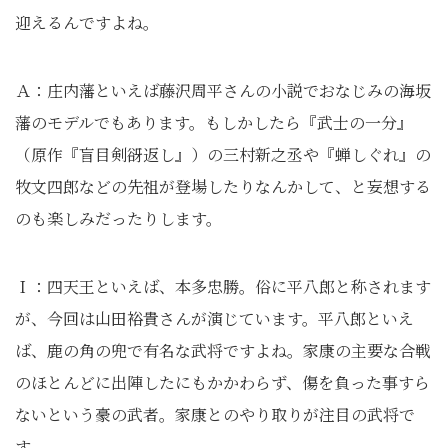
迎えるんですよね。
Ａ：庄内藩といえば藤沢周平さんの小説でおなじみの海坂
藩のモデルでもあります。もしかしたら『武士の一分』
（原作『盲目剣谺返し』）の三村新之丞や『蝉しぐれ』の
牧文四郎などの先祖が登場したりなんかして、と妄想する
のも楽しみだったりします。
Ｉ：四天王といえば、本多忠勝。俗に平八郎と称されます
が、今回は山田裕貴さんが演じています。平八郎といえ
ば、鹿の角の兜で有名な武将ですよね。家康の主要な合戦
のほとんどに出陣したにもかかわらず、傷を負った事すら
ないという豪の武者。家康とのやり取りが注目の武将で
す。