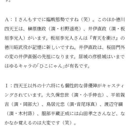
Ａ：Ｉさんもすでに臨戦態勢ですね（笑）。このほか徳川
四天王は、榊原康政（演・杉野遥亮）、井伊直政（演・板
垣李光人）がいます。板垣李光人さんは『青天を衝け』の
徳川昭武役が記憶に新しいですね。井伊直政は、桜田門外
の変の井伊直弼の先祖になります。居城の彦根城はいまで
はゆるキャラの｢ひこにゃん｣が有名です。
Ｉ：四天王以外の十六将にも個性的な俳優陣がキャスティ
ングされています。大久保忠世（演・小手伸也）、平岩親
吉（演・岡部大）、鳥居元忠（演･音尾琢真）、渡辺守綱
（演・木村昴）、服部半蔵正成には山田孝之さんなど、な
かなか覚えるのは大変です（笑）。