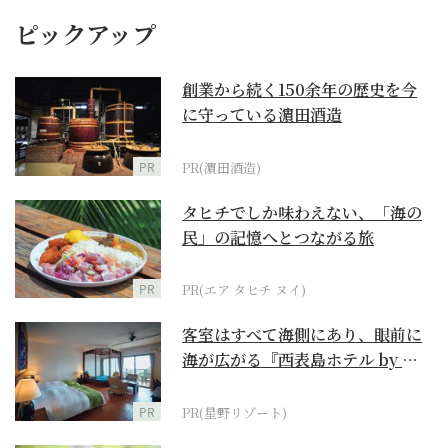
ピックアップ
創業から続く150余年の歴史を今
に守っている濵田酒造
PR
PR(濵田酒造)
タヒチでしか味わえない、「海の
民」の記憶へとつながる旅
PR
PR(エア タヒチ ヌイ)
客室はすべて海側にあり、眼前に
海が広がる『西表島ホテル by 星
野リゾート』
PR
PR(星野リゾート)