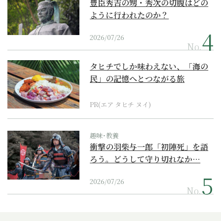
豊臣秀吉の甥・秀次の切腹はどの
ように行われたのか？
2026/07/26
No.
タヒチでしか味わえない、「海の
民」の記憶へとつながる旅
PR(エア タヒチ ヌイ)
趣味･教養
衝撃の羽柴与一郎「初陣死」を語
ろう。どうして守り切れなか…
2026/07/26
No.