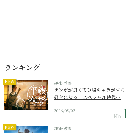
ランキング
NEW
趣味･教養
テンポが良くて登場キャラがすぐ
好きになる！スペシャル時代…
2026/08/02
No.
NEW
趣味･教養