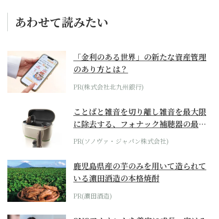
あわせて読みたい
「金利のある世界」の新たな資産管理
のあり方とは？
PR(株式会社北九州銀行)
ことばと雑音を切り離し雑音を最大限
に除去する、フォナック補聴器の最上
位モデル
PR(ソノヴァ・ジャパン株式会社)
鹿児島県産の芋のみを用いて造られて
いる濵田酒造の本格焼酎
PR(濵田酒造)