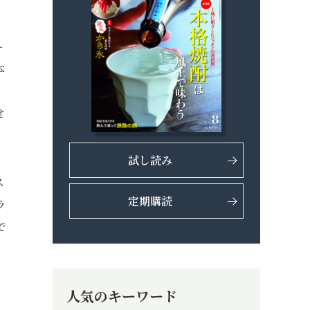
ー
本
、
せ
試し読み
ス
定期購読
ラ
で
人気のキーワード