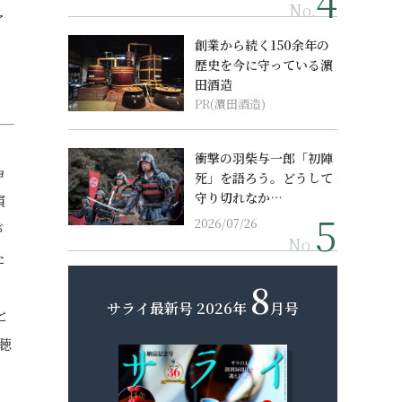
No.
ア
創業から続く150余年の
と
歴史を今に守っている濵
田酒造
PR(濵田酒造)
衝撃の羽柴与一郎「初陣
ョ
死」を語ろう。どうして
守り切れなか…
演
2026/07/26
が
No.
た
8
こ
サライ最新号
2026年
月号
と
聴