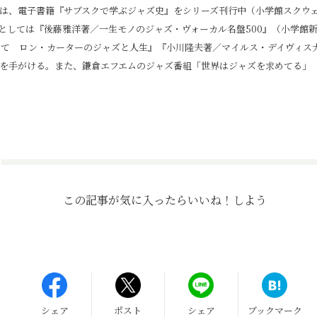
は、電子書籍『サブスクで学ぶジャズ史』をシリーズ刊行中（小学館スクウ
としては『後藤雅洋著／一生モノのジャズ・ヴォーカル名盤500』（小学館
して ロン・カーターのジャズと人生』『小川隆夫著／マイルス・デイヴィス
を手がける。また、鎌倉エフエムのジャズ番組「世界はジャズを求めてる」
この記事が気に入ったら
いいね！しよう
シェア
ポスト
シェア
ブックマーク