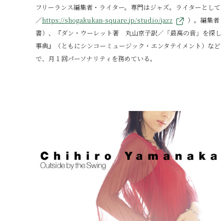
フリーランス編集者・ライター。専門はジャズ。ライターとして
／
https://shogakukan-square.jp/studio/jazz
）。編集者
書）、『ダン・ウーレット著 丸山京子訳／「最高の音」を探
事典』（ともにシンコーミュージック・エンタテイメント）など
で、月１回パーソナリティを務めている。