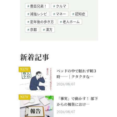
豊臣兄弟！
クルマ
減塩レシピ
マネー
認知症
定年後の歩き方
老人ホーム
京都
漢方
新着記事
NEW
ベッドの中で眠れず朝３
時……｜クタクタな…
2026/08/07
NEW
「事実」で動かす！ 部下
からの報告におけ…
2026/08/07