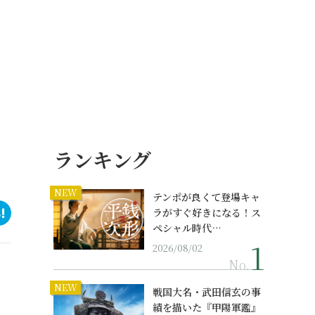
ランキング
NEW
テンポが良くて登場キャ
ラがすぐ好きになる！ス
ペシャル時代…
2026/08/02
No.
NEW
戦国大名・武田信玄の事
績を描いた『甲陽軍鑑』