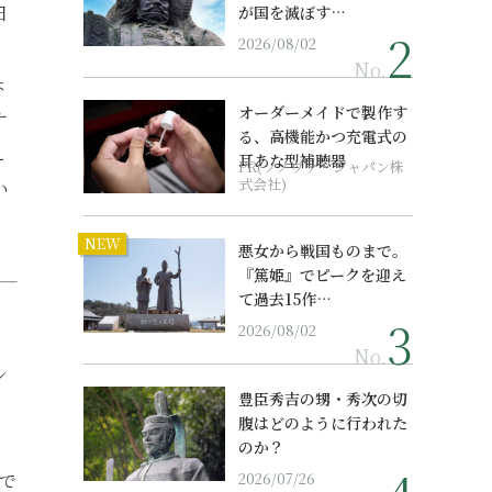
日
が国を滅ぼす…
2026/08/02
No.
ょ
オーダーメイドで製作す
ナ
る、高機能かつ充電式の
え
耳あな型補聴器
PR(ソノヴァ・ジャパン株
式会社)
い
NEW
悪女から戦国ものまで。
『篤姫』でピークを迎え
て過去15作…
2026/08/02
No.
ン
豊臣秀吉の甥・秀次の切
腹はどのように行われた
のか？
ので
2026/07/26