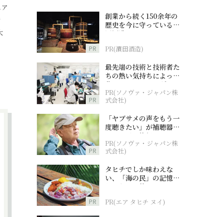
ェア
創業から続く150余年の
新
歴史を今に守っている濵
大
田酒造
PR
PR(濵田酒造)
最先端の技術と技術者た
ちの熱い気持ちによって
作られているオーダーメ
PR(ソノヴァ・ジャパン株
イド補聴器
PR
式会社)
「ヤブサメの声をもう一
度聴きたい」が補聴器チ
ャレンジの後押しに
PR(ソノヴァ・ジャパン株
PR
式会社)
タヒチでしか味わえな
い、「海の民」の記憶へ
とつながる旅
PR
PR(エア タヒチ ヌイ)