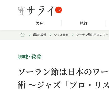
美味
旅行
趣味･教養
ジャズ音楽
ソーラン節は日本のワー
趣味･教養
ソーラン節は日本のワー
術 〜ジャズ「プロ・リス
Loaded
:
5.63%
Unmute