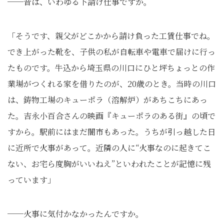
──昔は、いわゆる下請け仕事ですか。
「そうです、親父がどこかから請け負った工賃仕事でね。
でき上がった靴を、子供の私が自転車や電車で届けに行っ
たものです。牛込から埼玉県の川口にひと坪ちょっとの作
業場がつくれる家を借りたのが、20歳のとき。当時の川口
は、鋳物工場のキューポラ（溶解炉）があちこちにあっ
た。吉永小百合さんの映画『キューポラのある街』の頃で
すから。駅前にはまだ闇市もあった。うちが引っ越した日
に近所で火事があって。近隣の人に“火事なのに起きてこ
ない、お宅ら度胸がいいねえ”といわれたことが記憶に残
っています」
──火事に気付かなかったんですか。