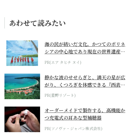
あわせて読みたい
海の民が紡いだ文化。かつてのポリネ
シアの中心地であり現在の世界遺産か
らみえてくる...
PR(エア タヒチ ヌイ)
静かな波のせせらぎと、満天の星が広
がり、くつろぎを体感できる『西表島
ホテル by...
PR(星野リゾート)
オーダーメイドで製作する、高機能か
つ充電式の耳あな型補聴器
PR(ソノヴァ・ジャパン株式会社)