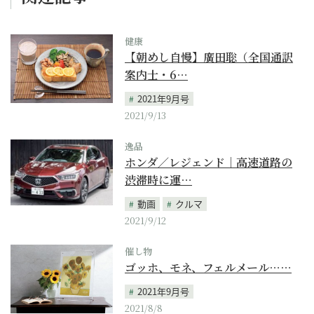
健康
【朝めし自慢】廣田聡（全国通訳
案内士・6…
2021年9月号
2021/9/13
逸品
ホンダ／レジェンド｜高速道路の
渋滞時に運…
動画
クルマ
2021/9/12
催し物
ゴッホ、モネ、フェルメール……
2021年9月号
2021/8/8