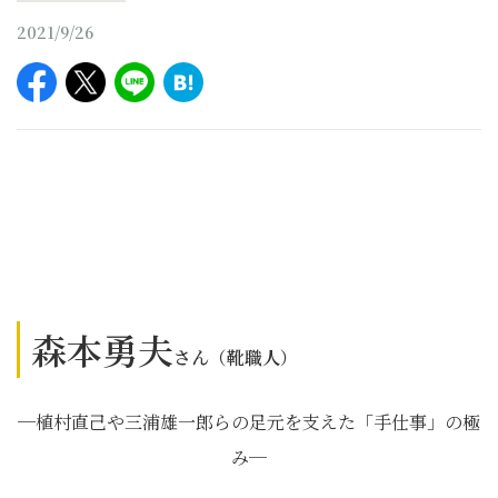
2021/9/26
森本勇夫
さん
（靴職人）
─植村直己や三浦雄一郎らの足元を支えた「手仕事」の極
み─