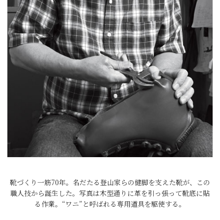
靴づくり一筋70年。名だたる登山家らの健脚を支えた靴が、この
職人技から誕生した。写真は木型通りに革を引っ張って靴底に貼
る作業。“ワニ”と呼ばれる専用道具を駆使する。