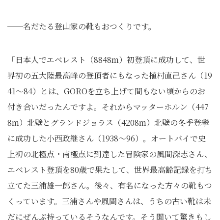
──名だたる登山家の靴もおつくりです。
「日本人でエベレスト（8848m）初登頂に成功して、世
界初の五大陸最高峰の登頂者にもなった植村直己さん（19
41～84）とは、GOROを立ち上げて間もない頃からのお
付き合いだったんですよ。それからマッターホルン（447
8m）北壁とグランドジョラス（4208m）北壁の冬季登攀
に成功した小西政継さん（1938～96）。オートバイで史
上初の北極点・南極点に到達した冒険家の風間深志さん、
エベレスト登頂を80歳で果たして、世界最高齢記録を打ち
立てた三浦雄一郎さん。後々、有名になった方々の靴もつ
くっています。三浦さんや風間さんは、うちの古い靴は未
だにぜんぶ持っているそうなんです。そう聞いて驚きもし