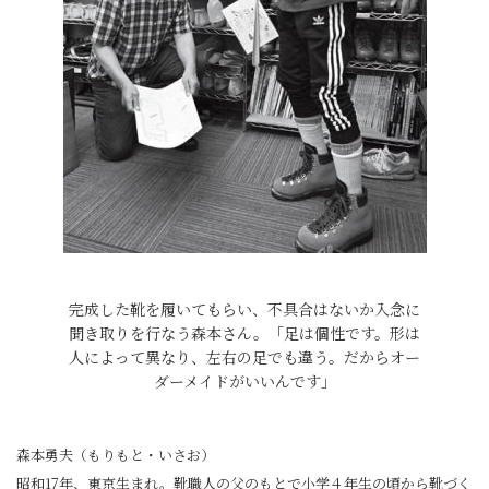
完成した靴を履いてもらい、不具合はないか入念に
聞き取りを行なう森本さん。「足は個性です。形は
人によって異なり、左右の足でも違う。だからオー
ダーメイドがいいんです」
森本勇夫（もりもと・いさお）
昭和17年、東京生まれ。靴職人の父のもとで小学４年生の頃から靴づく