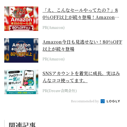
「え、こんなセールやってたの？」8
0％OFF以上が続々登場！Amazonの
本気が...
PR(Amazon)
Amazon今日も見逃せない！80%OFF
以上が続々登場
PR(Amazon)
SNSアカウントを着実に成長。実はみ
んなココ使ってます。
PR(Dreaw合同会社)
Recommended by
関連記事