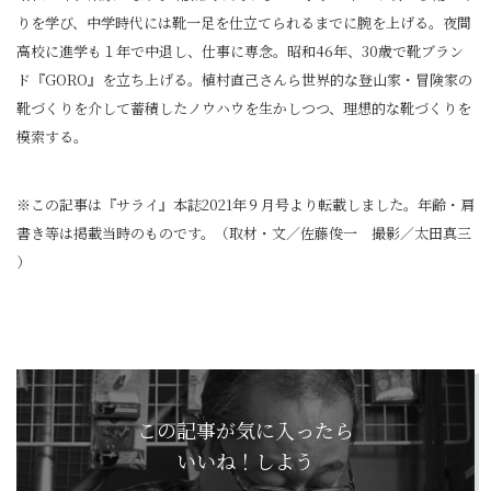
りを学び、中学時代には靴一足を仕立てられるまでに腕を上げる。夜間
高校に進学も１年で中退し、仕事に専念。昭和46年、30歳で靴ブラン
ド『GORO』を立ち上げる。植村直己さんら世界的な登山家・冒険家の
靴づくりを介して蓄積したノウハウを生かしつつ、理想的な靴づくりを
模索する。
※この記事は『サライ』本誌2021年９月号より転載しました。年齢・肩
書き等は掲載当時のものです。（取材・文／佐藤俊一 撮影／太田真三
）
この記事が気に入ったら
いいね！しよう