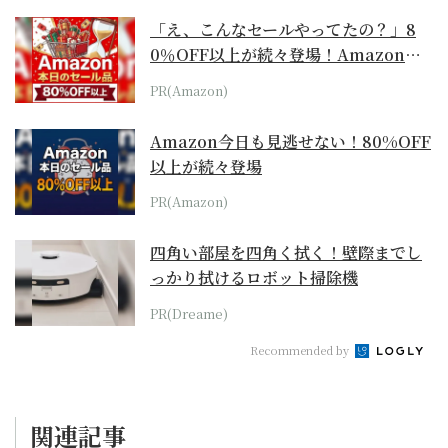
「え、こんなセールやってたの？」8
0％OFF以上が続々登場！Amazonの
本気が...
PR(Amazon)
Amazon今日も見逃せない！80%OFF
以上が続々登場
PR(Amazon)
四角い部屋を四角く拭く！壁際までし
っかり拭けるロボット掃除機
PR(Dreame)
Recommended by
関連記事