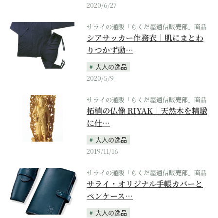
2020/6/27
サライの通販「らくだ屋通信販売部」商品
シアサッカー作務衣｜肌にまとわ
りつかず動…
大人の逸品
2020/5/9
サライの通販「らくだ屋通信販売部」商品
柘植の仏像 RIYAK｜天然木を精緻
に仕…
大人の逸品
2019/11/16
サライの通販「らくだ屋通信販売部」商品
サライ・オリジナル手帳カバーと
ペンケース…
大人の逸品