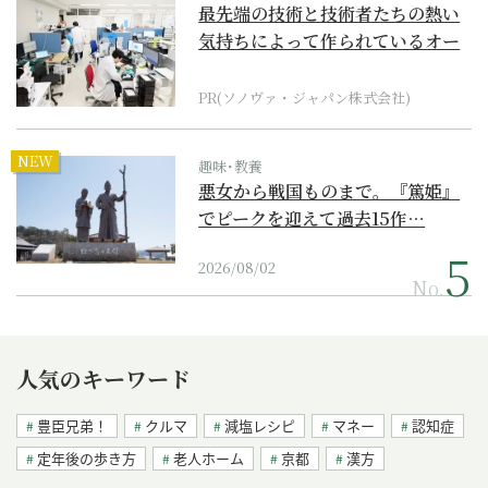
最先端の技術と技術者たちの熱い
気持ちによって作られているオー
ダーメイド補聴器
PR(ソノヴァ・ジャパン株式会社)
NEW
趣味･教養
悪女から戦国ものまで。『篤姫』
でピークを迎えて過去15作…
2026/08/02
No.
人気のキーワード
豊臣兄弟！
クルマ
減塩レシピ
マネー
認知症
定年後の歩き方
老人ホーム
京都
漢方