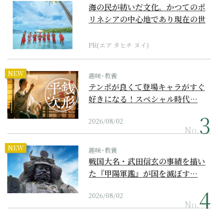
海の民が紡いだ文化。かつてのポ
リネシアの中心地であり現在の世
界遺産からみえてくる...
PR(エア タヒチ ヌイ)
NEW
趣味･教養
テンポが良くて登場キャラがすぐ
好きになる！スペシャル時代…
2026/08/02
No.
NEW
趣味･教養
戦国大名・武田信玄の事績を描い
た『甲陽軍鑑』が国を滅ぼす…
2026/08/02
No.