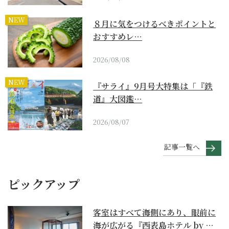
NEW
８月に気をつけるべきポイントと
おすすめレ…
2026/08/08
NEW
『サライ』9月号大特集は「『鉄
道』大図鑑…
2026/08/07
記事一覧へ
ピックアップ
客室はすべて海側にあり、眼前に
海が広がる『西表島ホテル by 星