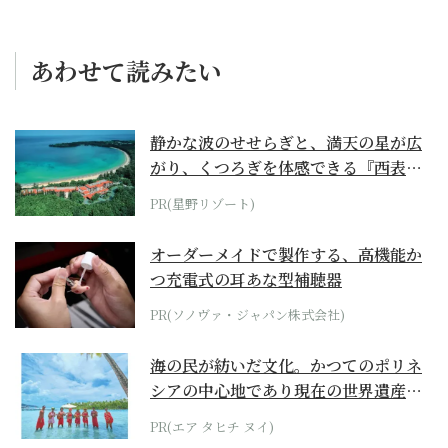
あわせて読みたい
静かな波のせせらぎと、満天の星が広
がり、くつろぎを体感できる『西表島
ホテル by...
PR(星野リゾート)
オーダーメイドで製作する、高機能か
つ充電式の耳あな型補聴器
PR(ソノヴァ・ジャパン株式会社)
海の民が紡いだ文化。かつてのポリネ
シアの中心地であり現在の世界遺産か
らみえてくる...
PR(エア タヒチ ヌイ)