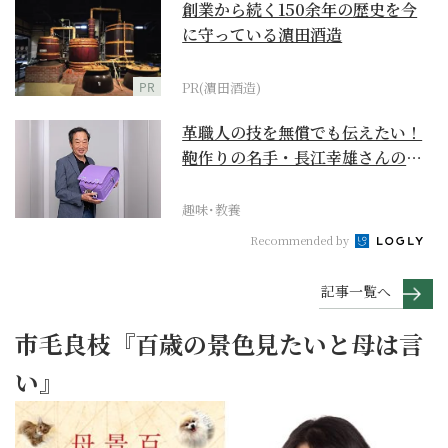
創業から続く150余年の歴史を今
に守っている濵田酒造
PR
PR(濵田酒造)
革職人の技を無償でも伝えたい！
鞄作りの名手・長江幸雄さんの第
二の人生の挑戦
趣味･教養
Recommended by
記事一覧へ
市毛良枝『百歳の景色見たいと母は言
い』