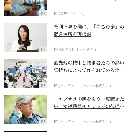
野リゾート』
PR
PR(星野リゾート)
金利上昇を機に、『守るお金』の
置き場所を再検討
PR
PR(株式会社北九州銀行)
最先端の技術と技術者たちの熱い
気持ちによって作られているオー
ダーメイド補聴器
PR
PR(ソノヴァ・ジャパン株式会社)
「ヤブサメの声をもう一度聴きた
い」が補聴器チャレンジの後押し
に
PR
PR(ソノヴァ・ジャパン株式会社)