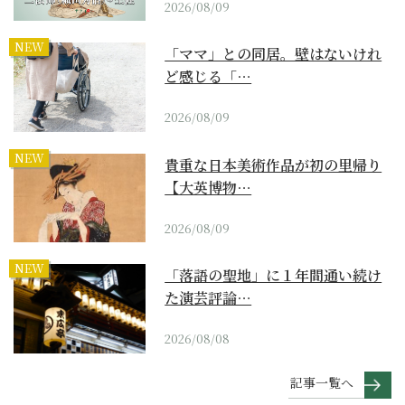
2026/08/09
NEW
「ママ」との同居。壁はないけれ
ど感じる「…
2026/08/09
NEW
貴重な日本美術作品が初の里帰り
【大英博物…
2026/08/09
NEW
「落語の聖地」に１年間通い続け
た演芸評論…
2026/08/08
記事一覧へ