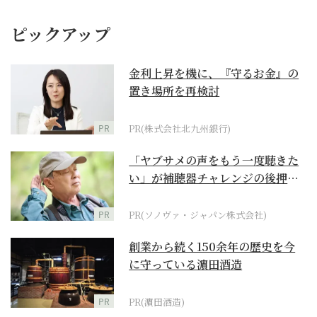
ピックアップ
金利上昇を機に、『守るお金』の
置き場所を再検討
PR
PR(株式会社北九州銀行)
「ヤブサメの声をもう一度聴きた
い」が補聴器チャレンジの後押し
に
PR
PR(ソノヴァ・ジャパン株式会社)
創業から続く150余年の歴史を今
に守っている濵田酒造
PR
PR(濵田酒造)