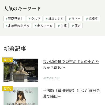
人気のキーワード
豊臣兄弟！
クルマ
減塩レシピ
マネー
認知症
定年後の歩き方
老人ホーム
京都
漢方
新着記事
NEW
若い頃の豊臣秀吉が主人の小姓た
ちから虐め…
2026/08/09
NEW
三法師（織田秀信）とは？ 清洲会
議で織田…