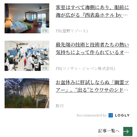
客室はすべて海側にあり、眼前に
海が広がる『西表島ホテル by 星
野リゾート』
PR
PR(星野リゾート)
最先端の技術と技術者たちの熱い
気持ちによって作られているオー
ダーメイド補聴器
PR
PR(ソノヴァ・ジャパン株式会社)
お盆休みに肝試しならぬ「幽霊ツ
アー」。“出る”とウワサのシドニ
ー・ロックス地区の...
旅行
Recommended by
記事一覧へ