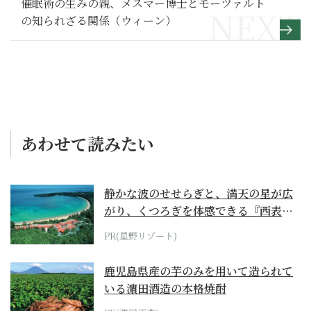
催眠術の生みの親、メスマー博士とモーツァルト
の知られざる関係（ウィーン）
あわせて読みたい
静かな波のせせらぎと、満天の星が広
がり、くつろぎを体感できる『西表島
ホテル by...
PR(星野リゾート)
鹿児島県産の芋のみを用いて造られて
いる濵田酒造の本格焼酎