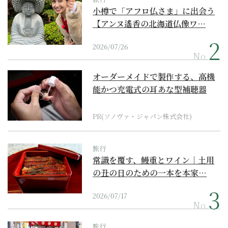
小樽で「アフロ仏さま」に出会う
【アンヌ遙香の北海道仏像ワ…
2026/07/26
No.
オーダーメイドで製作する、高機
能かつ充電式の耳あな型補聴器
PR(ソノヴァ・ジャパン株式会社)
旅行
常識を覆す、鰻重とワイン｜土用
の丑の日のための一本を本家…
2026/07/17
No.
旅行