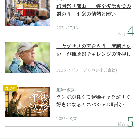
祇園祭「鷹山」、完全復活までの
道のり｜町衆の情熱と願い
2026/07/18
No.
「ヤブサメの声をもう一度聴きた
い」が補聴器チャレンジの後押し
に
PR(ソノヴァ・ジャパン株式会社)
NEW
趣味･教養
テンポが良くて登場キャラがすぐ
好きになる！スペシャル時代…
2026/08/02
No.