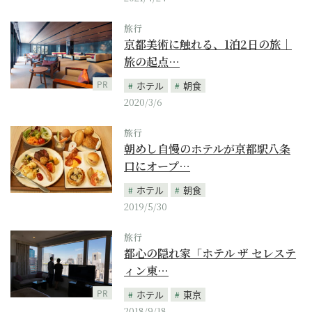
旅行
京都美術に触れる、1泊2日の旅｜
旅の起点…
PR
ホテル
朝食
2020/3/6
旅行
朝めし自慢のホテルが京都駅八条
口にオープ…
ホテル
朝食
2019/5/30
旅行
都心の隠れ家「ホテル ザ セレステ
ィン東…
PR
ホテル
東京
2018/9/18