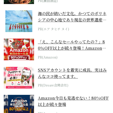
PR(濵田酒造)
海の民が紡いだ文化。かつてのポリネ
シアの中心地であり現在の世界遺産か
らみえてくる...
PR(エア タヒチ ヌイ)
「え、こんなセールやってたの？」8
0％OFF以上が続々登場！Amazonの
本気が...
PR(Amazon)
SNSアカウントを着実に成長。実はみ
んなココ使ってます。
PR(Dreaw合同会社)
Amazon今日も見逃せない！80%OFF
以上が続々登場