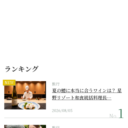
ランキング
NEW
旅行
夏の鱧に本当に合うワインは？ 星
野リゾート和食統括料理長…
2026/08/05
No.
旅行