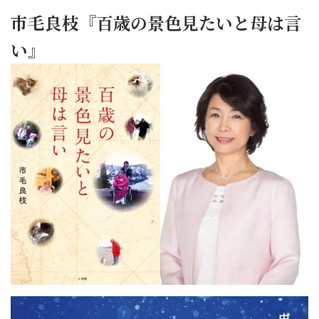
市毛良枝『百歳の景色見たいと母は言
い』