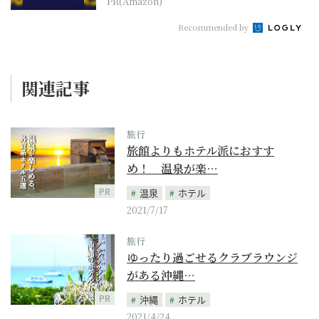
PR(Amazon)
Recommended by
関連記事
旅行
旅館よりもホテル派におすす
め！ 温泉が楽…
PR
温泉
ホテル
2021/7/17
旅行
ゆったり過ごせるクラブラウンジ
がある沖縄…
PR
沖縄
ホテル
2021/4/24