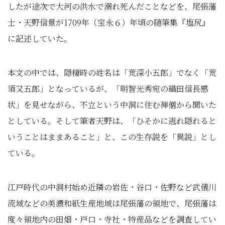
したが途次で大河の洪水で溺れ死んだことなどを、尾張藩
士・天野信景が1709年（宝永６）年頃の随筆集『塩尻』
に記述していた。
本文の中では、隠棲時の姓名は「荒深小五郎」でなく「荒
須又五郎」となっているが、「明智光秀宛の織田信長感
状」を見せながら、不立という中洞に住む禅僧から聞いた
としている。そして筆者天野は、「ひそかに逃れ隠れると
いうことはままあること」と、この生存説を「異説」とし
ている。
江戸時代の中洞村始め近隣の岩佐・谷口・佐野など武儀川
流域などの美濃和紙生産地域は尾張藩の領地で、尾張藩は
度々領地内の田畑・戸口・寺社・特産品などを調査してい