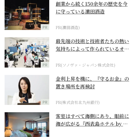
創業から続く150余年の歴史を今
に守っている濵田酒造
PR
PR(濵田酒造)
最先端の技術と技術者たちの熱い
気持ちによって作られているオー
ダーメイド補聴器
PR
PR(ソノヴァ・ジャパン株式会社)
金利上昇を機に、『守るお金』の
置き場所を再検討
PR
PR(株式会社北九州銀行)
客室はすべて海側にあり、眼前に
海が広がる『西表島ホテル by 星
野リゾート』