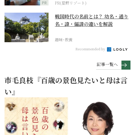
PR
PR(星野リゾート)
戦国時代の名前とは？ 幼名・通り
名・諱・偏諱の違いを解説
趣味･教養
Recommended by
記事一覧へ
市毛良枝『百歳の景色見たいと母は言
い』