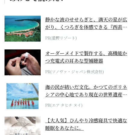
静かな波のせせらぎと、満天の星が広
がり、くつろぎを体感できる『西表島
ホテル by...
PR(星野リゾート)
オーダーメイドで製作する、高機能か
つ充電式の耳あな型補聴器
PR(ソノヴァ・ジャパン株式会社)
海の民が紡いだ文化。かつてのポリネ
シアの中心地であり現在の世界遺産か
らみえてくる...
PR(エア タヒチ ヌイ)
【大人気】ひんやり冷感寝具で快適な
睡眠をあなたに。