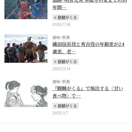
年間…
麒麟がくる
2020/7/18
趣味･教養
織田信長役と秀吉役の年齢差が24
歳差。老…
麒麟がくる
2020/3/14
趣味･教養
『麒麟がくる』で頻出する〈甘い
食べ物〉で…
麒麟がくる
2020/3/7