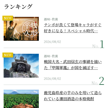
ランキング
NEW
趣味･教養
テンポが良くて登場キャラがすぐ
好きになる！スペシャル時代…
2026/08/02
No.
NEW
趣味･教養
戦国大名・武田信玄の事績を描い
た『甲陽軍鑑』が国を滅ぼす…
2026/08/02
No.
鹿児島県産の芋のみを用いて造ら
れている濵田酒造の本格焼酎