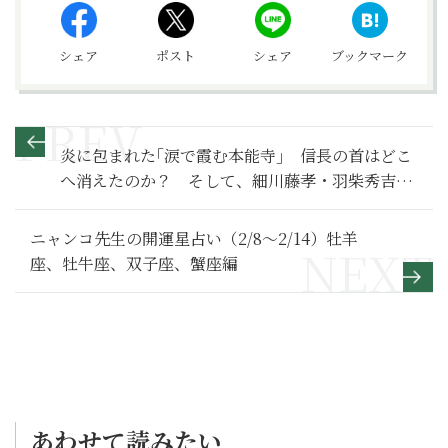
シェア
ポスト
シェア
ブックマーク
炎に包まれた｢涙で霞む本能寺｣ 信長の首はどこ
へ消えたのか？ そして、細川藤孝・羽柴秀吉の
密約は本当にあったのか【麒麟がくる 満喫リポー
ト】
ニャンコ先生の開運星占い（2/8～2/14）牡羊
座、牡牛座、双子座、蟹座編
あわせて読みたい