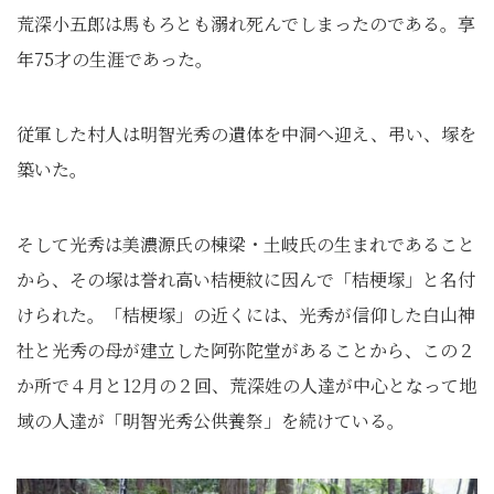
荒深小五郎は馬もろとも溺れ死んでしまったのである。享
年75才の生涯であった。
従軍した村人は明智光秀の遺体を中洞へ迎え、弔い、塚を
築いた。
そして光秀は美濃源氏の棟梁・土岐氏の生まれであること
から、その塚は誉れ高い桔梗紋に因んで「桔梗塚」と名付
けられた。「桔梗塚」の近くには、光秀が信仰した白山神
社と光秀の母が建立した阿弥陀堂があることから、この２
か所で４月と12月の２回、荒深姓の人達が中心となって地
域の人達が「明智光秀公供養祭」を続けている。