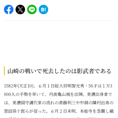
山崎の戦いで死去したのは影武者である
1582年(天正10)、６月１日総大将明智光秀・56才は１万3
000人の手勢を率いて、丹波亀山城を出陣。美濃出身者で
は、美濃国守護代家の流れの斎藤利三や中洞の隣村出身の
恩田孫十郎らが従った。６月２日未明、本能寺を急襲し織