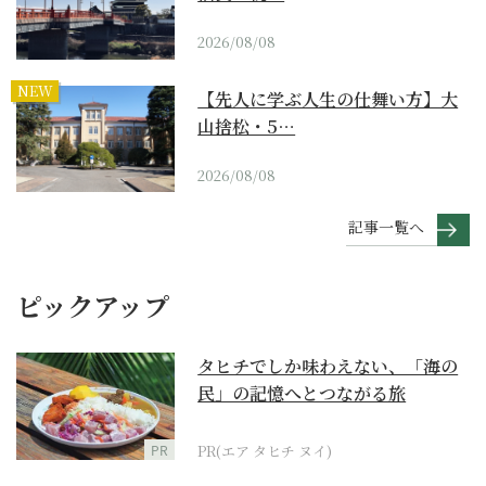
2026/08/08
NEW
【先人に学ぶ人生の仕舞い方】大
山捨松・5…
2026/08/08
記事一覧へ
ピックアップ
タヒチでしか味わえない、「海の
民」の記憶へとつながる旅
PR
PR(エア タヒチ ヌイ)