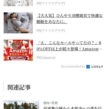
PR(アイリスプラザ)
【大人気】ひんやり冷感寝具で快適な
睡眠をあなたに。
PR(アイリスプラザ)
「え、こんなセールやってたの？」8
0％OFF以上が続々登場！Amazonの
本気が...
PR(Amazon)
Recommended by
関連記事
趣味･教養
丹波亀山城から本能寺への道を行