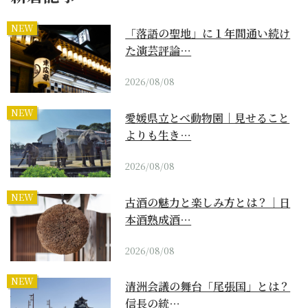
NEW
「落語の聖地」に１年間通い続け
た演芸評論…
2026/08/08
NEW
愛媛県立とべ動物園｜見せること
よりも生き…
2026/08/08
NEW
古酒の魅力と楽しみ方とは？｜日
本酒熟成酒…
2026/08/08
NEW
清洲会議の舞台「尾張国」とは？
信長の統…