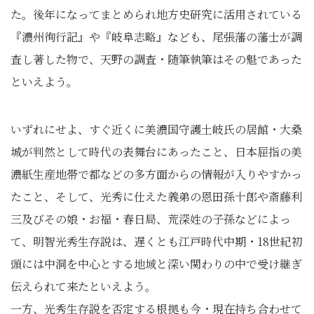
た。後年になってまとめられ地方史研究に活用されている
『濃州徇行記』や『岐阜志略』なども、尾張藩の藩士が調
査し著した物で、天野の調査・随筆執筆はその魁であった
といえよう。
いずれにせよ、すぐ近くに美濃国守護土岐氏の居館・大桑
城が判然として時代の表舞台にあったこと、日本屈指の美
濃紙生産地帯で都などの多方面からの情報が入りやすかっ
たこと、そして、光秀に仕えた義弟の恩田孫十郎や斎藤利
三及びその娘・お福・春日局、荒深姓の子孫などによっ
て、明智光秀生存説は、遅くとも江戸時代中期・18世紀初
頭には中洞を中心とする地域と深い関わりの中で受け継ぎ
伝えられて来たといえよう。
一方、光秀生存説を否定する根拠も今・現在持ち合わせて