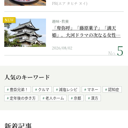
PR(エア タヒチ ヌイ)
NEW
趣味･教養
「卑弥呼」「藤原薬子」「満天
姫」。大河ドラマの次なる女性…
2026/08/02
No.
人気のキーワード
豊臣兄弟！
クルマ
減塩レシピ
マネー
認知症
定年後の歩き方
老人ホーム
京都
漢方
新着記事