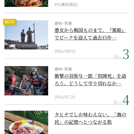
PR(濵田酒造)
NEW
趣味･教養
悪女から戦国ものまで。『篤姫』
でピークを迎えて過去15作…
2026/08/02
No.
趣味･教養
衝撃の羽柴与一郎「初陣死」を語
ろう。どうして守り切れなか…
2026/07/26
No.
タヒチでしか味わえない、「海の
民」の記憶へとつながる旅