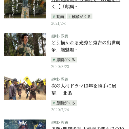
く【「麒麟…
動画
麒麟がくる
2021/2/6
趣味･教養
どう描かれる光秀と秀吉の出世競
争。魑魅魍…
麒麟がくる
2020/8/23
趣味･教養
次の大河ドラマ10年を勝手に展
望。｢北条…
麒麟がくる
2020/7/26
趣味･教養
追跡･明智光秀 本能寺の変までの10