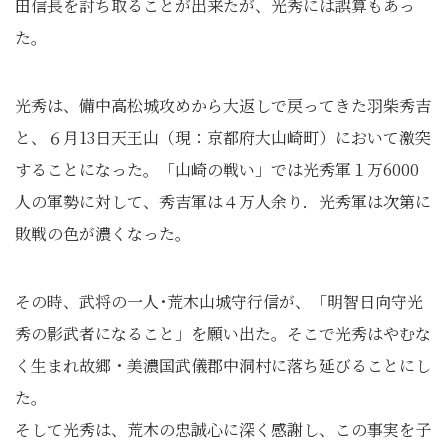
田信長を討ち取ることが出来たが、光秀には誤算もあっ
た。
光秀は、備中高松城攻めから大返しで戻ってきた羽柴秀吉
と、６月13日天王山（現：京都府大山崎町）において激突
することになった。「山崎の戦い」では光秀軍１万6000
人の軍勢に対して、秀吉軍は４万人余り．光秀軍は次第に
敗戦の色が濃くなった。
その時、武将の一人･荒木山城守行信が、「明智日向守光
秀の影武者になること」を願い出た。そこで光秀はやむな
く生まれ故郷・美濃国武儀郡中洞村に落ち延びることにし
た。
そして光秀は、荒木の忠誠心に深く感謝し、この事実を子