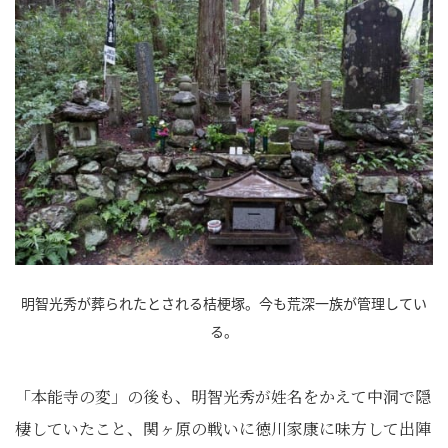
明智光秀が葬られたとされる桔梗塚。今も荒深一族が管理してい
る。
「本能寺の変」の後も、明智光秀が姓名をかえて中洞で隠
棲していたこと、関ヶ原の戦いに徳川家康に味方して出陣