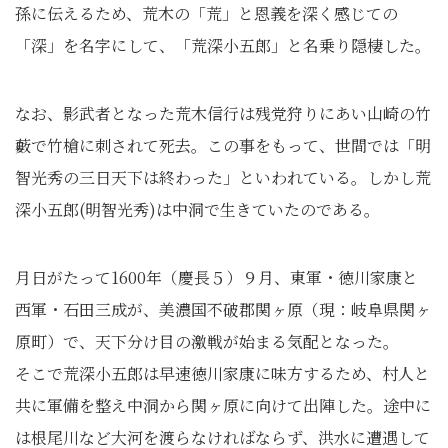
孫に伝えるため、荒木の「荒」と恩義を深く感じての
「深」を名字にして、「荒深小五郎」と名乗り隠棲した。
なお、影武者となった荒木信行は残党狩りにあい山崎の竹
藪で竹槍に刺されて死去。この事をもって、世間では「明
智光秀の三日天下は終わった」といわれている。しかし荒
深小五郎(明智光秀)は中洞で生きていたのである。
月日がたって1600年（慶長５）９月、東軍・徳川家康と
西軍・石田三成が、美濃国不破郡関ヶ原（現：岐阜県関ヶ
原町）で、天下分け目の激戦が始まる気配となった。
そこで荒深小五郎は早速徳川家康に味方するため、村人と
共に軍備を整え中洞から関ヶ原に向けて出陣した。途中に
は根尾川など大河を渡らなければならず、洪水に遭遇して