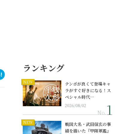
ランキング
NEW
テンポが良くて登場キャ
ラがすぐ好きになる！ス
ペシャル時代…
2026/08/02
No.
NEW
戦国大名・武田信玄の事
績を描いた『甲陽軍鑑』