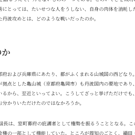
秀にとっては、たいせつな人をうしない、自身の肉体を消耗し
た丹波攻めとは、どのような戦いだったのか。
のか
都府および兵庫県にあたり、都がふくまれる山城国の西どなり
が拠点とした亀山城（京都府亀岡市）も丹波国内の要地であり
いるから、至近といってよい。こうしてざっと挙げただけでも
お分かりいただけたのではなかろうか。
織田信長は、室町幕府の庇護者として権勢を振るうこととなる。こ
政権の一部として機能していた。ところが周知のごとく、織田