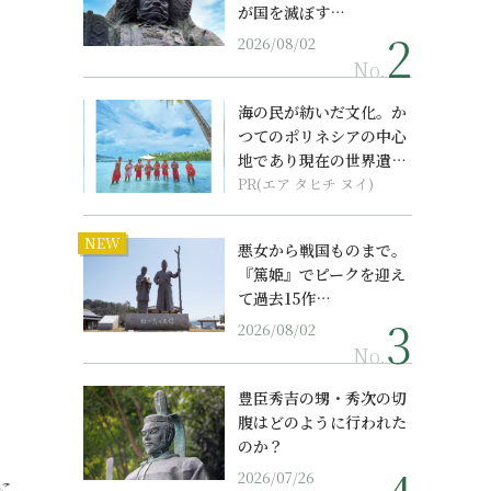
が国を滅ぼす…
2026/08/02
No.
海の民が紡いだ文化。か
つてのポリネシアの中心
地であり現在の世界遺産
からみえてくる...
PR(エア タヒチ ヌイ)
NEW
悪女から戦国ものまで。
『篤姫』でピークを迎え
て過去15作…
2026/08/02
No.
豊臣秀吉の甥・秀次の切
腹はどのように行われた
のか？
2026/07/26
に