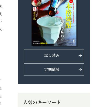
拠
波
い
の
試し読み
定期購読
て
た
ね
人気のキーワード
え