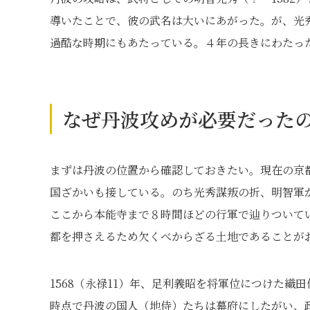
導いたことで、彼の武名は大いにあがった。が、光
過酷な時期にもあたっている。４年の長きにわたっ
なぜ丹波攻めが必要だった
まずは丹波の位置から確認しておきたい。現在の京
国ざかいも接している。のち光秀謀叛の折、明智軍
ここから本能寺まで８時間ほどの行軍で辿りついて
都を押さえるため欠くべからざる土地であることが
1568（永禄11）年、足利義昭を将軍位につけた
時点で丹波の国人（地侍）たちは幕府にしたがい、