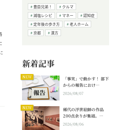
豊臣兄弟！
クルマ
減塩レシピ
マネー
認知症
定年後の歩き方
老人ホーム
、
京都
漢方
絡
に
に
新着記事
NEW
「事実」で動かす！ 部下
からの報告におけ…
2026/08/07
NEW
稀代の浮世絵師の作品
200点余りが集結。…
2026/08/06