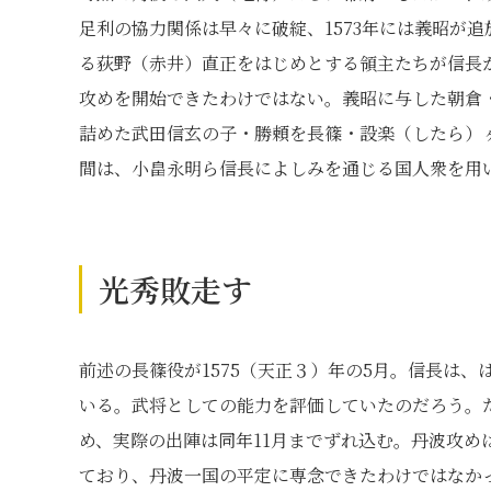
足利の協力関係は早々に破綻、1573年には義昭が
る荻野（赤井）直正をはじめとする領主たちが信長
攻めを開始できたわけではない。義昭に与した朝倉・
詰めた武田信玄の子・勝頼を長篠・設楽（したら）ヶ
間は、小畠永明ら信長によしみを通じる国人衆を用
光秀敗走す
前述の長篠役が1575（天正３）年の5月。信長は
いる。武将としての能力を評価していたのだろう。
め、実際の出陣は同年11月までずれ込む。丹波攻
ており、丹波一国の平定に専念できたわけではなか