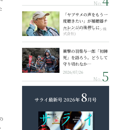
No.
た
「ヤブサメの声をもう一
度聴きたい」が補聴器チ
ャレンジの後押しに
PR(ソノヴァ・ジャパン株
式会社)
衝撃の羽柴与一郎「初陣
死」を語ろう。どうして
守り切れなか…
。
2026/07/26
No.
、
、
8
サライ最新号
2026年
月号
の
・