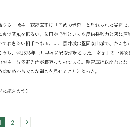
始する。城主・荻野直正は「丹波の赤鬼」と恐れられた猛将で
にまで武威を振るい、武田や毛利といった反信長勢力と密に連
いておきたい相手である。が、黒井城は堅固な山城で、ただち
うち、翌1576年正月早々に異変が起こった。寄せ手の一翼を
の城主・波多野秀治が寝返ったのである。明智軍は総崩れとな
めは始めから大きな躓きを見せることとなった。
ジに続きます】
1
2