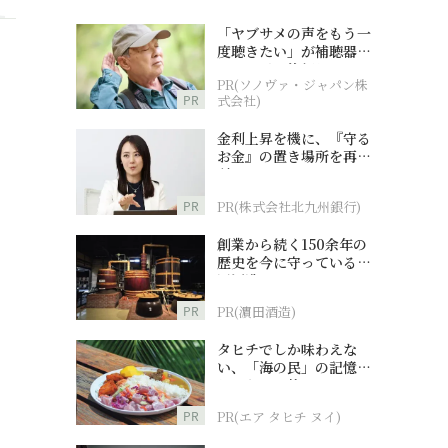
「ヤブサメの声をもう一
度聴きたい」が補聴器チ
ャレンジの後押しに
PR(ソノヴァ・ジャパン株
PR
式会社)
金利上昇を機に、『守る
お金』の置き場所を再検
討
PR
PR(株式会社北九州銀行)
創業から続く150余年の
歴史を今に守っている濵
田酒造
PR
PR(濵田酒造)
タヒチでしか味わえな
い、「海の民」の記憶へ
とつながる旅
PR
PR(エア タヒチ ヌイ)