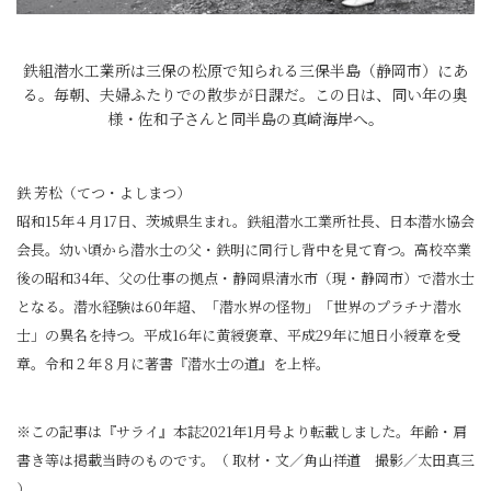
鉄組潜水工業所は三保の松原で知られる三保半島（静岡市）にあ
る。毎朝、夫婦ふたりでの散歩が日課だ。この日は、同い年の奥
様・佐和子さんと同半島の真崎海岸へ。
鉄 芳松（てつ・よしまつ）
昭和15年４月17日、茨城県生まれ。鉄組潜水工業所社長、日本潜水協会
会長。幼い頃から潜水士の父・鉄明に同行し背中を見て育つ。高校卒業
後の昭和34年、父の仕事の拠点・静岡県清水市（現・静岡市）で潜水士
となる。潜水経験は60年超、「潜水界の怪物」「世界のプラチナ潜水
士」の異名を持つ。平成16年に黄綬褒章、平成29年に旭日小綬章を受
章。令和２年８月に著書『潜水士の道』を上梓。
※この記事は『サライ』本誌2021年1月号より転載しました。年齢・肩
書き等は掲載当時のものです。（ 取材・文／角山祥道 撮影／太田真三
）