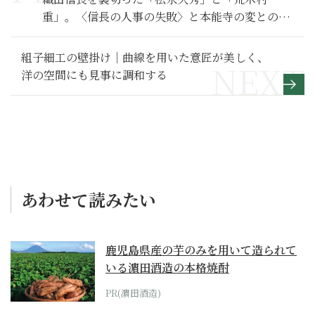
重」。〈信長の人事の失敗〉と本能寺の変との共
通点【麒麟がくる 満喫リポート】
組子細工の壁掛け｜曲線を用いた意匠が美しく、
洋の空間にも見事に調和する
あわせて読みたい
鹿児島県産の芋のみを用いて造られて
いる濵田酒造の本格焼酎
PR(濵田酒造)