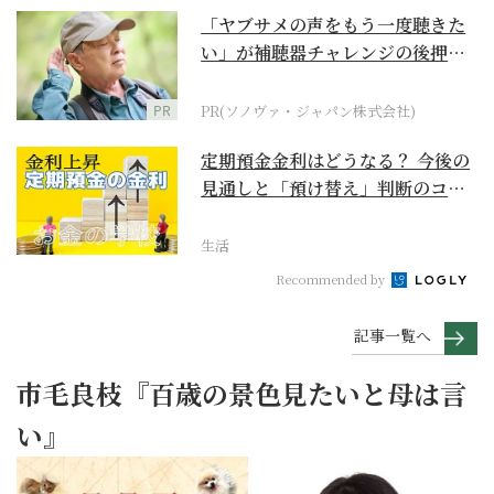
「ヤブサメの声をもう一度聴きた
い」が補聴器チャレンジの後押し
に
PR
PR(ソノヴァ・ジャパン株式会社)
定期預金金利はどうなる？ 今後の
見通しと「預け替え」判断のコツ
【お金の学校】
生活
Recommended by
記事一覧へ
市毛良枝『百歳の景色見たいと母は言
い』