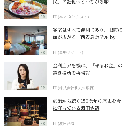
民」の記憶へとつながる旅
PR
PR(エア タヒチ ヌイ)
客室はすべて海側にあり、眼前に
海が広がる『西表島ホテル by 星
野リゾート』
PR
PR(星野リゾート)
金利上昇を機に、『守るお金』の
置き場所を再検討
PR
PR(株式会社北九州銀行)
創業から続く150余年の歴史を今
に守っている濵田酒造
PR
PR(濵田酒造)