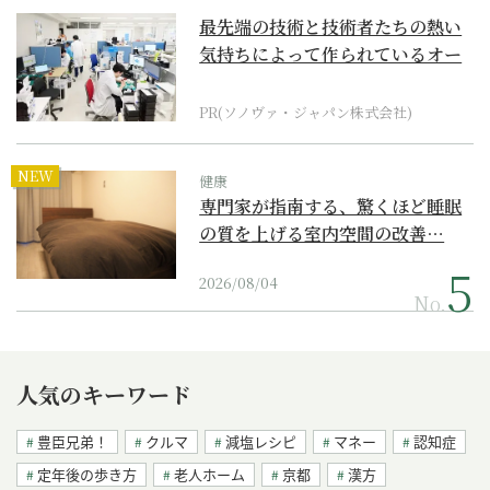
最先端の技術と技術者たちの熱い
気持ちによって作られているオー
ダーメイド補聴器
PR(ソノヴァ・ジャパン株式会社)
NEW
健康
専門家が指南する、驚くほど睡眠
の質を上げる室内空間の改善…
2026/08/04
No.
人気のキーワード
豊臣兄弟！
クルマ
減塩レシピ
マネー
認知症
定年後の歩き方
老人ホーム
京都
漢方