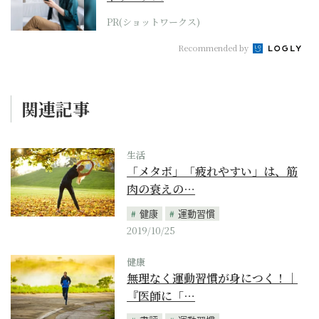
PR(ショットワークス)
Recommended by
関連記事
生活
「メタボ」「疲れやすい」は、筋
肉の衰えの…
健康
運動習慣
2019/10/25
健康
無理なく運動習慣が身につく！｜
『医師に「…