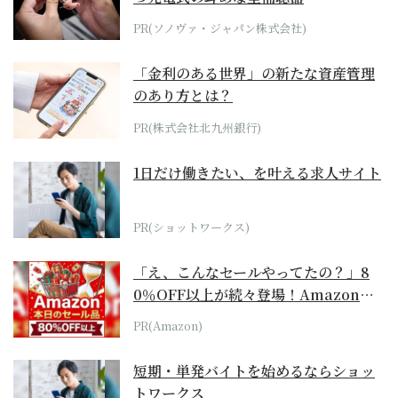
PR(ソノヴァ・ジャパン株式会社)
「金利のある世界」の新たな資産管理
のあり方とは？
PR(株式会社北九州銀行)
1日だけ働きたい、を叶える求人サイト
PR(ショットワークス)
「え、こんなセールやってたの？」8
0％OFF以上が続々登場！Amazonの
本気が...
PR(Amazon)
短期・単発バイトを始めるならショッ
トワークス