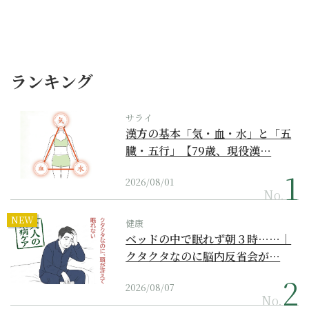
ランキング
サライ
漢方の基本「気・血・水」と「五
臓・五行」【79歳、現役漢…
2026/08/01
No.
NEW
健康
ベッドの中で眠れず朝３時……｜
クタクタなのに脳内反省会が…
2026/08/07
No.