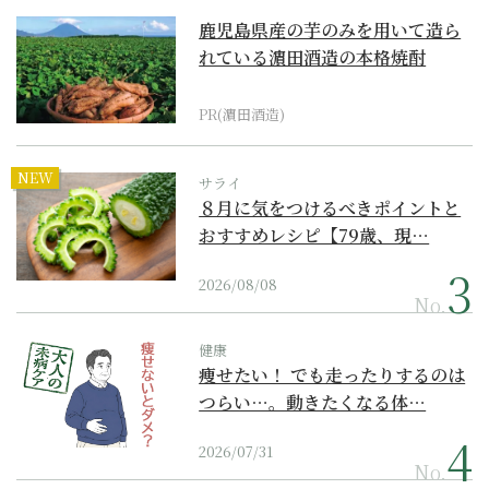
鹿児島県産の芋のみを用いて造ら
れている濵田酒造の本格焼酎
PR(濵田酒造)
NEW
サライ
８月に気をつけるべきポイントと
おすすめレシピ【79歳、現…
2026/08/08
No.
健康
痩せたい！ でも走ったりするのは
つらい…。動きたくなる体…
2026/07/31
No.