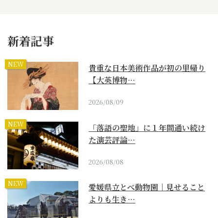
新着記事
NEW
貴重な日本美術作品が初の里帰り
【大英博物…
2026/08/09
NEW
「落語の聖地」に１年間通い続け
た演芸評論…
2026/08/08
NEW
愛媛県立とべ動物園｜見せること
よりも生き…