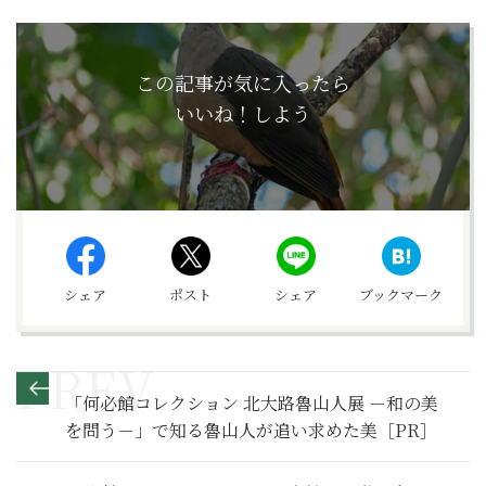
この記事が気に入ったら
いいね！しよう
シェア
ポスト
シェア
ブックマーク
「何必館コレクション 北大路魯山人展 －和の美
を問う－」で知る魯山人が追い求めた美［PR］