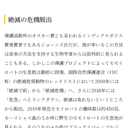
絶滅の危機脱出
保護活動界のオスカー賞とも言われるインディアナポリス
賞受賞者でもあるジョーンズ氏だが、彼が率いるこの方法
は従来の方法を支持する生物学者からは批判的に見られる
こともある。しかしこの保護プロジェクトによってモモイ
ロバトの生息数は劇的に回復、国際自然保護連合（IUC
N）の絶滅危惧動物のレッドリストにおいて2000年には
「絶滅寸前」から「絶滅危機」へ、さらに2018年には
「危急」へとランクダウン、絶滅は免れないというところ
から脱出。2019年現在モモイロバトの個体数は約450羽。
モーリシャス島の５か所に野生のモモイロバトの生息地が
見られる。そのうちの４か所はブラックリバー・ゴルジ