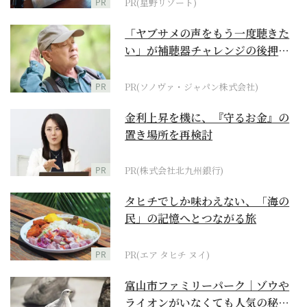
PR
PR(星野リゾート)
「ヤブサメの声をもう一度聴きた
い」が補聴器チャレンジの後押し
に
PR
PR(ソノヴァ・ジャパン株式会社)
金利上昇を機に、『守るお金』の
置き場所を再検討
PR
PR(株式会社北九州銀行)
タヒチでしか味わえない、「海の
民」の記憶へとつながる旅
PR
PR(エア タヒチ ヌイ)
富山市ファミリーパーク｜ゾウや
ライオンがいなくても人気の秘密