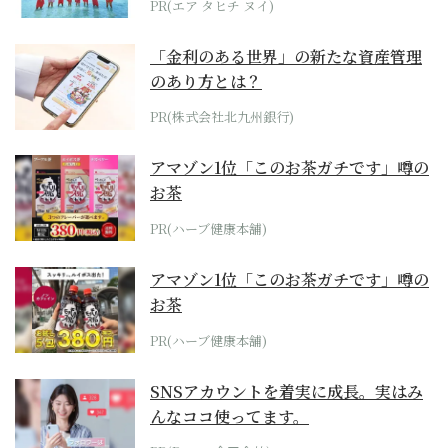
PR(エア タヒチ ヌイ)
「金利のある世界」の新たな資産管理
のあり方とは？
PR(株式会社北九州銀行)
アマゾン1位「このお茶ガチです」噂の
お茶
PR(ハーブ健康本舗)
アマゾン1位「このお茶ガチです」噂の
お茶
PR(ハーブ健康本舗)
SNSアカウントを着実に成長。実はみ
んなココ使ってます。