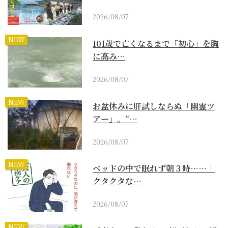
2026/08/07
NEW
101歳で亡くなるまで「初心」を胸
に高み…
2026/08/07
NEW
お盆休みに肝試しならぬ「幽霊ツ
アー」。“…
2026/08/07
NEW
ベッドの中で眠れず朝３時……｜
クタクタな…
2026/08/07
NEW