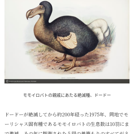
モモイロバトの親戚にあたる絶滅種、ドードー
ドードーが絶滅してから約200年経った1975年、同地でモ
ーリシャス固有種であるモモイロバトの生息数は10羽にま
で激減、その年に観測された５回の巣篭もりのすべてがネ