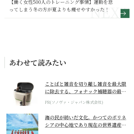
【働く女性500人のトレーニング事情】運動を怠
ってしまう冬の方が夏よりも痩せやすかった！
あわせて読みたい
ことばと雑音を切り離し雑音を最大限
に除去する、フォナック補聴器の最上
位モデル
PR(ソノヴァ・ジャパン株式会社)
海の民が紡いだ文化。かつてのポリネ
シアの中心地であり現在の世界遺産か
らみえてくる...