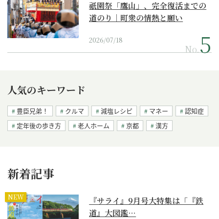
祇園祭「鷹山」、完全復活までの
道のり｜町衆の情熱と願い
2026/07/18
No.
人気のキーワード
豊臣兄弟！
クルマ
減塩レシピ
マネー
認知症
定年後の歩き方
老人ホーム
京都
漢方
新着記事
NEW
『サライ』9月号大特集は「『鉄
道』大図鑑…