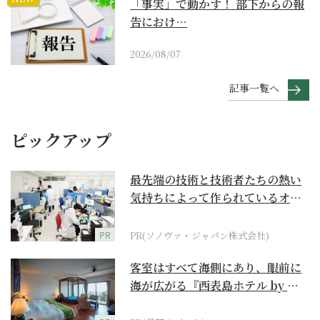
「事実」で動かす！ 部下からの報
告におけ…
2026/08/07
記事一覧へ
ピックアップ
最先端の技術と技術者たちの熱い
気持ちによって作られているオー
ダーメイド補聴器
PR
PR(ソノヴァ・ジャパン株式会社)
客室はすべて海側にあり、眼前に
海が広がる『西表島ホテル by 星
野リゾート』