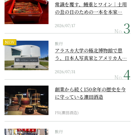
常識を覆す、鰻重とワイン｜土用
の丑の日のための一本を本家…
2026/07/17
No.
NEW
旅行
アラスカ大学の極北博物館で思
う、日本人写真家とアメリカ人…
2026/07/31
No.
創業から続く150余年の歴史を今
に守っている濵田酒造
PR(濵田酒造)
旅行