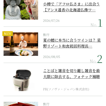
小樽で「アフロ仏さま」に出会う
【アンヌ遙香の北海道仏像ワ…
2026/07/26
No.
NEW
旅行
夏の鱧に本当に合うワインは？ 星
野リゾート和食統括料理長…
2026/08/05
No.
ことばと雑音を切り離し雑音を最
大限に除去する、フォナック補聴
器の最上位モデル
PR(ソノヴァ・ジャパン株式会社)
旅行