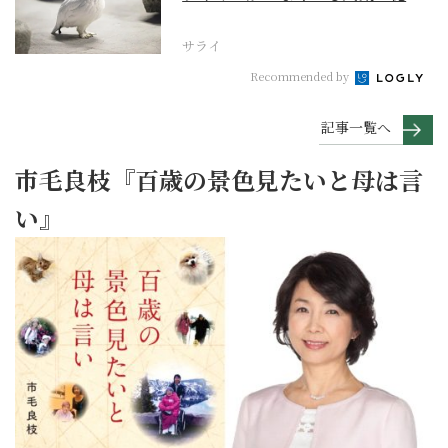
は“おらっちゃの生き...
サライ
Recommended by
記事一覧へ
市毛良枝『百歳の景色見たいと母は言
い』