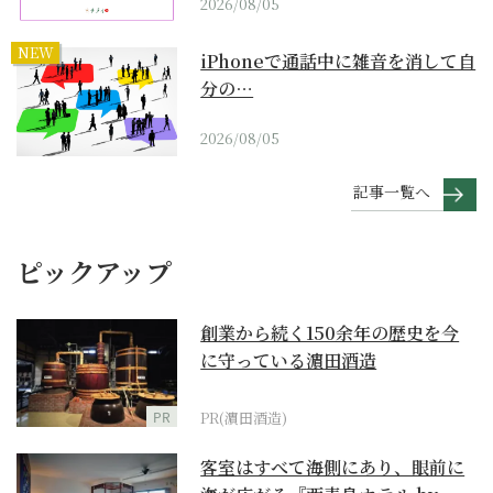
2026/08/05
NEW
iPhoneで通話中に雑音を消して自
分の…
2026/08/05
記事一覧へ
ピックアップ
創業から続く150余年の歴史を今
に守っている濵田酒造
PR
PR(濵田酒造)
客室はすべて海側にあり、眼前に