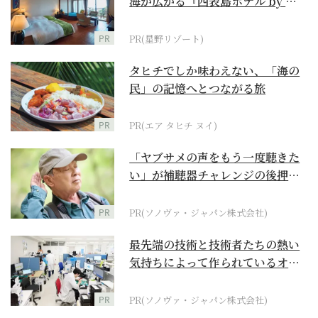
海が広がる『西表島ホテル by 星
野リゾート』
PR
PR(星野リゾート)
タヒチでしか味わえない、「海の
民」の記憶へとつながる旅
PR
PR(エア タヒチ ヌイ)
「ヤブサメの声をもう一度聴きた
い」が補聴器チャレンジの後押し
に
PR
PR(ソノヴァ・ジャパン株式会社)
最先端の技術と技術者たちの熱い
気持ちによって作られているオー
ダーメイド補聴器
PR
PR(ソノヴァ・ジャパン株式会社)