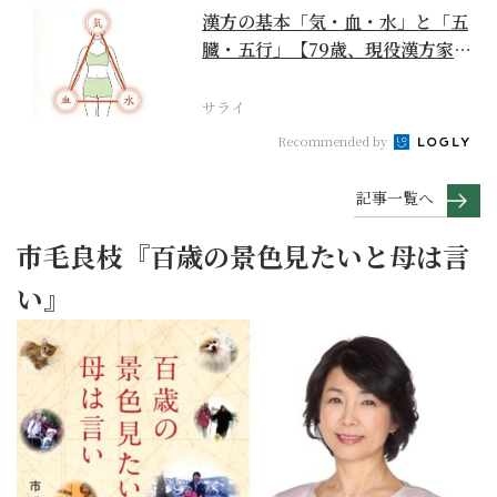
漢方の基本「気・血・水」と「五
臓・五行」【79歳、現役漢方家の
季節の養生12か月...
サライ
Recommended by
記事一覧へ
市毛良枝『百歳の景色見たいと母は言
い』