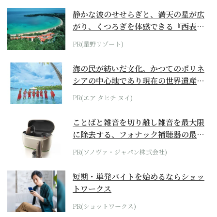
静かな波のせせらぎと、満天の星が広
がり、くつろぎを体感できる『西表島
ホテル by...
PR(星野リゾート)
海の民が紡いだ文化。かつてのポリネ
シアの中心地であり現在の世界遺産か
らみえてくる...
PR(エア タヒチ ヌイ)
ことばと雑音を切り離し雑音を最大限
に除去する、フォナック補聴器の最上
位モデル
PR(ソノヴァ・ジャパン株式会社)
短期・単発バイトを始めるならショッ
トワークス
PR(ショットワークス)