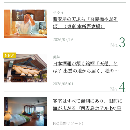
サライ
蕎麦屋の天ぷら「吾妻橋やぶそ
ば」（東京 本所吾妻橋）
2026/07/19
No.
NEW
美味
日本酒通が頷く銘柄「天穏」と
は？ 出雲の地から届く、穏や…
2026/08/01
No.
客室はすべて海側にあり、眼前に
海が広がる『西表島ホテル by 星
野リゾート』
PR(星野リゾート)