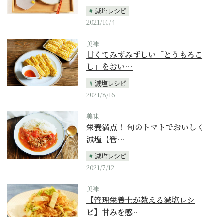
減塩レシピ
2021/10/4
美味
甘くてみずみずしい「とうもろこ
し」をおい…
減塩レシピ
2021/8/16
美味
栄養満点！ 旬のトマトでおいしく
減塩【管…
減塩レシピ
2021/7/12
美味
【管理栄養士が教える減塩レシ
ピ】甘みを感…