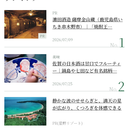
PR
濵田酒造 薩摩金山蔵（鹿児島県い
ちき串木野市）｜「焼酎王…
PR
2026/07/09
No.
美味
佐賀の日本酒は甘口でフルーティ
ー｜鍋島や七田など有名銘柄…
2026/07/25
No.
静かな波のせせらぎと、満天の星
が広がり、くつろぎを体感できる
『西表島ホテル by...
PR(星野リゾート)