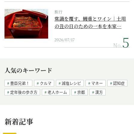
旅行
常識を覆す、鰻重とワイン｜土用
の丑の日のための一本を本家…
2026/07/17
No.
人気のキーワード
豊臣兄弟！
クルマ
減塩レシピ
マネー
認知症
定年後の歩き方
老人ホーム
京都
漢方
新着記事