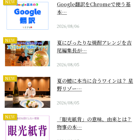
NEW
Google翻訳をChromeで使う基
本…
2026/08/06
NEW
夏にぴったりな焼酎アレンジを吉
尾編集長が…
2026/08/05
NEW
夏の鱧に本当に合うワインは？ 星
野リゾー…
2026/08/05
NEW
「眼光紙背」の意味、由来とは？
物事の本…