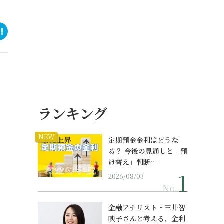
ランキング
NEW
定期預金金利はどうな
る？ 今後の見通しと「預
け替え」判断…
2026/08/03
No.
金融アナリスト・三井智
映子さんと考える、金利