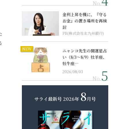
No.
、
金利上昇を機に、『守る
お金』の置き場所を再検
討
た
PR(株式会社北九州銀行)
る
NEW
ニャンコ先生の開運星占
い（8/3～8/9）牡羊座、
牡牛座…
2026/08/03
No.
8
サライ最新号
2026年
月号