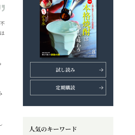
の不
は
ら
試し読み
定期購読
み
し
人気のキーワード