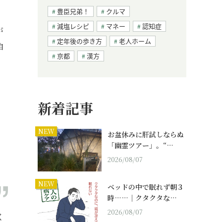
豊臣兄弟！
クルマ
減塩レシピ
マネー
認知症
が
定年後の歩き方
老人ホーム
自
京都
漢方
新着記事
NEW
お盆休みに肝試しならぬ
「幽霊ツアー」。“…
2026/08/07
NEW
ベッドの中で眠れず朝３
時……｜クタクタな…
2026/08/07
く