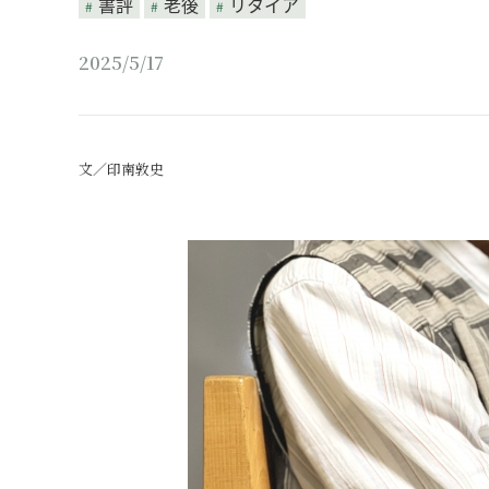
書評
老後
リタイア
2025/5/17
文／印南敦史