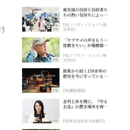
最先端の技術と技術者た
ちの熱い気持ちによって
作られているオーダーメ
PR(ソノヴァ・ジャパン株
イド補聴器
PR
式会社)
「ヤブサメの声をもう一
度聴きたい」が補聴器チ
ャレンジの後押しに
PR(ソノヴァ・ジャパン株
PR
式会社)
創業から続く150余年の
歴史を今に守っている濵
田酒造
PR
PR(濵田酒造)
金利上昇を機に、『守る
お金』の置き場所を再検
討
PR
PR(株式会社北九州銀行)