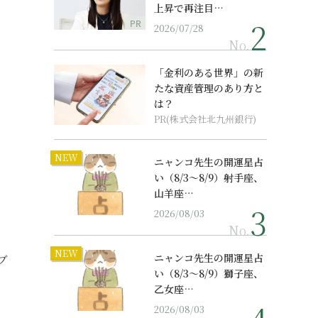
上昇で再注目…
PR
2026/07/28
No.
「金利のある世界」の新
たな資産管理のあり方と
は？
PR(株式会社北九州銀行)
NEW
ニャンコ先生の開運星占
い（8/3～8/9）射手座、
山羊座…
2026/08/03
No.
NEW
ニャンコ先生の開運星占
ブ
い（8/3～8/9）獅子座、
乙女座…
2026/08/03