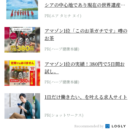
シアの中心地であり現在の世界遺産か
らみえてくる...
PR(エア タヒチ ヌイ)
アマゾン1位「このお茶ガチです」噂の
お茶
PR(ハーブ健康本舗)
アマゾン1位の実績！380円で5日間お
試し。
PR(ハーブ健康本舗)
1日だけ働きたい、を叶える求人サイト
PR(ショットワークス)
Recommended by