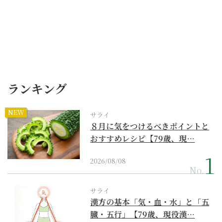
ランキング
NEW
サライ
８月に気をつけるべきポイントと
おすすめレシピ【79歳、現…
2026/08/08
No.
サライ
漢方の基本「気・血・水」と「五
臓・五行」【79歳、現役漢…