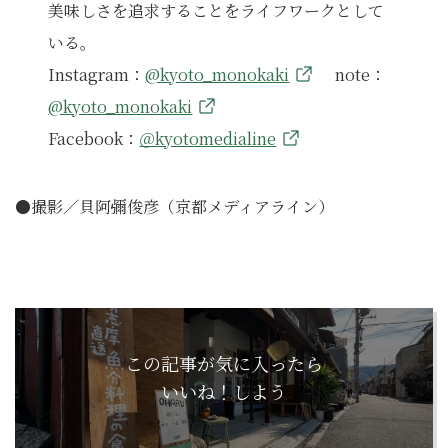
美味しさを追求することをライフワークとして
いる。
Instagram：
@kyoto_monokaki
note：
@kyoto_monokaki
Facebook：
＠kyotomedialine
●撮影／貝阿彌俊彦（京都メディアライン）
この記事が気に入ったら
いいね！しよう