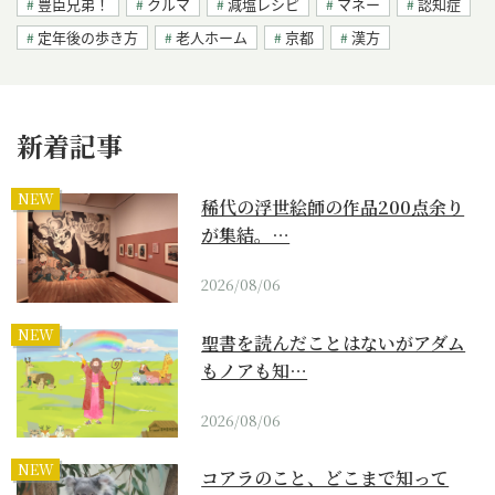
豊臣兄弟！
クルマ
減塩レシピ
マネー
認知症
定年後の歩き方
老人ホーム
京都
漢方
新着記事
NEW
稀代の浮世絵師の作品200点余り
が集結。…
2026/08/06
NEW
聖書を読んだことはないがアダム
もノアも知…
2026/08/06
NEW
コアラのこと、どこまで知って