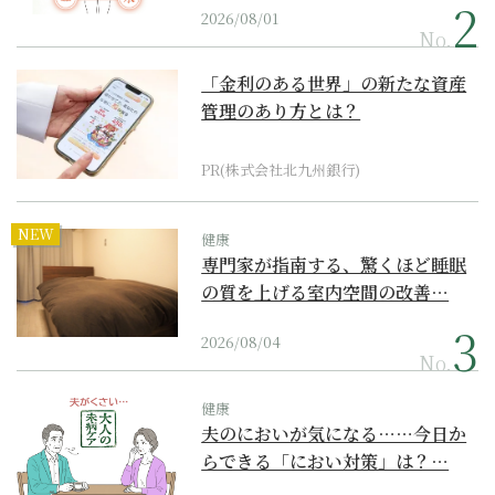
2026/08/01
No.
「金利のある世界」の新たな資産
管理のあり方とは？
PR(株式会社北九州銀行)
NEW
健康
専門家が指南する、驚くほど睡眠
の質を上げる室内空間の改善…
2026/08/04
No.
健康
夫のにおいが気になる……今日か
らできる「におい対策」は？…