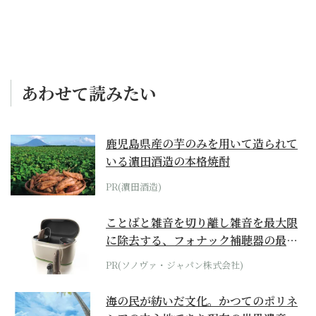
あわせて読みたい
鹿児島県産の芋のみを用いて造られて
いる濵田酒造の本格焼酎
PR(濵田酒造)
ことばと雑音を切り離し雑音を最大限
に除去する、フォナック補聴器の最上
位モデル
PR(ソノヴァ・ジャパン株式会社)
海の民が紡いだ文化。かつてのポリネ