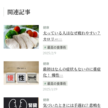
関連記事
健康
太っている人はなぜ疲れやすい？
カロリー…
最高の食事術
2025/2/9
健康
最初はなんの症状もないのに重症
化！ 慢性…
最高の食事術
2025/1/19
健康
気づいたときには手遅れ!? 悲鳴を