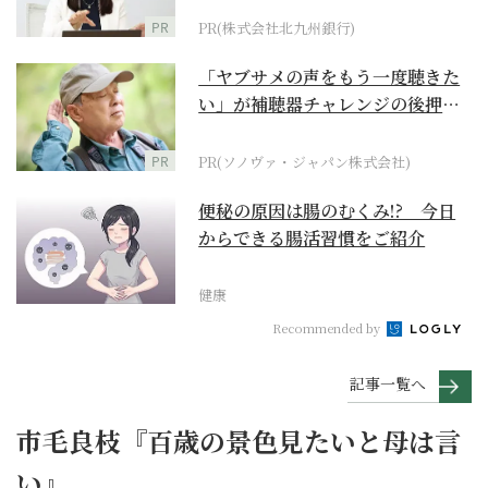
PR
PR(株式会社北九州銀行)
「ヤブサメの声をもう一度聴きた
い」が補聴器チャレンジの後押し
に
PR
PR(ソノヴァ・ジャパン株式会社)
便秘の原因は腸のむくみ!? 今日
からできる腸活習慣をご紹介
健康
Recommended by
記事一覧へ
市毛良枝『百歳の景色見たいと母は言
い』