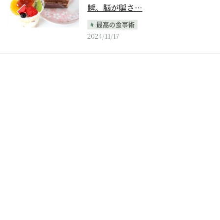
瞬。脳が騙さ…
最高の食事術
2024/11/17