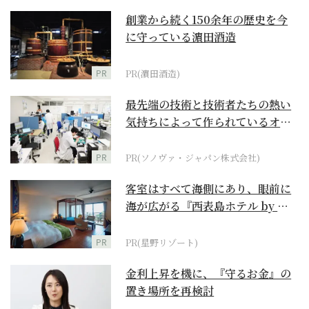
創業から続く150余年の歴史を今
に守っている濵田酒造
PR
PR(濵田酒造)
最先端の技術と技術者たちの熱い
気持ちによって作られているオー
ダーメイド補聴器
PR
PR(ソノヴァ・ジャパン株式会社)
客室はすべて海側にあり、眼前に
海が広がる『西表島ホテル by 星
野リゾート』
PR
PR(星野リゾート)
金利上昇を機に、『守るお金』の
置き場所を再検討