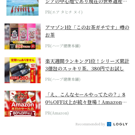
シアの中心地であり現在の世界遺産か
らみえてくる...
PR(エア タヒチ ヌイ)
アマゾン1位「このお茶ガチです」噂の
お茶
PR(ハーブ健康本舗)
楽天週間ランキング1位！シリーズ累計
3億包のスッキリ茶。380円でお試し
PR(ハーブ健康本舗)
「え、こんなセールやってたの？」8
0％OFF以上が続々登場！Amazonの
本気が...
PR(Amazon)
Recommended by