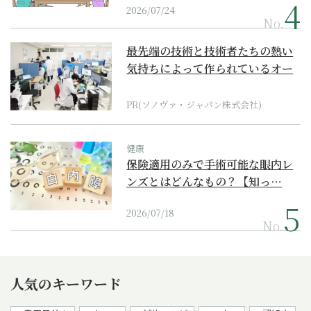
2026/07/24
No.
最先端の技術と技術者たちの熱い
気持ちによって作られているオー
ダーメイド補聴器
PR(ソノヴァ・ジャパン株式会社)
健康
保険適用のみで手術可能な眼内レ
ンズとはどんなもの？【知っ…
2026/07/18
No.
人気のキーワード