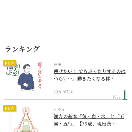
ランキング
NEW
健康
痩せたい！ でも走ったりするのは
つらい…。動きたくなる体…
2026/07/31
No.
NEW
サライ
漢方の基本「気・血・水」と「五
臓・五行」【79歳、現役漢…