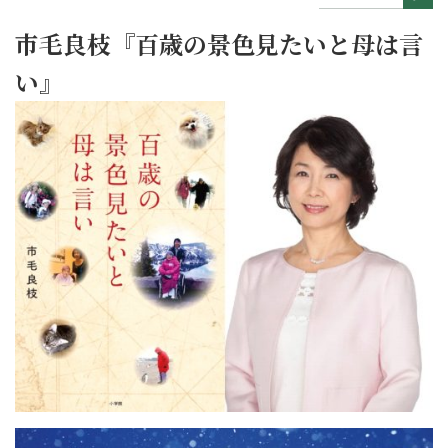
市毛良枝『百歳の景色見たいと母は言
い』