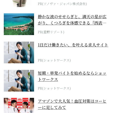
位モデル
PR(ソノヴァ・ジャパン株式会社)
静かな波のせせらぎと、満天の星が広
がり、くつろぎを体感できる『西表島
ホテル by...
PR(星野リゾート)
1日だけ働きたい、を叶える求人サイト
PR(ショットワークス)
短期・単発バイトを始めるならショッ
トワークス
PR(ショットワークス)
アマゾンで大人気！血圧対策はコーヒ
ーに足してみて