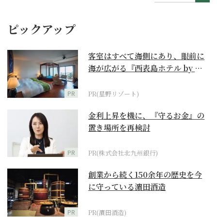
ピックアップ
客室はすべて海側にあり、眼前に
海が広がる『西表島ホテル by 星
野リゾート』
PR
PR(星野リゾート)
金利上昇を機に、『守るお金』の
置き場所を再検討
PR
PR(株式会社北九州銀行)
創業から続く150余年の歴史を今
に守っている濵田酒造
PR
PR(濵田酒造)