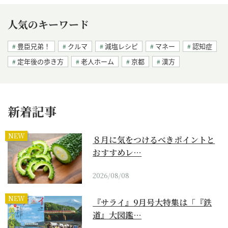
人気のキーワード
豊臣兄弟！
クルマ
減塩レシピ
マネー
認知症
定年後の歩き方
老人ホーム
京都
漢方
新着記事
NEW
８月に気をつけるべきポイントと
おすすめレ…
2026/08/08
NEW
『サライ』9月号大特集は「『鉄
道』大図鑑…