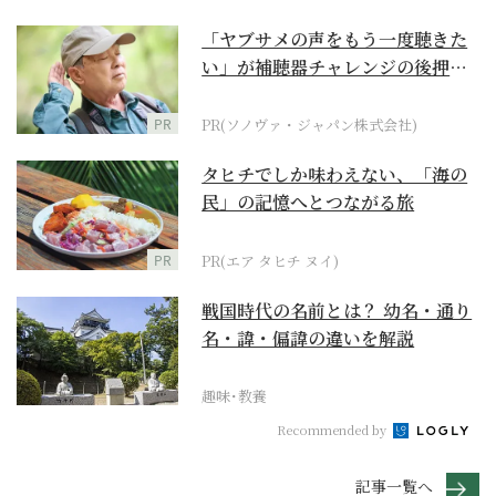
「ヤブサメの声をもう一度聴きた
い」が補聴器チャレンジの後押し
に
PR
PR(ソノヴァ・ジャパン株式会社)
タヒチでしか味わえない、「海の
民」の記憶へとつながる旅
PR
PR(エア タヒチ ヌイ)
戦国時代の名前とは？ 幼名・通り
名・諱・偏諱の違いを解説
趣味･教養
Recommended by
記事一覧へ