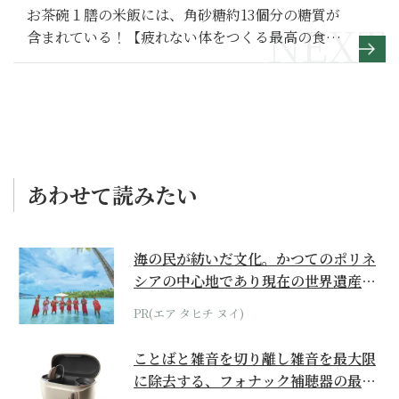
お茶碗１膳の米飯には、角砂糖約13個分の糖質が
含まれている！【疲れない体をつくる最高の食事
術】
あわせて読みたい
海の民が紡いだ文化。かつてのポリネ
シアの中心地であり現在の世界遺産か
らみえてくる...
PR(エア タヒチ ヌイ)
ことばと雑音を切り離し雑音を最大限
に除去する、フォナック補聴器の最上