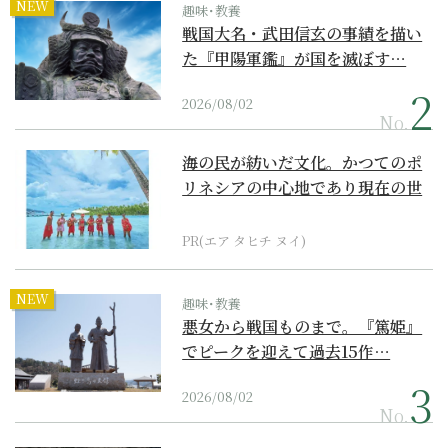
NEW
趣味･教養
戦国大名・武田信玄の事績を描い
た『甲陽軍鑑』が国を滅ぼす…
2026/08/02
No.
海の民が紡いだ文化。かつてのポ
リネシアの中心地であり現在の世
界遺産からみえてくる...
PR(エア タヒチ ヌイ)
NEW
趣味･教養
悪女から戦国ものまで。『篤姫』
でピークを迎えて過去15作…
2026/08/02
No.