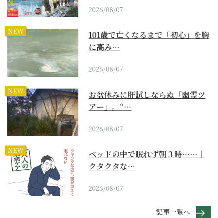
2026/08/07
NEW
101歳で亡くなるまで「初心」を胸
に高み…
2026/08/07
NEW
お盆休みに肝試しならぬ「幽霊ツ
アー」。“…
2026/08/07
NEW
ベッドの中で眠れず朝３時……｜
クタクタな…
2026/08/07
記事一覧へ