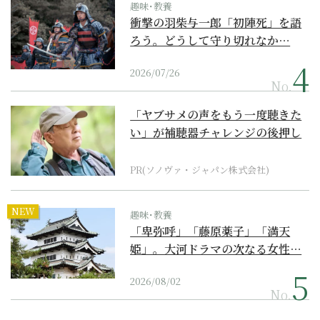
趣味･教養
衝撃の羽柴与一郎「初陣死」を語
ろう。どうして守り切れなか…
2026/07/26
No.
「ヤブサメの声をもう一度聴きた
い」が補聴器チャレンジの後押し
に
PR(ソノヴァ・ジャパン株式会社)
NEW
趣味･教養
「卑弥呼」「藤原薬子」「満天
姫」。大河ドラマの次なる女性…
2026/08/02
No.