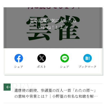
この記事が気に入ったら
いいね！しよう
シェア
ポスト
シェア
ブックマーク
遣唐使の副使、参議篁の百人一首「わたの原～」
の意味や背景とは？｜小野篁の有名な和歌を解説
【百人一首入門】