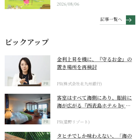
2026/08/06
記事一覧へ
ピックアップ
金利上昇を機に、『守るお金』の
置き場所を再検討
PR
PR(株式会社北九州銀行)
客室はすべて海側にあり、眼前に
海が広がる『西表島ホテル by 星
野リゾート』
PR
PR(星野リゾート)
タヒチでしか味わえない、「海の