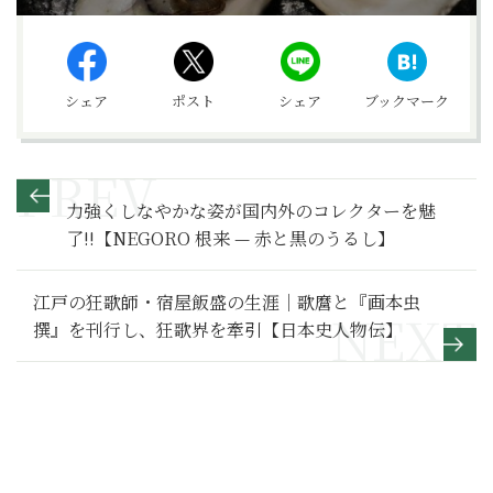
シェア
ポスト
シェア
ブックマーク
力強くしなやかな姿が国内外のコレクターを魅
了!!【NEGORO 根来 — 赤と黒のうるし】
江戸の狂歌師・宿屋飯盛の生涯｜歌麿と『画本虫
撰』を刊行し、狂歌界を牽引【日本史人物伝】