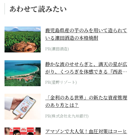
あわせて読みたい
鹿児島県産の芋のみを用いて造られて
いる濵田酒造の本格焼酎
PR(濵田酒造)
静かな波のせせらぎと、満天の星が広
がり、くつろぎを体感できる『西表島
ホテル by...
PR(星野リゾート)
「金利のある世界」の新たな資産管理
のあり方とは？
PR(株式会社北九州銀行)
アマゾンで大人気！血圧対策はコーヒ