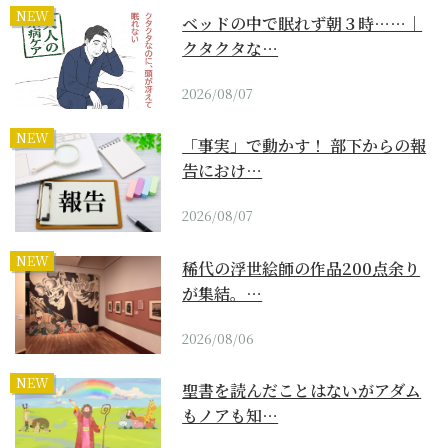
NEW
ベッドの中で眠れず朝３時……｜
クタクタな…
2026/08/07
NEW
「事実」で動かす！ 部下からの報
告におけ…
2026/08/07
NEW
稀代の浮世絵師の作品200点余り
が集結。…
2026/08/06
NEW
聖書を読んだことはないがアダム
もノアも知…