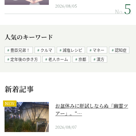
2026/08/05
No.
人気のキーワード
豊臣兄弟！
クルマ
減塩レシピ
マネー
認知症
定年後の歩き方
老人ホーム
京都
漢方
新着記事
NEW
お盆休みに肝試しならぬ「幽霊ツ
アー」。“…
2026/08/07