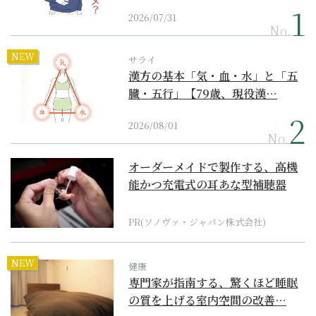
2026/07/31
No.
NEW
サライ
漢方の基本「気・血・水」と「五
臓・五行」【79歳、現役漢…
2026/08/01
No.
オーダーメイドで製作する、高機
能かつ充電式の耳あな型補聴器
PR(ソノヴァ・ジャパン株式会社)
NEW
健康
専門家が指南する、驚くほど睡眠
の質を上げる室内空間の改善…