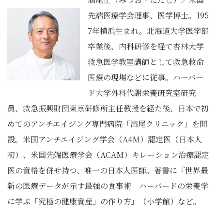
先端医療学会理事、医学博士。195
7年横浜生まれ。北海道大学医学部
卒業後、内科研修を経て杏林大学
救急医学教室講師として救急救命
医療の現場などに従事。ハーバー
ド大学外科代謝栄養研究室研究
員、救急振興財団東京研修所主任教授を経た後、日本で初
めてのアンチエイジング専門病院「満尾クリニック」を開
設。米国アンチエイジング学会（A4M）認定医（日本人
初）、米国先端医療学会（ACAM）キレーション治療認定
医の資格を併せ持つ、唯一の日本人医師。著書に『世界最
新の医療データが示す最強の食事術 ハーバードの栄養学
に学ぶ「究極の健康資産」の作り方』（小学館）など。