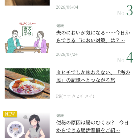
2026/08/04
No.
健康
夫のにおいが気になる……今日か
らできる「におい対策」は？…
2026/07/24
No.
タヒチでしか味わえない、「海の
民」の記憶へとつながる旅
PR(エア タヒチ ヌイ)
NEW
健康
便秘の原因は腸のむくみ!? 今日
からできる腸活習慣をご紹…