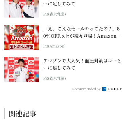
ーに足してみて
PR(森永乳業)
「え、こんなセールやってたの？」8
0％OFF以上が続々登場！Amazonの
本気が...
PR(Amazon)
アマゾンで大人気！血圧対策はコーヒ
ーに足してみて
PR(森永乳業)
Recommended by
関連記事