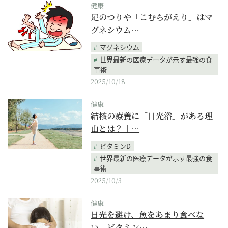
健康
足のつりや「こむらがえり」はマ
グネシウム…
マグネシウム
世界最新の医療データが示す最強の食
事術
2025/10/18
健康
結核の療養に「日光浴」がある理
由とは？｜…
ビタミンD
世界最新の医療データが示す最強の食
事術
2025/10/3
健康
日光を避け、魚をあまり食べな
い、ビタミン…