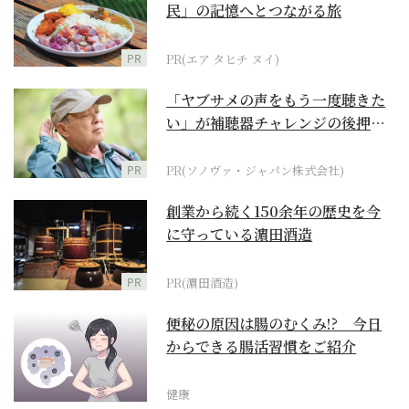
民」の記憶へとつながる旅
PR
PR(エア タヒチ ヌイ)
「ヤブサメの声をもう一度聴きた
い」が補聴器チャレンジの後押し
に
PR
PR(ソノヴァ・ジャパン株式会社)
創業から続く150余年の歴史を今
に守っている濵田酒造
PR
PR(濵田酒造)
便秘の原因は腸のむくみ!? 今日
からできる腸活習慣をご紹介
健康